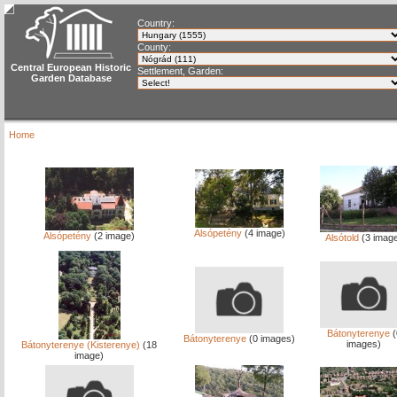
Country:
County:
Central European Historic
Settlement, Garden:
Garden Database
Home
Alsópetény
(4 image)
Alsópetény
(2 image)
Alsótold
(3 imag
Bátonyterenye
(
Bátonyterenye
(0 images)
images)
Bátonyterenye (Kisterenye)
(18
image)