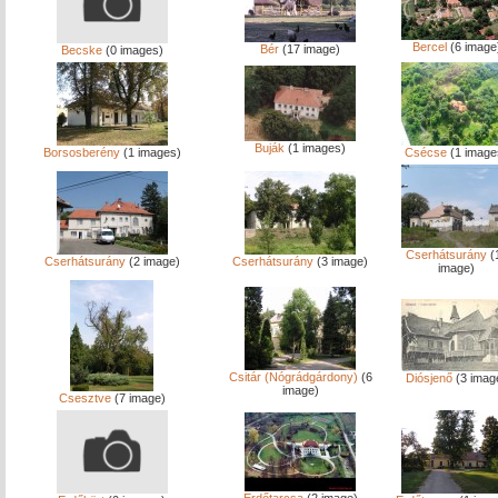
Bercel
(6 image
Bér
(17 image)
Becske
(0 images)
Buják
(1 images)
Borsosberény
(1 images)
Csécse
(1 image
Cserhátsurány
(
Cserhátsurány
(2 image)
Cserhátsurány
(3 image)
image)
Csitár (Nógrádgárdony)
(6
Diósjenő
(3 imag
image)
Csesztve
(7 image)