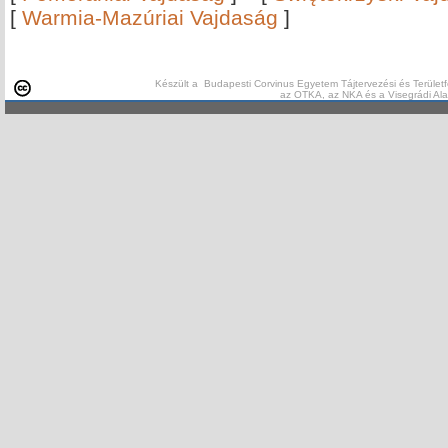
[
Warmia-Mazúriai Vajdaság
]
Készült a Budapesti Corvinus Egyetem Tájtervezési és Területf
az OTKA, az NKA és a Visegrádi Al