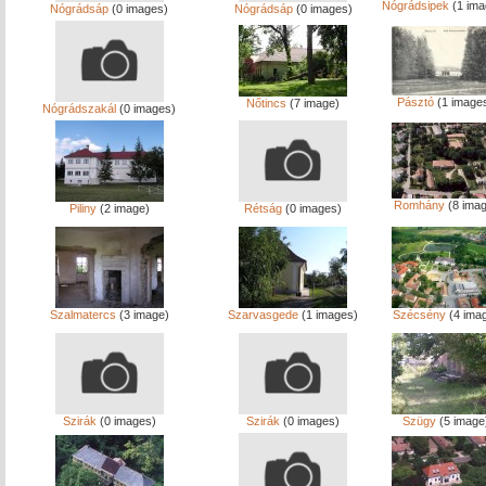
Nógrádsipek
(1 ima
Nógrádsáp
(0 images)
Nógrádsáp
(0 images)
Pásztó
(1 image
Nőtincs
(7 image)
Nógrádszakál
(0 images)
Romhány
(8 imag
Piliny
(2 image)
Rétság
(0 images)
Szalmatercs
(3 image)
Szarvasgede
(1 images)
Szécsény
(4 ima
Szirák
(0 images)
Szirák
(0 images)
Szügy
(5 image