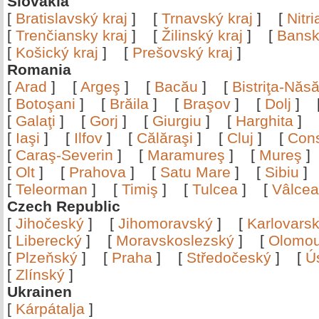
Slovakia
[
Bratislavský kraj
]
[
Trnavský kraj
]
[
Nitr
[
Trenčiansky kraj
]
[
Žilinský kraj
]
[
Bansk
[
Košický kraj
]
[
Prešovský kraj
]
Romania
[
Arad
]
[
Argeş
]
[
Bacău
]
[
Bistriţa-Nă
[
Botoşani
]
[
Brăila
]
[
Braşov
]
[
Dolj
]
[
Galaţi
]
[
Gorj
]
[
Giurgiu
]
[
Harghita
]
[
Iaşi
]
[
Ilfov
]
[
Călăraşi
]
[
Cluj
]
[
Con
[
Caraş-Severin
]
[
Maramureş
]
[
Mureş
[
Olt
]
[
Prahova
]
[
Satu Mare
]
[
Sibiu
[
Teleorman
]
[
Timiş
]
[
Tulcea
]
[
Vâlce
Czech Republic
[
Jihočeský
]
[
Jihomoravský
]
[
Karlovars
[
Liberecký
]
[
Moravskoslezský
]
[
Olomo
[
Plzeňský
]
[
Praha
]
[
Středočeský
]
[
Ú
[
Zlínský
]
Ukrainen
[
Kárpátalja
]