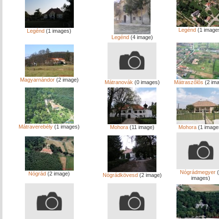
Legénd
(1 image
Legénd
(1 images)
Legénd
(4 image)
Magyarnándor
(2 image)
Mátranovák
(0 images)
Mátraszőlős
(2 im
Mátraverebély
(1 images)
Mohora
(11 image)
Mohora
(1 image
Nógrádmegyer
(
Nógrád
(2 image)
Nógrádkövesd
(2 image)
images)