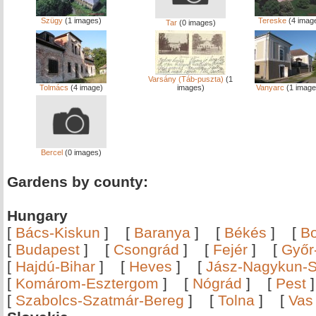
Szügy
(1 images)
Tereske
(4 imag
Tar
(0 images)
Varsány (Táb-puszta)
(1
Tolmács
(4 image)
images)
Vanyarc
(1 image
Bercel
(0 images)
Gardens by county:
Hungary
[
Bács-Kiskun
]
[
Baranya
]
[
Békés
]
[
B
[
Budapest
]
[
Csongrád
]
[
Fejér
]
[
Győr
[
Hajdú-Bihar
]
[
Heves
]
[
Jász-Nagykun-S
[
Komárom-Esztergom
]
[
Nógrád
]
[
Pest
[
Szabolcs-Szatmár-Bereg
]
[
Tolna
]
[
Vas