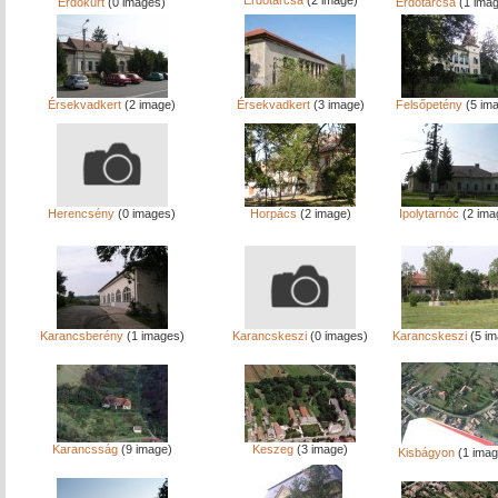
Erdőtarcsa
(2 image)
Erdőkürt
(0 images)
Erdőtarcsa
(1 ima
Érsekvadkert
(2 image)
Érsekvadkert
(3 image)
Felsőpetény
(5 im
Herencsény
(0 images)
Horpács
(2 image)
Ipolytarnóc
(2 ima
Karancsberény
(1 images)
Karancskeszi
(0 images)
Karancskeszi
(5 im
Karancsság
(9 image)
Keszeg
(3 image)
Kisbágyon
(1 imag