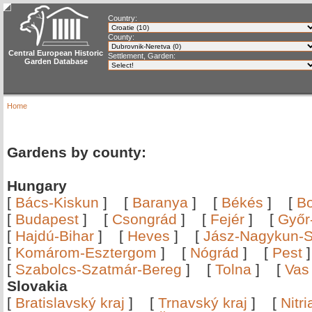
Country:
County:
Central European Historic
Settlement, Garden:
Garden Database
Home
Gardens by county:
Hungary
[
Bács-Kiskun
]
[
Baranya
]
[
Békés
]
[
B
[
Budapest
]
[
Csongrád
]
[
Fejér
]
[
Győr
[
Hajdú-Bihar
]
[
Heves
]
[
Jász-Nagykun-S
[
Komárom-Esztergom
]
[
Nógrád
]
[
Pest
[
Szabolcs-Szatmár-Bereg
]
[
Tolna
]
[
Vas
Slovakia
[
Bratislavský kraj
]
[
Trnavský kraj
]
[
Nitr