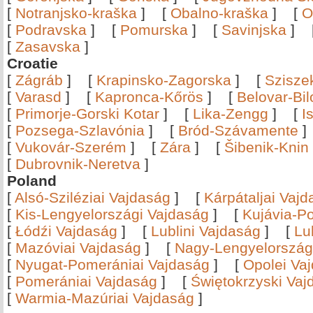
[
Notranjsko-kraška
]
[
Obalno-kraška
]
[
O
[
Podravska
]
[
Pomurska
]
[
Savinjska
]
[
Zasavska
]
Croatie
[
Zágráb
]
[
Krapinsko-Zagorska
]
[
Szisze
[
Varasd
]
[
Kapronca-Kőrös
]
[
Belovar-Bi
[
Primorje-Gorski Kotar
]
[
Lika-Zengg
]
[
I
[
Pozsega-Szlavónia
]
[
Bród-Szávamente
[
Vukovár-Szerém
]
[
Zára
]
[
Šibenik-Knin
[
Dubrovnik-Neretva
]
Poland
[
Alsó-Sziléziai Vajdaság
]
[
Kárpátaljai Vaj
[
Kis-Lengyelországi Vajdaság
]
[
Kujávia-P
[
Łódźi Vajdaság
]
[
Lublini Vajdaság
]
[
Lu
[
Mazóviai Vajdaság
]
[
Nagy-Lengyelország
[
Nyugat-Pomerániai Vajdaság
]
[
Opolei Va
[
Pomerániai Vajdaság
]
[
Świętokrzyski Vaj
[
Warmia-Mazúriai Vajdaság
]