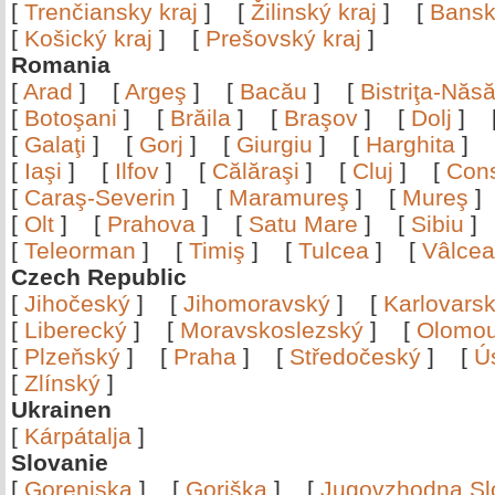
[
Trenčiansky kraj
]
[
Žilinský kraj
]
[
Bansk
[
Košický kraj
]
[
Prešovský kraj
]
Romania
[
Arad
]
[
Argeş
]
[
Bacău
]
[
Bistriţa-Nă
[
Botoşani
]
[
Brăila
]
[
Braşov
]
[
Dolj
]
[
Galaţi
]
[
Gorj
]
[
Giurgiu
]
[
Harghita
]
[
Iaşi
]
[
Ilfov
]
[
Călăraşi
]
[
Cluj
]
[
Con
[
Caraş-Severin
]
[
Maramureş
]
[
Mureş
[
Olt
]
[
Prahova
]
[
Satu Mare
]
[
Sibiu
[
Teleorman
]
[
Timiş
]
[
Tulcea
]
[
Vâlce
Czech Republic
[
Jihočeský
]
[
Jihomoravský
]
[
Karlovars
[
Liberecký
]
[
Moravskoslezský
]
[
Olomo
[
Plzeňský
]
[
Praha
]
[
Středočeský
]
[
Ú
[
Zlínský
]
Ukrainen
[
Kárpátalja
]
Slovanie
[
Gorenjska
]
[
Goriška
]
[
Jugovzhodna Sl