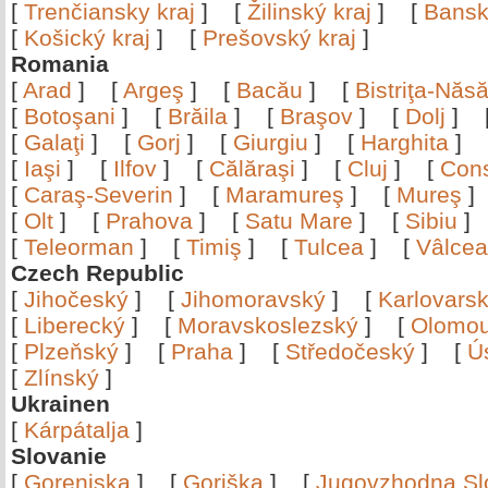
[
Trenčiansky kraj
]
[
Žilinský kraj
]
[
Bansk
[
Košický kraj
]
[
Prešovský kraj
]
Romania
[
Arad
]
[
Argeş
]
[
Bacău
]
[
Bistriţa-Nă
[
Botoşani
]
[
Brăila
]
[
Braşov
]
[
Dolj
]
[
Galaţi
]
[
Gorj
]
[
Giurgiu
]
[
Harghita
]
[
Iaşi
]
[
Ilfov
]
[
Călăraşi
]
[
Cluj
]
[
Con
[
Caraş-Severin
]
[
Maramureş
]
[
Mureş
[
Olt
]
[
Prahova
]
[
Satu Mare
]
[
Sibiu
[
Teleorman
]
[
Timiş
]
[
Tulcea
]
[
Vâlce
Czech Republic
[
Jihočeský
]
[
Jihomoravský
]
[
Karlovars
[
Liberecký
]
[
Moravskoslezský
]
[
Olomo
[
Plzeňský
]
[
Praha
]
[
Středočeský
]
[
Ú
[
Zlínský
]
Ukrainen
[
Kárpátalja
]
Slovanie
[
Gorenjska
]
[
Goriška
]
[
Jugovzhodna Sl