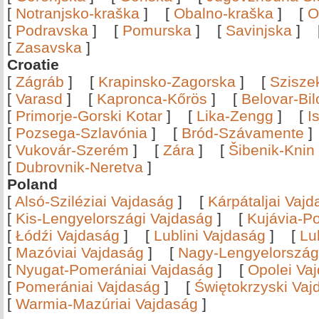
[
Notranjsko-kraška
]
[
Obalno-kraška
]
[
O
[
Podravska
]
[
Pomurska
]
[
Savinjska
]
[
Zasavska
]
Croatie
[
Zágráb
]
[
Krapinsko-Zagorska
]
[
Szisze
[
Varasd
]
[
Kapronca-Kőrös
]
[
Belovar-Bi
[
Primorje-Gorski Kotar
]
[
Lika-Zengg
]
[
I
[
Pozsega-Szlavónia
]
[
Bród-Szávamente
[
Vukovár-Szerém
]
[
Zára
]
[
Šibenik-Knin
[
Dubrovnik-Neretva
]
Poland
[
Alsó-Sziléziai Vajdaság
]
[
Kárpátaljai Vaj
[
Kis-Lengyelországi Vajdaság
]
[
Kujávia-P
[
Łódźi Vajdaság
]
[
Lublini Vajdaság
]
[
Lu
[
Mazóviai Vajdaság
]
[
Nagy-Lengyelország
[
Nyugat-Pomerániai Vajdaság
]
[
Opolei Va
[
Pomerániai Vajdaság
]
[
Świętokrzyski Vaj
[
Warmia-Mazúriai Vajdaság
]