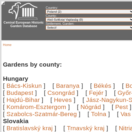
Country:
County:
Central European Historic
Settlement, Garden:
Garden Database
Home
Gardens by county:
Hungary
[
Bács-Kiskun
]
[
Baranya
]
[
Békés
]
[
B
[
Budapest
]
[
Csongrád
]
[
Fejér
]
[
Győr
[
Hajdú-Bihar
]
[
Heves
]
[
Jász-Nagykun-S
[
Komárom-Esztergom
]
[
Nógrád
]
[
Pest
[
Szabolcs-Szatmár-Bereg
]
[
Tolna
]
[
Vas
Slovakia
[
Bratislavský kraj
]
[
Trnavský kraj
]
[
Nitr