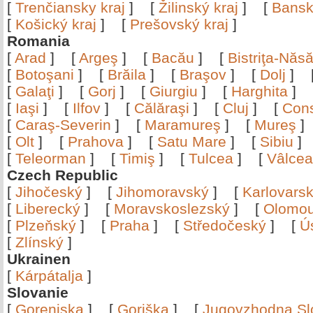
[
Trenčiansky kraj
]
[
Žilinský kraj
]
[
Bansk
[
Košický kraj
]
[
Prešovský kraj
]
Romania
[
Arad
]
[
Argeş
]
[
Bacău
]
[
Bistriţa-Nă
[
Botoşani
]
[
Brăila
]
[
Braşov
]
[
Dolj
]
[
Galaţi
]
[
Gorj
]
[
Giurgiu
]
[
Harghita
]
[
Iaşi
]
[
Ilfov
]
[
Călăraşi
]
[
Cluj
]
[
Con
[
Caraş-Severin
]
[
Maramureş
]
[
Mureş
[
Olt
]
[
Prahova
]
[
Satu Mare
]
[
Sibiu
[
Teleorman
]
[
Timiş
]
[
Tulcea
]
[
Vâlce
Czech Republic
[
Jihočeský
]
[
Jihomoravský
]
[
Karlovars
[
Liberecký
]
[
Moravskoslezský
]
[
Olomo
[
Plzeňský
]
[
Praha
]
[
Středočeský
]
[
Ú
[
Zlínský
]
Ukrainen
[
Kárpátalja
]
Slovanie
[
Gorenjska
]
[
Goriška
]
[
Jugovzhodna Sl