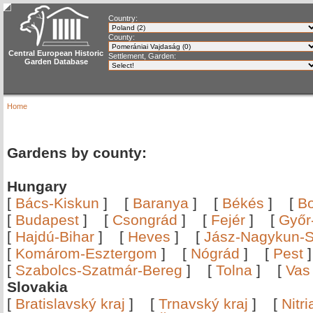
Country:
County:
Central European Historic
Settlement, Garden:
Garden Database
Home
Gardens by county:
Hungary
[
Bács-Kiskun
]
[
Baranya
]
[
Békés
]
[
B
[
Budapest
]
[
Csongrád
]
[
Fejér
]
[
Győr
[
Hajdú-Bihar
]
[
Heves
]
[
Jász-Nagykun-S
[
Komárom-Esztergom
]
[
Nógrád
]
[
Pest
[
Szabolcs-Szatmár-Bereg
]
[
Tolna
]
[
Vas
Slovakia
[
Bratislavský kraj
]
[
Trnavský kraj
]
[
Nitr