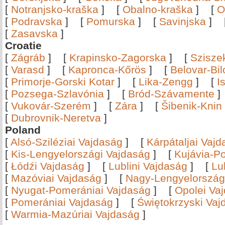
[
Notranjsko-kraška
]
[
Obalno-kraška
]
[
O
[
Podravska
]
[
Pomurska
]
[
Savinjska
]
[
Zasavska
]
Croatie
[
Zágráb
]
[
Krapinsko-Zagorska
]
[
Szisze
[
Varasd
]
[
Kapronca-Kőrös
]
[
Belovar-Bi
[
Primorje-Gorski Kotar
]
[
Lika-Zengg
]
[
I
[
Pozsega-Szlavónia
]
[
Bród-Szávamente
[
Vukovár-Szerém
]
[
Zára
]
[
Šibenik-Knin
[
Dubrovnik-Neretva
]
Poland
[
Alsó-Sziléziai Vajdaság
]
[
Kárpátaljai Vaj
[
Kis-Lengyelországi Vajdaság
]
[
Kujávia-P
[
Łódźi Vajdaság
]
[
Lublini Vajdaság
]
[
Lu
[
Mazóviai Vajdaság
]
[
Nagy-Lengyelország
[
Nyugat-Pomerániai Vajdaság
]
[
Opolei Va
[
Pomerániai Vajdaság
]
[
Świętokrzyski Vaj
[
Warmia-Mazúriai Vajdaság
]