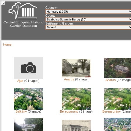
Country:
County:
Central European Historic
Settlement, Garden:
Garden Database
Home
Anarcs
(8 image)
Anarcs
(13 image
Ajak
(0 images)
Balkány
(3 image)
Beregsurány
(3 image)
Beregsurány
(2 ima