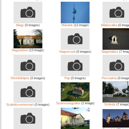
Magy
(0 images)
Mándok
(12 image)
Mátészalka
(0 imag
Nagydobos
(13 image)
Nagyecsed
(0 images)
Nagyhalász
(7 ima
Ököritófülpös
(0 images)
Pap
(0 images)
Porcsalma
(0 imag
Szamosangyalos
(2 image)
Székely
(7 image
Szabolcsveresmart
(0 images)