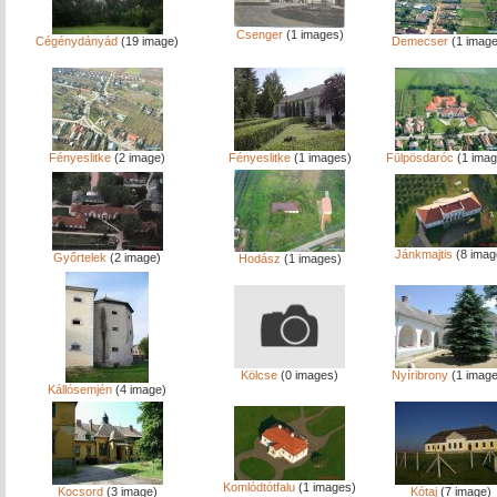
Csenger
(1 images)
Cégénydányád
(19 image)
Demecser
(1 image
Fényeslitke
(2 image)
Fényeslitke
(1 images)
Fülpösdaróc
(1 imag
Jánkmajtis
(8 imag
Győrtelek
(2 image)
Hodász
(1 images)
Kölcse
(0 images)
Nyíribrony
(1 image
Kállósemjén
(4 image)
Komlódtótfalu
(1 images)
Kocsord
(3 image)
Kótaj
(7 image)