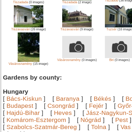
Tiszadob
(36 imag
Tiszadada
(0 images)
Tiszadada
(2 image)
Tiszavasvári
(26 image)
Tiszavasvári
(9 image)
Tuzsér
(16 image
Vásárosnamény
(0 images)
Biri
(0 images)
Vásárosnamény
(15 image)
Gardens by county:
Hungary
[
Bács-Kiskun
]
[
Baranya
]
[
Békés
]
[
B
[
Budapest
]
[
Csongrád
]
[
Fejér
]
[
Győr
[
Hajdú-Bihar
]
[
Heves
]
[
Jász-Nagykun-S
[
Komárom-Esztergom
]
[
Nógrád
]
[
Pest
[
Szabolcs-Szatmár-Bereg
]
[
Tolna
]
[
Vas