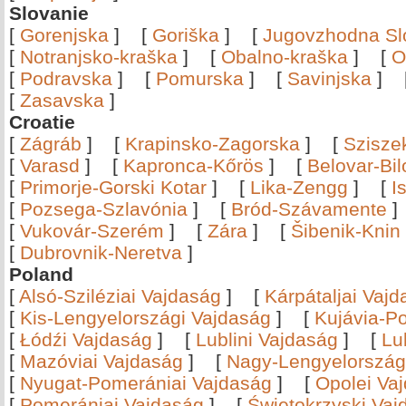
Slovanie
[
Gorenjska
]
[
Goriška
]
[
Jugovzhodna Sl
[
Notranjsko-kraška
]
[
Obalno-kraška
]
[
O
[
Podravska
]
[
Pomurska
]
[
Savinjska
]
[
Zasavska
]
Croatie
[
Zágráb
]
[
Krapinsko-Zagorska
]
[
Szisze
[
Varasd
]
[
Kapronca-Kőrös
]
[
Belovar-Bi
[
Primorje-Gorski Kotar
]
[
Lika-Zengg
]
[
I
[
Pozsega-Szlavónia
]
[
Bród-Szávamente
[
Vukovár-Szerém
]
[
Zára
]
[
Šibenik-Knin
[
Dubrovnik-Neretva
]
Poland
[
Alsó-Sziléziai Vajdaság
]
[
Kárpátaljai Vaj
[
Kis-Lengyelországi Vajdaság
]
[
Kujávia-P
[
Łódźi Vajdaság
]
[
Lublini Vajdaság
]
[
Lu
[
Mazóviai Vajdaság
]
[
Nagy-Lengyelország
[
Nyugat-Pomerániai Vajdaság
]
[
Opolei Va
[
Pomerániai Vajdaság
]
[
Świętokrzyski Vaj