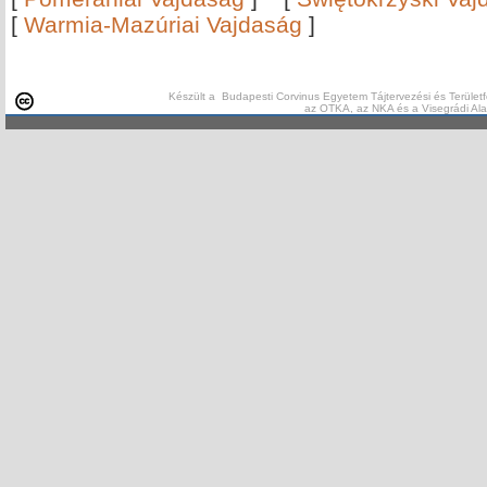
[
Warmia-Mazúriai Vajdaság
]
Készült a Budapesti Corvinus Egyetem Tájtervezési és Területf
az OTKA, az NKA és a Visegrádi Al