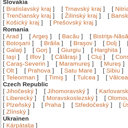
Slovakia
[
Bratislavský kraj
]
[
Trnavský kraj
]
[
Nitr
[
Trenčiansky kraj
]
[
Žilinský kraj
]
[
Bansk
[
Košický kraj
]
[
Prešovský kraj
]
Romania
[
Arad
]
[
Argeş
]
[
Bacău
]
[
Bistriţa-Nă
[
Botoşani
]
[
Brăila
]
[
Braşov
]
[
Dolj
]
[
Galaţi
]
[
Gorj
]
[
Giurgiu
]
[
Harghita
]
[
Iaşi
]
[
Ilfov
]
[
Călăraşi
]
[
Cluj
]
[
Con
[
Caraş-Severin
]
[
Maramureş
]
[
Mureş
[
Olt
]
[
Prahova
]
[
Satu Mare
]
[
Sibiu
[
Teleorman
]
[
Timiş
]
[
Tulcea
]
[
Vâlce
Czech Republic
[
Jihočeský
]
[
Jihomoravský
]
[
Karlovars
[
Liberecký
]
[
Moravskoslezský
]
[
Olomo
[
Plzeňský
]
[
Praha
]
[
Středočeský
]
[
Ú
[
Zlínský
]
Ukrainen
[
Kárpátalja
]