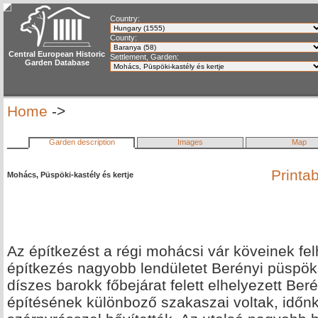
Country:
County:
Central European Historic
Settlement, Garden:
Garden Database
Home
->
Garden description
Images
Map
Printa
Mohács, Püspöki-kastély és kertje
Az építkezést a régi mohácsi vár köveinek fe
építkezés nagyobb lendületet Berényi püspöksé
díszes barokk főbejárat felett elhelyezett Beré
építésének különboző szakaszai voltak, időnk