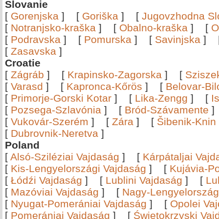
Slovanie
[
Gorenjska
]
[
Goriška
]
[
Jugovzhodna Sl
[
Notranjsko-kraška
]
[
Obalno-kraška
]
[
O
[
Podravska
]
[
Pomurska
]
[
Savinjska
]
[
Zasavska
]
Croatie
[
Zágráb
]
[
Krapinsko-Zagorska
]
[
Szisze
[
Varasd
]
[
Kapronca-Kőrös
]
[
Belovar-Bi
[
Primorje-Gorski Kotar
]
[
Lika-Zengg
]
[
I
[
Pozsega-Szlavónia
]
[
Bród-Szávamente
[
Vukovár-Szerém
]
[
Zára
]
[
Šibenik-Knin
[
Dubrovnik-Neretva
]
Poland
[
Alsó-Sziléziai Vajdaság
]
[
Kárpátaljai Vaj
[
Kis-Lengyelországi Vajdaság
]
[
Kujávia-P
[
Łódźi Vajdaság
]
[
Lublini Vajdaság
]
[
Lu
[
Mazóviai Vajdaság
]
[
Nagy-Lengyelország
[
Nyugat-Pomerániai Vajdaság
]
[
Opolei Va
[
Pomerániai Vajdaság
]
[
Świętokrzyski Vaj