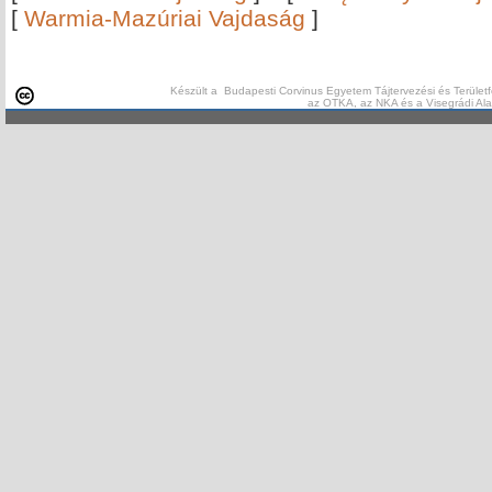
[
Warmia-Mazúriai Vajdaság
]
Készült a Budapesti Corvinus Egyetem Tájtervezési és Területf
az OTKA, az NKA és a Visegrádi Al