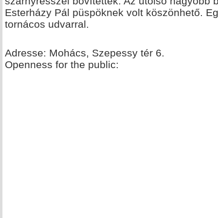
szárnyrésszel bővítették. Az utolsó nagyobb 
Esterházy Pál püspöknek volt köszönhető. E
tornácos udvarral.
Adresse: Mohács, Szepessy tér 6.
Openness for the public: