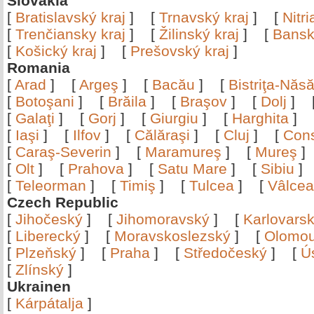
Slovakia
[
Bratislavský kraj
]
[
Trnavský kraj
]
[
Nitr
[
Trenčiansky kraj
]
[
Žilinský kraj
]
[
Bansk
[
Košický kraj
]
[
Prešovský kraj
]
Romania
[
Arad
]
[
Argeş
]
[
Bacău
]
[
Bistriţa-Nă
[
Botoşani
]
[
Brăila
]
[
Braşov
]
[
Dolj
]
[
Galaţi
]
[
Gorj
]
[
Giurgiu
]
[
Harghita
]
[
Iaşi
]
[
Ilfov
]
[
Călăraşi
]
[
Cluj
]
[
Con
[
Caraş-Severin
]
[
Maramureş
]
[
Mureş
[
Olt
]
[
Prahova
]
[
Satu Mare
]
[
Sibiu
[
Teleorman
]
[
Timiş
]
[
Tulcea
]
[
Vâlce
Czech Republic
[
Jihočeský
]
[
Jihomoravský
]
[
Karlovars
[
Liberecký
]
[
Moravskoslezský
]
[
Olomo
[
Plzeňský
]
[
Praha
]
[
Středočeský
]
[
Ú
[
Zlínský
]
Ukrainen
[
Kárpátalja
]