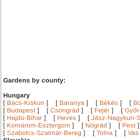
Gardens by county:
Hungary
[
Bács-Kiskun
]
[
Baranya
]
[
Békés
]
[
B
[
Budapest
]
[
Csongrád
]
[
Fejér
]
[
Győr
[
Hajdú-Bihar
]
[
Heves
]
[
Jász-Nagykun-S
[
Komárom-Esztergom
]
[
Nógrád
]
[
Pest
[
Szabolcs-Szatmár-Bereg
]
[
Tolna
]
[
Vas