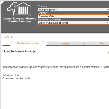
Country:
County:
Central European Historic
Settlement, Garden:
Garden Database
Home
->
Garden description
Images
Map
Liget, Puch kúria és kertje
Igen leromlott állapotú, az összedölés fenyegeti, mivel megrepedt a homlokzati fala. A kas
Adresse: Liget
Openness for the public: