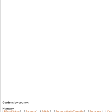
Gardens by county:
Hungary
[
Bács-Kiskun
]
[
Baranya
]
[
Békés
]
[
Borsod-Abaúj-Zemplén
]
[
Budapest
]
[
Cso