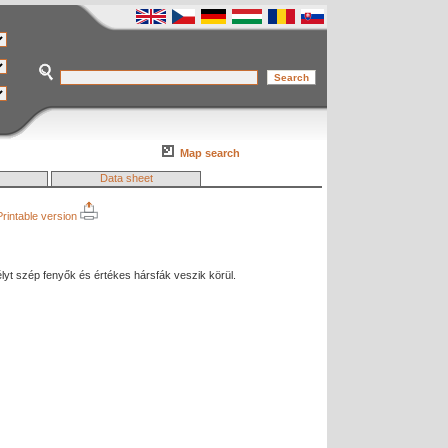
Map search
Data sheet
Printable version
télyt szép fenyők és értékes hársfák veszik körül.