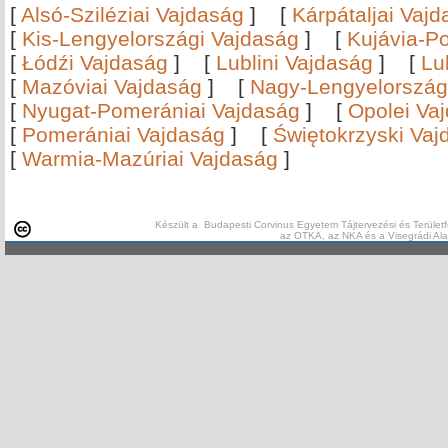
[
Alsó-Sziléziai Vajdaság
]
[
Kárpátaljai Vaj
[
Kis-Lengyelországi Vajdaság
]
[
Kujávia-P
[
Łódźi Vajdaság
]
[
Lublini Vajdaság
]
[
Lu
[
Mazóviai Vajdaság
]
[
Nagy-Lengyelország
[
Nyugat-Pomerániai Vajdaság
]
[
Opolei Va
[
Pomerániai Vajdaság
]
[
Świętokrzyski Vaj
[
Warmia-Mazúriai Vajdaság
]
Készült a Budapesti Corvinus Egyetem Tájtervezési és Területf
az OTKA, az NKA és a Visegrádi Al