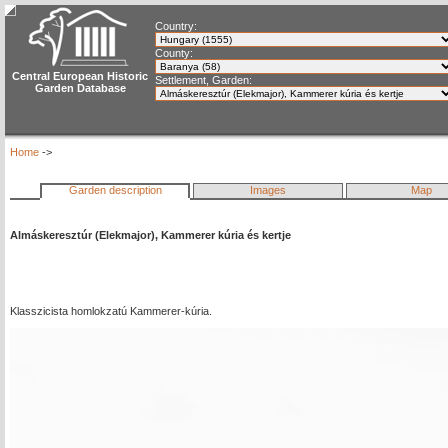
Country:
County:
Central European Historic
Settlement, Garden:
Garden Database
Home
->
Garden description
Images
Map
Almáskeresztúr (Elekmajor), Kammerer kúria és kertje
Klasszicista homlokzatú Kammerer-kúria.