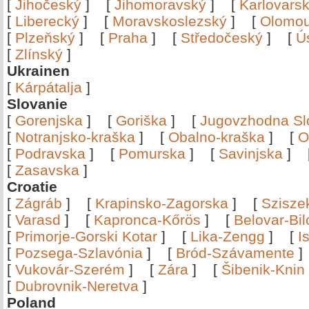
[
Jihočeský
]
[
Jihomoravský
]
[
Karlovars
[
Liberecký
]
[
Moravskoslezský
]
[
Olomo
[
Plzeňský
]
[
Praha
]
[
Středočeský
]
[
Ú
[
Zlínský
]
Ukrainen
[
Kárpátalja
]
Slovanie
[
Gorenjska
]
[
Goriška
]
[
Jugovzhodna Sl
[
Notranjsko-kraška
]
[
Obalno-kraška
]
[
O
[
Podravska
]
[
Pomurska
]
[
Savinjska
]
[
Zasavska
]
Croatie
[
Zágráb
]
[
Krapinsko-Zagorska
]
[
Szisze
[
Varasd
]
[
Kapronca-Kőrös
]
[
Belovar-Bi
[
Primorje-Gorski Kotar
]
[
Lika-Zengg
]
[
I
[
Pozsega-Szlavónia
]
[
Bród-Szávamente
[
Vukovár-Szerém
]
[
Zára
]
[
Šibenik-Knin
[
Dubrovnik-Neretva
]
Poland