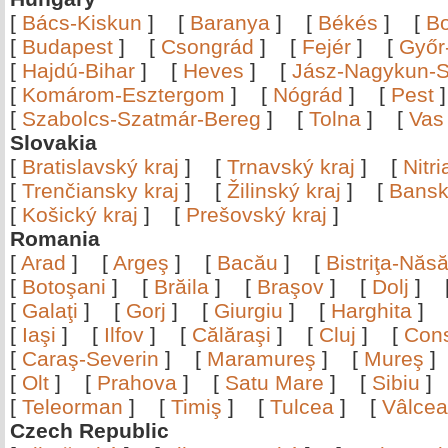
[
Bács-Kiskun
]
[
Baranya
]
[
Békés
]
[
B
[
Budapest
]
[
Csongrád
]
[
Fejér
]
[
Győr
[
Hajdú-Bihar
]
[
Heves
]
[
Jász-Nagykun-S
[
Komárom-Esztergom
]
[
Nógrád
]
[
Pest
[
Szabolcs-Szatmár-Bereg
]
[
Tolna
]
[
Vas
Slovakia
[
Bratislavský kraj
]
[
Trnavský kraj
]
[
Nitr
[
Trenčiansky kraj
]
[
Žilinský kraj
]
[
Bansk
[
Košický kraj
]
[
Prešovský kraj
]
Romania
[
Arad
]
[
Argeş
]
[
Bacău
]
[
Bistriţa-Nă
[
Botoşani
]
[
Brăila
]
[
Braşov
]
[
Dolj
]
[
Galaţi
]
[
Gorj
]
[
Giurgiu
]
[
Harghita
]
[
Iaşi
]
[
Ilfov
]
[
Călăraşi
]
[
Cluj
]
[
Con
[
Caraş-Severin
]
[
Maramureş
]
[
Mureş
[
Olt
]
[
Prahova
]
[
Satu Mare
]
[
Sibiu
[
Teleorman
]
[
Timiş
]
[
Tulcea
]
[
Vâlce
Czech Republic