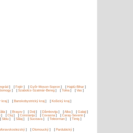
ngrád
]
[
Fejér
]
[
Győr-Moson-Sopron
]
[
Hajdú-Bihar
]
Somogy
]
[
Szabolcs-Szatmár-Bereg
]
[
Tolna
]
[
Vas
]
ý kraj
]
[
Banskobystrický kraj
]
[
Košický kraj
]
ăila
]
[
Braşov
]
[
Dolj
]
[
Dâmboviţa
]
[
Alba
]
[
Galaţi
]
i
]
[
Cluj
]
[
Constanţa
]
[
Covasna
]
[
Caraş-Severin
]
[
Sibiu
]
[
Sălaj
]
[
Suceava
]
[
Teleorman
]
[
Timiş
]
Moravskoslezský
]
[
Olomoucký
]
[
Pardubický
]