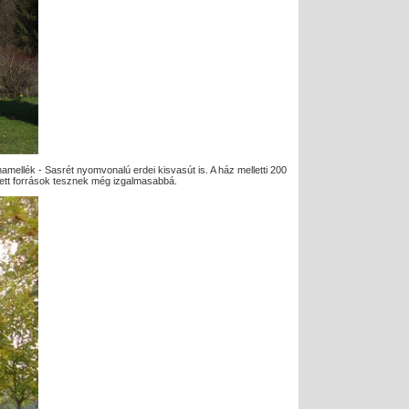
amellék - Sasrét nyomvonalú erdei kisvasút is. A ház melletti 200
ett források tesznek még izgalmasabbá.