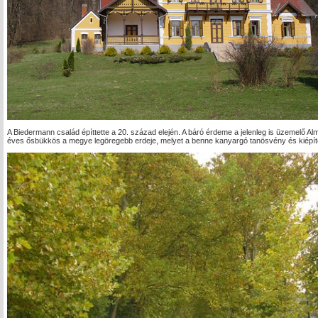
A Biedermann család építtette a 20. század elején. A báró érdeme a jelenleg is üzemelő Alm
éves ősbükkös a megye legöregebb erdeje, melyet a benne kanyargó tanösvény és kiépít