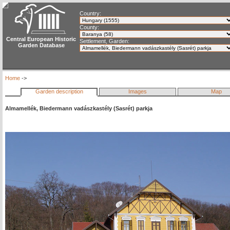
Country:
County:
Central European Historic
Settlement, Garden:
Garden Database
Home
->
Garden description
Images
Map
Almamellék, Biedermann vadászkastély (Sasrét) parkja