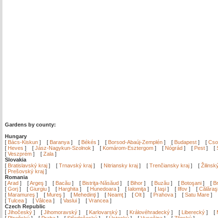
Gardens by county:
Hungary
[
Bács-Kiskun
]
[
Baranya
]
[
Békés
]
[
Borsod-Abaúj-Zemplén
]
[
Budapest
]
[
Cso
[
Heves
]
[
Jász-Nagykun-Szolnok
]
[
Komárom-Esztergom
]
[
Nógrád
]
[
Pest
]
[
[
Veszprém
]
[
Zala
]
Slovakia
[
Bratislavský kraj
]
[
Trnavský kraj
]
[
Nitriansky kraj
]
[
Trenčiansky kraj
]
[
Žilinsk
[
Prešovský kraj
]
Romania
[
Arad
]
[
Argeş
]
[
Bacău
]
[
Bistriţa-Năsăud
]
[
Bihor
]
[
Buzău
]
[
Botoşani
]
[
Br
[
Gorj
]
[
Giurgiu
]
[
Harghita
]
[
Hunedoara
]
[
Ialomiţa
]
[
Iaşi
]
[
Ilfov
]
[
Călăraş
[
Maramureş
]
[
Mureş
]
[
Mehedinţi
]
[
Neamţ
]
[
Olt
]
[
Prahova
]
[
Satu Mare
]
[
Tulcea
]
[
Vâlcea
]
[
Vaslui
]
[
Vrancea
]
Czech Republic
[
Jihočeský
]
[
Jihomoravský
]
[
Karlovarský
]
[
Královéhradecký
]
[
Liberecký
]
[