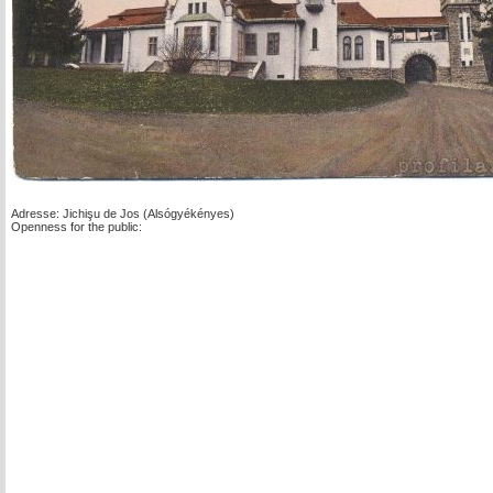
Adresse: Jichişu de Jos (Alsógyékényes)
Openness for the public: