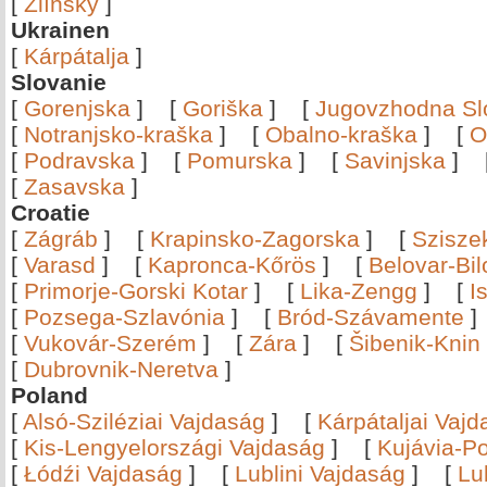
[
Zlínský
]
Ukrainen
[
Kárpátalja
]
Slovanie
[
Gorenjska
]
[
Goriška
]
[
Jugovzhodna Sl
[
Notranjsko-kraška
]
[
Obalno-kraška
]
[
O
[
Podravska
]
[
Pomurska
]
[
Savinjska
]
[
Zasavska
]
Croatie
[
Zágráb
]
[
Krapinsko-Zagorska
]
[
Szisze
[
Varasd
]
[
Kapronca-Kőrös
]
[
Belovar-Bi
[
Primorje-Gorski Kotar
]
[
Lika-Zengg
]
[
I
[
Pozsega-Szlavónia
]
[
Bród-Szávamente
[
Vukovár-Szerém
]
[
Zára
]
[
Šibenik-Knin
[
Dubrovnik-Neretva
]
Poland
[
Alsó-Sziléziai Vajdaság
]
[
Kárpátaljai Vaj
[
Kis-Lengyelországi Vajdaság
]
[
Kujávia-P
[
Łódźi Vajdaság
]
[
Lublini Vajdaság
]
[
Lu