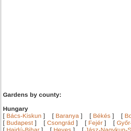
Gardens by county:
Hungary
[
Bács-Kiskun
]
[
Baranya
]
[
Békés
]
[
B
[
Budapest
]
[
Csongrád
]
[
Fejér
]
[
Győr
[
Hajdú-Bihar
]
[
Heves
]
[
Jász-Nagykun-S