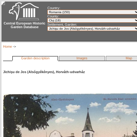
Country:
County:
Central European Historic
Settlement, Garden:
Garden Database
Home
->
Garden description
Images
Map
Jichişu de Jos (Alsógyékényes), Horváth-udvarház