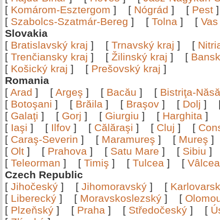
[
Komárom-Esztergom
]
[
Nógrád
]
[
Pest
[
Szabolcs-Szatmár-Bereg
]
[
Tolna
]
[
Vas
Slovakia
[
Bratislavský kraj
]
[
Trnavský kraj
]
[
Nitr
[
Trenčiansky kraj
]
[
Žilinský kraj
]
[
Bansk
[
Košický kraj
]
[
Prešovský kraj
]
Romania
[
Arad
]
[
Argeş
]
[
Bacău
]
[
Bistriţa-Nă
[
Botoşani
]
[
Brăila
]
[
Braşov
]
[
Dolj
]
[
Galaţi
]
[
Gorj
]
[
Giurgiu
]
[
Harghita
]
[
Iaşi
]
[
Ilfov
]
[
Călăraşi
]
[
Cluj
]
[
Con
[
Caraş-Severin
]
[
Maramureş
]
[
Mureş
[
Olt
]
[
Prahova
]
[
Satu Mare
]
[
Sibiu
[
Teleorman
]
[
Timiş
]
[
Tulcea
]
[
Vâlce
Czech Republic
[
Jihočeský
]
[
Jihomoravský
]
[
Karlovars
[
Liberecký
]
[
Moravskoslezský
]
[
Olomo
[
Plzeňský
]
[
Praha
]
[
Středočeský
]
[
Ú