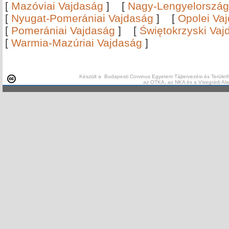
[
Mazóviai Vajdaság
]
[
Nagy-Lengyelország
[
Nyugat-Pomerániai Vajdaság
]
[
Opolei Va
[
Pomerániai Vajdaság
]
[
Świętokrzyski Vaj
[
Warmia-Mazúriai Vajdaság
]
Készült a Budapesti Corvinus Egyetem Tájtervezési és Területf
az OTKA, az NKA és a Visegrádi Al