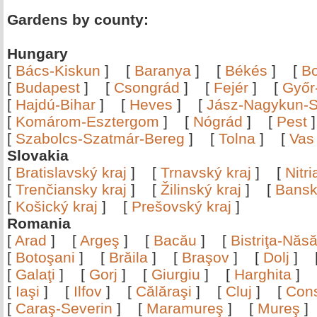
Gardens by county:
Hungary
[
Bács-Kiskun
]
[
Baranya
]
[
Békés
]
[
B
[
Budapest
]
[
Csongrád
]
[
Fejér
]
[
Győr
[
Hajdú-Bihar
]
[
Heves
]
[
Jász-Nagykun-S
[
Komárom-Esztergom
]
[
Nógrád
]
[
Pest
[
Szabolcs-Szatmár-Bereg
]
[
Tolna
]
[
Vas
Slovakia
[
Bratislavský kraj
]
[
Trnavský kraj
]
[
Nitr
[
Trenčiansky kraj
]
[
Žilinský kraj
]
[
Bansk
[
Košický kraj
]
[
Prešovský kraj
]
Romania
[
Arad
]
[
Argeş
]
[
Bacău
]
[
Bistriţa-Nă
[
Botoşani
]
[
Brăila
]
[
Braşov
]
[
Dolj
]
[
Galaţi
]
[
Gorj
]
[
Giurgiu
]
[
Harghita
]
[
Iaşi
]
[
Ilfov
]
[
Călăraşi
]
[
Cluj
]
[
Con
[
Caraş-Severin
]
[
Maramureş
]
[
Mureş