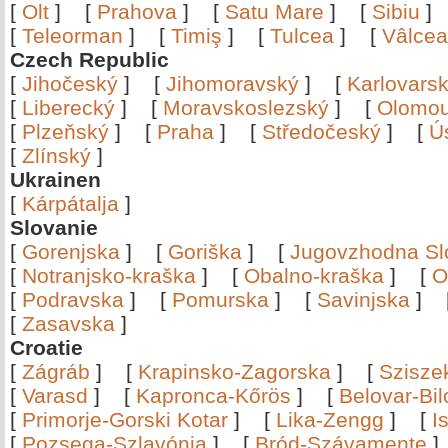
[
Olt
]
[
Prahova
]
[
Satu Mare
]
[
Sibiu
[
Teleorman
]
[
Timiş
]
[
Tulcea
]
[
Vâlce
Czech Republic
[
Jihočeský
]
[
Jihomoravský
]
[
Karlovars
[
Liberecký
]
[
Moravskoslezský
]
[
Olomo
[
Plzeňský
]
[
Praha
]
[
Středočeský
]
[
Ú
[
Zlínský
]
Ukrainen
[
Kárpátalja
]
Slovanie
[
Gorenjska
]
[
Goriška
]
[
Jugovzhodna Sl
[
Notranjsko-kraška
]
[
Obalno-kraška
]
[
O
[
Podravska
]
[
Pomurska
]
[
Savinjska
]
[
Zasavska
]
Croatie
[
Zágráb
]
[
Krapinsko-Zagorska
]
[
Szisze
[
Varasd
]
[
Kapronca-Kőrös
]
[
Belovar-Bi
[
Primorje-Gorski Kotar
]
[
Lika-Zengg
]
[
I
[
Pozsega-Szlavónia
]
[
Bród-Szávamente