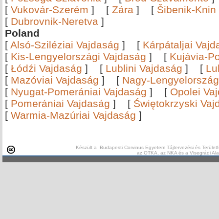
[
Vukovár-Szerém
]
[
Zára
]
[
Šibenik-Knin
[
Dubrovnik-Neretva
]
Poland
[
Alsó-Sziléziai Vajdaság
]
[
Kárpátaljai Vaj
[
Kis-Lengyelországi Vajdaság
]
[
Kujávia-P
[
Łódźi Vajdaság
]
[
Lublini Vajdaság
]
[
Lu
[
Mazóviai Vajdaság
]
[
Nagy-Lengyelország
[
Nyugat-Pomerániai Vajdaság
]
[
Opolei Va
[
Pomerániai Vajdaság
]
[
Świętokrzyski Vaj
[
Warmia-Mazúriai Vajdaság
]
Készült a Budapesti Corvinus Egyetem Tájtervezési és Területf
az OTKA, az NKA és a Visegrádi Al