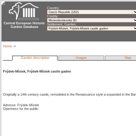
Country:
County:
Central European Historic
Settlement, Garden:
Garden Database
Home
->
Garden description
Images
Map
Frýdek-Místek, Frýdek-Místek castle gaden
Originally a 14th century castle, remodeled in the Renaissance style a expanded in the Ba
Adresse: Frýdek-Místek
Openness for the public: