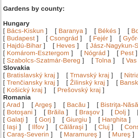
Gardens by county:
Hungary
[
Bács-Kiskun
]
[
Baranya
]
[
Békés
]
[
B
[
Budapest
]
[
Csongrád
]
[
Fejér
]
[
Győr
[
Hajdú-Bihar
]
[
Heves
]
[
Jász-Nagykun-S
[
Komárom-Esztergom
]
[
Nógrád
]
[
Pest
[
Szabolcs-Szatmár-Bereg
]
[
Tolna
]
[
Vas
Slovakia
[
Bratislavský kraj
]
[
Trnavský kraj
]
[
Nitr
[
Trenčiansky kraj
]
[
Žilinský kraj
]
[
Bansk
[
Košický kraj
]
[
Prešovský kraj
]
Romania
[
Arad
]
[
Argeş
]
[
Bacău
]
[
Bistriţa-Nă
[
Botoşani
]
[
Brăila
]
[
Braşov
]
[
Dolj
]
[
Galaţi
]
[
Gorj
]
[
Giurgiu
]
[
Harghita
]
[
Iaşi
]
[
Ilfov
]
[
Călăraşi
]
[
Cluj
]
[
Con
[
Caraş-Severin
]
[
Maramureş
]
[
Mureş