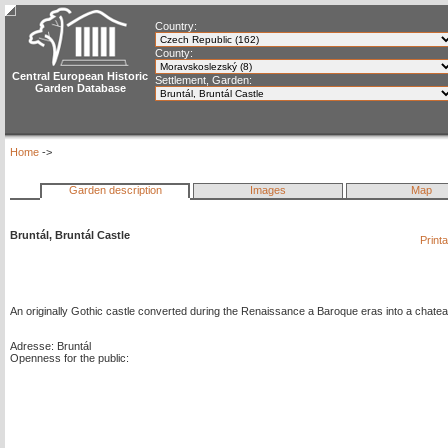
Country:
County:
Central European Historic
Settlement, Garden:
Garden Database
Home
->
Garden description
Images
Map
Bruntál, Bruntál Castle
Print
An originally Gothic castle converted during the Renaissance a Baroque eras into a chatea
Adresse: Bruntál
Openness for the public: