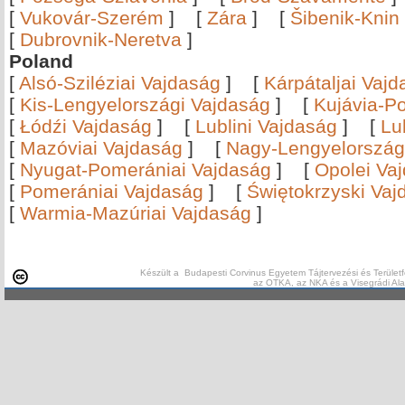
[
Vukovár-Szerém
]
[
Zára
]
[
Šibenik-Knin
[
Dubrovnik-Neretva
]
Poland
[
Alsó-Sziléziai Vajdaság
]
[
Kárpátaljai Vaj
[
Kis-Lengyelországi Vajdaság
]
[
Kujávia-P
[
Łódźi Vajdaság
]
[
Lublini Vajdaság
]
[
Lu
[
Mazóviai Vajdaság
]
[
Nagy-Lengyelország
[
Nyugat-Pomerániai Vajdaság
]
[
Opolei Va
[
Pomerániai Vajdaság
]
[
Świętokrzyski Vaj
[
Warmia-Mazúriai Vajdaság
]
Készült a Budapesti Corvinus Egyetem Tájtervezési és Területf
az OTKA, az NKA és a Visegrádi Al