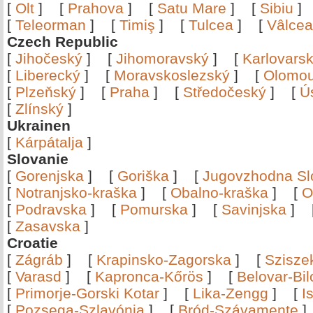
[
Olt
]
[
Prahova
]
[
Satu Mare
]
[
Sibiu
[
Teleorman
]
[
Timiş
]
[
Tulcea
]
[
Vâlce
Czech Republic
[
Jihočeský
]
[
Jihomoravský
]
[
Karlovars
[
Liberecký
]
[
Moravskoslezský
]
[
Olomo
[
Plzeňský
]
[
Praha
]
[
Středočeský
]
[
Ú
[
Zlínský
]
Ukrainen
[
Kárpátalja
]
Slovanie
[
Gorenjska
]
[
Goriška
]
[
Jugovzhodna Sl
[
Notranjsko-kraška
]
[
Obalno-kraška
]
[
O
[
Podravska
]
[
Pomurska
]
[
Savinjska
]
[
Zasavska
]
Croatie
[
Zágráb
]
[
Krapinsko-Zagorska
]
[
Szisze
[
Varasd
]
[
Kapronca-Kőrös
]
[
Belovar-Bi
[
Primorje-Gorski Kotar
]
[
Lika-Zengg
]
[
I
[
Pozsega-Szlavónia
]
[
Bród-Szávamente