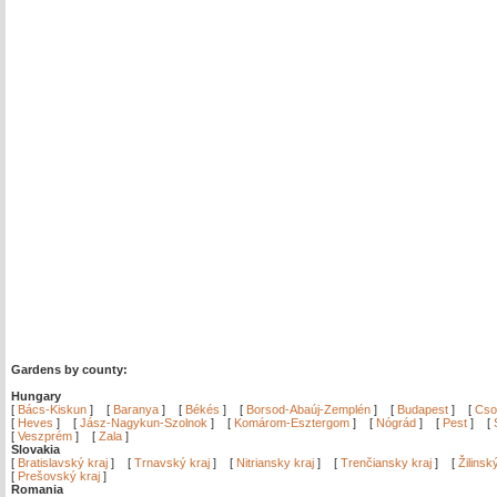
Gardens by county:
Hungary
[
Bács-Kiskun
]
[
Baranya
]
[
Békés
]
[
Borsod-Abaúj-Zemplén
]
[
Budapest
]
[
Cso
[
Heves
]
[
Jász-Nagykun-Szolnok
]
[
Komárom-Esztergom
]
[
Nógrád
]
[
Pest
]
[
[
Veszprém
]
[
Zala
]
Slovakia
[
Bratislavský kraj
]
[
Trnavský kraj
]
[
Nitriansky kraj
]
[
Trenčiansky kraj
]
[
Žilinsk
[
Prešovský kraj
]
Romania