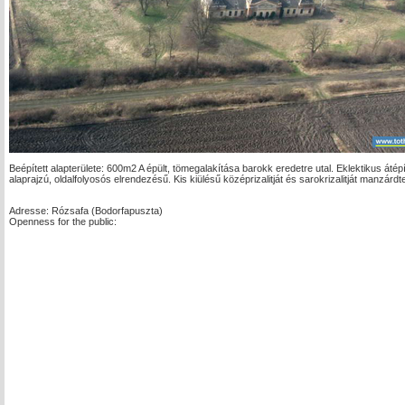
Beépített alapterülete: 600m2 A épült, tömegalakítása barokk eredetre utal. Eklektikus átépí
alaprajzú, oldalfolyosós elrendezésű. Kis kiülésű középrizalitját és sarokrizalitját manzárdte
Adresse: Rózsafa (Bodorfapuszta)
Openness for the public: