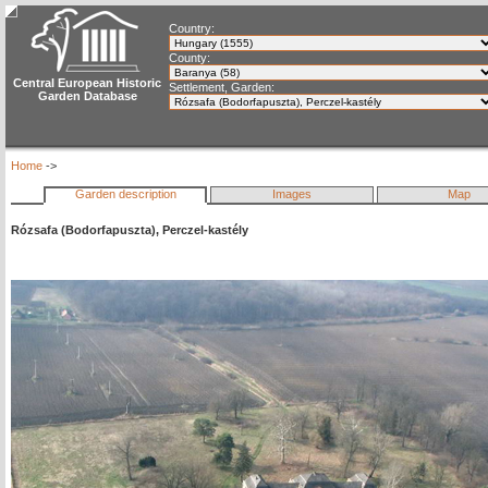
Country:
County:
Central European Historic
Settlement, Garden:
Garden Database
Home
->
Garden description
Images
Map
Rózsafa (Bodorfapuszta), Perczel-kastély