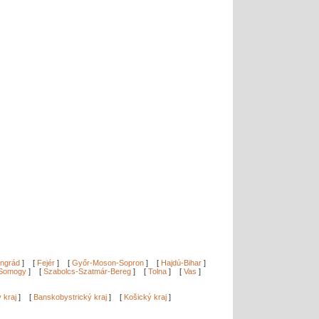
ngrád
]
[
Fejér
]
[
Győr-Moson-Sopron
]
[
Hajdú-Bihar
]
Somogy
]
[
Szabolcs-Szatmár-Bereg
]
[
Tolna
]
[
Vas
]
ý kraj
]
[
Banskobystrický kraj
]
[
Košický kraj
]