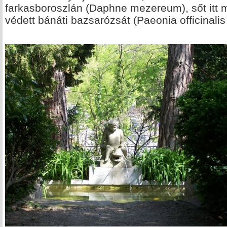
farkasboroszlán (Daphne mezereum), sőt itt m
védett bánáti bazsarózsát (Paeonia officinalis