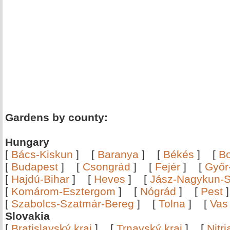
Gardens by county:
Hungary
[
Bács-Kiskun
]
[
Baranya
]
[
Békés
]
[
B
[
Budapest
]
[
Csongrád
]
[
Fejér
]
[
Győr
[
Hajdú-Bihar
]
[
Heves
]
[
Jász-Nagykun-S
[
Komárom-Esztergom
]
[
Nógrád
]
[
Pest
[
Szabolcs-Szatmár-Bereg
]
[
Tolna
]
[
Vas
Slovakia
[
Bratislavský kraj
]
[
Trnavský kraj
]
[
Nitr