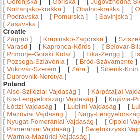
[
Gorenjska
]
[
Goriška
]
[
Jugovzhodna Sl
[
Notranjsko-kraška
]
[
Obalno-kraška
]
[
O
[
Podravska
]
[
Pomurska
]
[
Savinjska
]
[
Zasavska
]
Croatie
[
Zágráb
]
[
Krapinsko-Zagorska
]
[
Szisze
[
Varasd
]
[
Kapronca-Kőrös
]
[
Belovar-Bi
[
Primorje-Gorski Kotar
]
[
Lika-Zengg
]
[
I
[
Pozsega-Szlavónia
]
[
Bród-Szávamente
[
Vukovár-Szerém
]
[
Zára
]
[
Šibenik-Knin
[
Dubrovnik-Neretva
]
Poland
[
Alsó-Sziléziai Vajdaság
]
[
Kárpátaljai Vaj
[
Kis-Lengyelországi Vajdaság
]
[
Kujávia-P
[
Łódźi Vajdaság
]
[
Lublini Vajdaság
]
[
Lu
[
Mazóviai Vajdaság
]
[
Nagy-Lengyelország
[
Nyugat-Pomerániai Vajdaság
]
[
Opolei Va
[
Pomerániai Vajdaság
]
[
Świętokrzyski Vaj
[
Warmia-Mazúriai Vajdaság
]