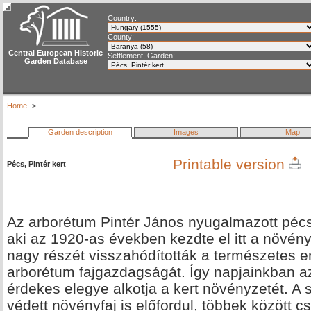
Country:
County:
Central European Historic
Settlement, Garden:
Garden Database
Home
->
Garden description
Images
Map
Printable version
Pécs, Pintér kert
Az arborétum Pintér János nyugalmazott pécsi
aki az 1920-as években kezdte el itt a növénye
nagy részét visszahódították a természetes e
arborétum fajgazdagságát. Így napjainkban az
érdekes elegye alkotja a kert növényzetét. 
védett növényfaj is előfordul, többek között 