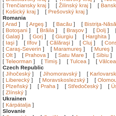
[
Trenčiansky kraj
]
[
Žilinský kraj
]
[
Bansk
[
Košický kraj
]
[
Prešovský kraj
]
Romania
[
Arad
]
[
Argeş
]
[
Bacău
]
[
Bistriţa-Nă
[
Botoşani
]
[
Brăila
]
[
Braşov
]
[
Dolj
]
[
Galaţi
]
[
Gorj
]
[
Giurgiu
]
[
Harghita
]
[
Iaşi
]
[
Ilfov
]
[
Călăraşi
]
[
Cluj
]
[
Con
[
Caraş-Severin
]
[
Maramureş
]
[
Mureş
[
Olt
]
[
Prahova
]
[
Satu Mare
]
[
Sibiu
[
Teleorman
]
[
Timiş
]
[
Tulcea
]
[
Vâlce
Czech Republic
[
Jihočeský
]
[
Jihomoravský
]
[
Karlovars
[
Liberecký
]
[
Moravskoslezský
]
[
Olomo
[
Plzeňský
]
[
Praha
]
[
Středočeský
]
[
Ú
[
Zlínský
]
Ukrainen
[
Kárpátalja
]
Slovanie