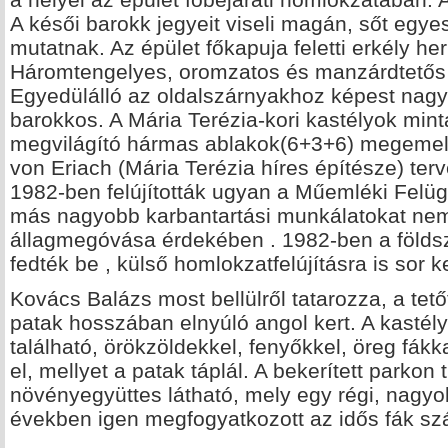
A késői barokk jegyeit viseli magán, sőt egyes
mutatnak. Az épület főkapuja feletti erkély h
Háromtengelyes, oromzatos és manzárdtetős 
Egyedülálló az oldalszárnyakhoz képest nagy
barokkos. A Mária Terézia-kori kastélyok mint
megvilágító hármas ablakok(6+3+6) megemel
von Eriach (Mária Terézia híres építésze) terv
1982-ben felújították ugyan a Műemléki Felü
más nagyobb karbantartási munkálatokat nem
állagmegóvása érdekében . 1982-ben a földszi
fedték be , külső homlokzatfelújításra is sor ke
Kovács Balázs most bellülről tatarozza, a tető
patak hosszában elnyúló angol kert. A kastél
található, örökzöldekkel, fenyőkkel, öreg fákka
el, mellyet a patak táplál. A bekerített parkon 
növényegyüttes látható, mely egy régi, nagyob
években igen megfogyatkozott az idős fák s