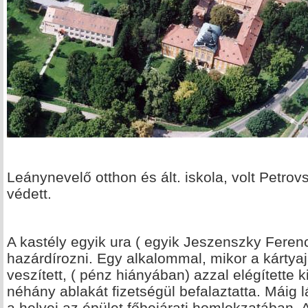
Leánynevelő otthon és ált. iskola, volt Petrov
védett.
A kastély egyik ura ( egyik Jeszenszky Ferenc 
hazárdírozni. Egy alkalommal, mikor a kártyaj
veszített, ( pénz hiányában) azzal elégítette 
néhány ablakát fizetségül befalaztatta. Máig
a helyei az épület főbejárati homlokzatában. A