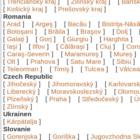
[
Trenčiansky kraj
]
[
Žilinský kraj
]
[
Bansk
[
Košický kraj
]
[
Prešovský kraj
]
Romania
[
Arad
]
[
Argeş
]
[
Bacău
]
[
Bistriţa-Nă
[
Botoşani
]
[
Brăila
]
[
Braşov
]
[
Dolj
]
[
Galaţi
]
[
Gorj
]
[
Giurgiu
]
[
Harghita
]
[
Iaşi
]
[
Ilfov
]
[
Călăraşi
]
[
Cluj
]
[
Con
[
Caraş-Severin
]
[
Maramureş
]
[
Mureş
[
Olt
]
[
Prahova
]
[
Satu Mare
]
[
Sibiu
[
Teleorman
]
[
Timiş
]
[
Tulcea
]
[
Vâlce
Czech Republic
[
Jihočeský
]
[
Jihomoravský
]
[
Karlovars
[
Liberecký
]
[
Moravskoslezský
]
[
Olomo
[
Plzeňský
]
[
Praha
]
[
Středočeský
]
[
Ú
[
Zlínský
]
Ukrainen
[
Kárpátalja
]
Slovanie
[
Gorenjska
]
[
Goriška
]
[
Jugovzhodna Sl