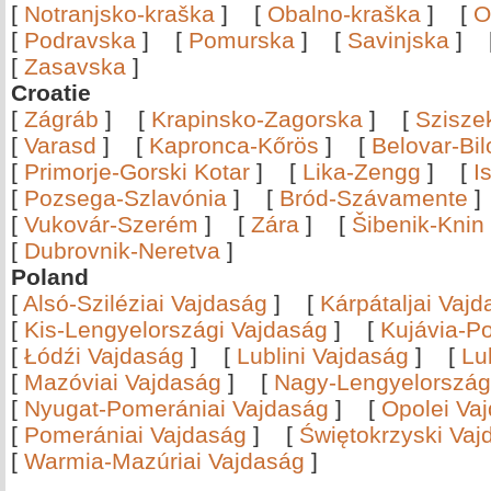
[
Notranjsko-kraška
]
[
Obalno-kraška
]
[
O
[
Podravska
]
[
Pomurska
]
[
Savinjska
]
[
Zasavska
]
Croatie
[
Zágráb
]
[
Krapinsko-Zagorska
]
[
Szisze
[
Varasd
]
[
Kapronca-Kőrös
]
[
Belovar-Bi
[
Primorje-Gorski Kotar
]
[
Lika-Zengg
]
[
I
[
Pozsega-Szlavónia
]
[
Bród-Szávamente
[
Vukovár-Szerém
]
[
Zára
]
[
Šibenik-Knin
[
Dubrovnik-Neretva
]
Poland
[
Alsó-Sziléziai Vajdaság
]
[
Kárpátaljai Vaj
[
Kis-Lengyelországi Vajdaság
]
[
Kujávia-P
[
Łódźi Vajdaság
]
[
Lublini Vajdaság
]
[
Lu
[
Mazóviai Vajdaság
]
[
Nagy-Lengyelország
[
Nyugat-Pomerániai Vajdaság
]
[
Opolei Va
[
Pomerániai Vajdaság
]
[
Świętokrzyski Vaj
[
Warmia-Mazúriai Vajdaság
]