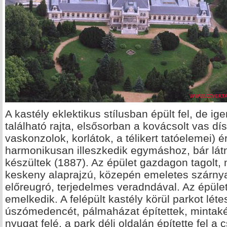
A kastély eklektikus stílusban épült fel, de i
található rajta, elsősorban a kovácsolt vas dísz
vaskonzolok, korlátok, a télikert tatóelemei) é
harmonikusan illeszkedik egymáshoz, bár lát
készültek (1887). Az épület gazdagon tagolt,
keskeny alaprajzú, közepén emeletes szárnya
előreugró, terjedelmes veradndával. Az épül
emelkedik. A felépült kastély körül parkot léte
úszómedencét, pálmaházat építettek, mintakész
nyugat felé, a park déli oldalán építette fel