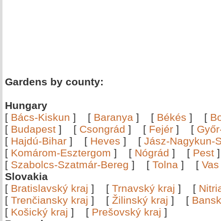
Gardens by county:
Hungary
[
Bács-Kiskun
]
[
Baranya
]
[
Békés
]
[
B
[
Budapest
]
[
Csongrád
]
[
Fejér
]
[
Győr
[
Hajdú-Bihar
]
[
Heves
]
[
Jász-Nagykun-S
[
Komárom-Esztergom
]
[
Nógrád
]
[
Pest
[
Szabolcs-Szatmár-Bereg
]
[
Tolna
]
[
Vas
Slovakia
[
Bratislavský kraj
]
[
Trnavský kraj
]
[
Nitr
[
Trenčiansky kraj
]
[
Žilinský kraj
]
[
Bansk
[
Košický kraj
]
[
Prešovský kraj
]