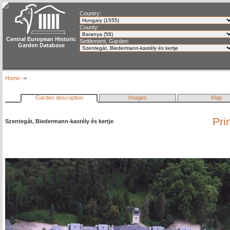
Country:
County:
Central European Historic
Settlement, Garden:
Garden Database
Home
->
Garden description
Images
Map
Pri
Szentegát, Biedermann-kastély és kertje