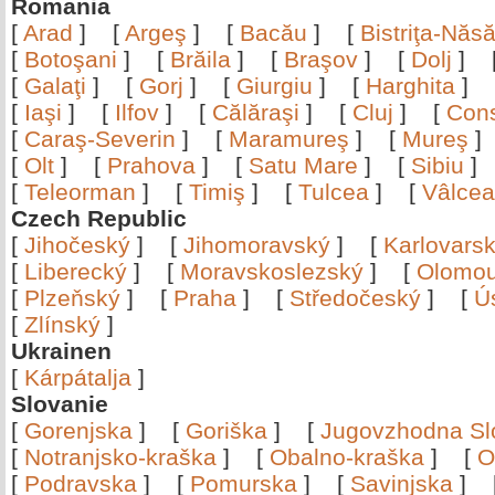
Romania
[
Arad
]
[
Argeş
]
[
Bacău
]
[
Bistriţa-Nă
[
Botoşani
]
[
Brăila
]
[
Braşov
]
[
Dolj
]
[
Galaţi
]
[
Gorj
]
[
Giurgiu
]
[
Harghita
]
[
Iaşi
]
[
Ilfov
]
[
Călăraşi
]
[
Cluj
]
[
Con
[
Caraş-Severin
]
[
Maramureş
]
[
Mureş
[
Olt
]
[
Prahova
]
[
Satu Mare
]
[
Sibiu
[
Teleorman
]
[
Timiş
]
[
Tulcea
]
[
Vâlce
Czech Republic
[
Jihočeský
]
[
Jihomoravský
]
[
Karlovars
[
Liberecký
]
[
Moravskoslezský
]
[
Olomo
[
Plzeňský
]
[
Praha
]
[
Středočeský
]
[
Ú
[
Zlínský
]
Ukrainen
[
Kárpátalja
]
Slovanie
[
Gorenjska
]
[
Goriška
]
[
Jugovzhodna Sl
[
Notranjsko-kraška
]
[
Obalno-kraška
]
[
O
[
Podravska
]
[
Pomurska
]
[
Savinjska
]