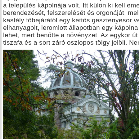
a település kápolnája volt. Itt külön ki kell e
berendezését, felszerelését és orgonáját, mel
kastély főbejárától egy kettős gesztenyesor ve
elhanyagolt, leromlott állapotban egy kápolna
lehet, mert benőtte a növényzet. Az egykor út 
tiszafa és a sort záró oszlopos tölgy jelöli. N