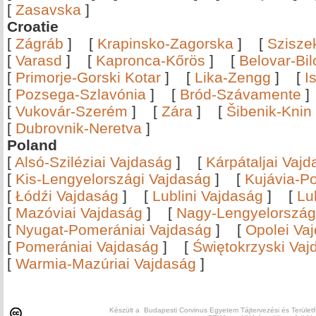
[
Zasavska
]
Croatie
[
Zágráb
]
[
Krapinsko-Zagorska
]
[
Szisze
[
Varasd
]
[
Kapronca-Kőrös
]
[
Belovar-Bi
[
Primorje-Gorski Kotar
]
[
Lika-Zengg
]
[
I
[
Pozsega-Szlavónia
]
[
Bród-Szávamente
[
Vukovár-Szerém
]
[
Zára
]
[
Šibenik-Knin
[
Dubrovnik-Neretva
]
Poland
[
Alsó-Sziléziai Vajdaság
]
[
Kárpátaljai Vaj
[
Kis-Lengyelországi Vajdaság
]
[
Kujávia-P
[
Łódźi Vajdaság
]
[
Lublini Vajdaság
]
[
Lu
[
Mazóviai Vajdaság
]
[
Nagy-Lengyelország
[
Nyugat-Pomerániai Vajdaság
]
[
Opolei Va
[
Pomerániai Vajdaság
]
[
Świętokrzyski Vaj
[
Warmia-Mazúriai Vajdaság
]
Készült a Budapesti Corvinus Egyetem Tájtervezési és Területf