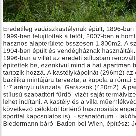
Eredetileg vadászkastélynak épült, 1896-ban cs
1999-ben felújították a tetőt, 2007-ben a homlo
hasznos alapterülete összesen 1.300m2. A sze
1904-ben épült és vendégháznak használták.
1996-ban a villát az eredeti stílusban renová
építettek be, ezenkívül mind a hat apartman
tartozik hozzá. A kastélykápolnát (296m2) az 
bazilika mintájára tervezte, a kupola a római 
1:7 arányú utánzata. Garázsok (420m2). A pa
stílusú szabadtéri fürdő, vizét saját termálviz
lehet indítani. A kastély és a villa műemlékvéd
következő célokból történő hasznosítás engedé
sporttal kapcsolatos is), - szanatórium - lakóh
Biedermann báró, Baden bei Wien, építész: J