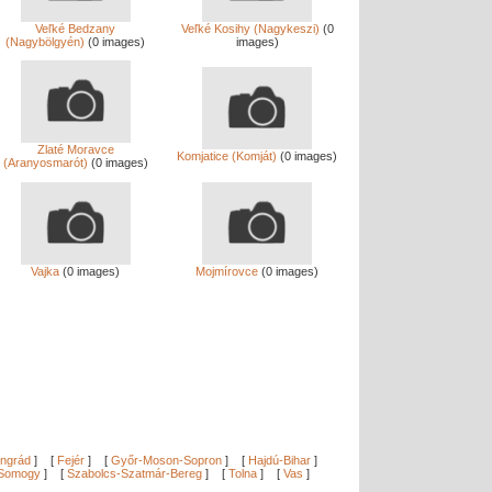
Veľké Bedzany
Veľké Kosihy (Nagykeszi)
(0
(Nagybölgyén)
(0 images)
images)
Zlaté Moravce
Komjatice (Komját)
(0 images)
(Aranyosmarót)
(0 images)
Vajka
(0 images)
Mojmírovce
(0 images)
ngrád
]
[
Fejér
]
[
Győr-Moson-Sopron
]
[
Hajdú-Bihar
]
Somogy
]
[
Szabolcs-Szatmár-Bereg
]
[
Tolna
]
[
Vas
]