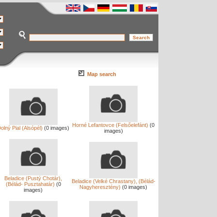
Map search
Horné Lefantovce (Felsőelefánt)
(0
olný Pial (Alsópél)
(0 images)
images)
Beladice (Pustý Chotár),
Beladice (Velké Chrastany), (Bélád-
(Bélád- Pusztahatár)
(0
Nagyheresztény)
(0 images)
images)