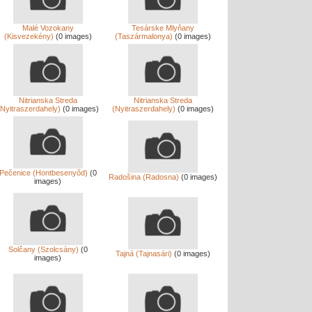
Malé Vozokany
Tesárske Mlyňany
(Kisvezekény)
(0 images)
(Taszármalonya)
(0 images)
Nitrianska Streda
Nitrianska Streda
(Nyitraszerdahely)
(0 images)
(Nyitraszerdahely)
(0 images)
Pečenice (Hontbesenyőd)
(0
Radošina (Radosna)
(0 images)
images)
Solčany (Szolcsány)
(0
Tajná (Tajnasári)
(0 images)
images)