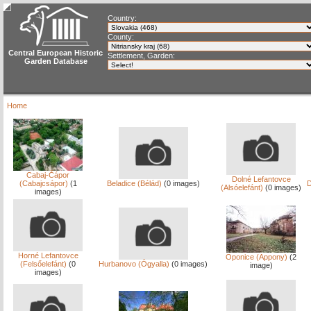
Country:
County:
Central European Historic
Settlement, Garden:
Garden Database
Home
Cabaj-Čápor
Dolné Lefantovce
(Cabajcsápor)
(1
Beladice (Bélád)
(0 images)
D
(Alsóelefánt)
(0 images)
images)
Horné Lefantovce
Oponice (Appony)
(2
(Felsőelefánt)
(0
Hurbanovo (Ógyalla)
(0 images)
image)
images)