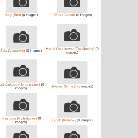
Bory (Bori)
(0 images)
Číčov (Csicsó)
(0 images)
Horné Obdokovce (Felsőbodok)
(0
Šaľa (Vágsellye)
(0 images)
images)
alinčiakovo (Hontvarsány)
(0
Jelenec (Gímes)
(0 images)
images)
Krušovce (Nyitrakoros)
(0
Kynek (Könyök)
(0 images)
images)