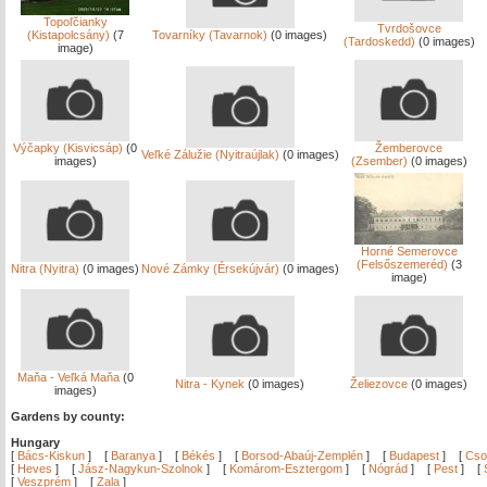
Topoľčianky
Tvrdošovce
(Kistapolcsány)
(7
Tovarníky (Tavarnok)
(0 images)
(Tardoskedd)
(0 images)
image)
Výčapky (Kisvicsáp)
(0
Žemberovce
Veľké Zálužie (Nyitraújlak)
(0 images)
images)
(Zsember)
(0 images)
Horné Semerovce
(Felsőszemeréd)
(3
Nitra (Nyitra)
(0 images)
Nové Zámky (Érsekújvár)
(0 images)
image)
Maňa - Veľká Maňa
(0
Nitra - Kynek
(0 images)
Želiezovce
(0 images)
images)
Gardens by county:
Hungary
[
Bács-Kiskun
]
[
Baranya
]
[
Békés
]
[
Borsod-Abaúj-Zemplén
]
[
Budapest
]
[
Cso
[
Heves
]
[
Jász-Nagykun-Szolnok
]
[
Komárom-Esztergom
]
[
Nógrád
]
[
Pest
]
[
[
Veszprém
]
[
Zala
]