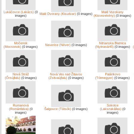
Lukáčovce (Lakács)
(0
Malé Vozokany
Malé Dvorany (Kisudvar)
(0 images)
images)
(Kisvezekény)
(0 images)
Močenok
Nitrianska Blatnica
Neverice (Néver)
(0 images)
(Mocsonok)
(0 images)
(Nyitrasárfő)
(0 images)
Nová Stráž
Nová Ves nad Žitavou
Palárikovo
(Őrsújfalu)
(0 images)
(Zsitvaújfalu)
(0 images)
(Tótmegyer)
(0 images)
Rumanová
Sokolce
(Románfalva)
(0
Šalgovce (Tótsók)
(0 images)
(Lakszakállas)
(0
images)
images)