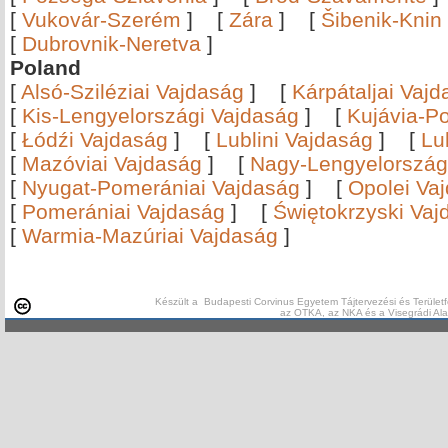
[
Vukovár-Szerém
]
[
Zára
]
[
Šibenik-Knin
[
Dubrovnik-Neretva
]
Poland
[
Alsó-Sziléziai Vajdaság
]
[
Kárpátaljai Vaj
[
Kis-Lengyelországi Vajdaság
]
[
Kujávia-P
[
Łódźi Vajdaság
]
[
Lublini Vajdaság
]
[
Lu
[
Mazóviai Vajdaság
]
[
Nagy-Lengyelország
[
Nyugat-Pomerániai Vajdaság
]
[
Opolei Va
[
Pomerániai Vajdaság
]
[
Świętokrzyski Vaj
[
Warmia-Mazúriai Vajdaság
]
Készült a Budapesti Corvinus Egyetem Tájtervezési és Területf
az OTKA, az NKA és a Visegrádi Al