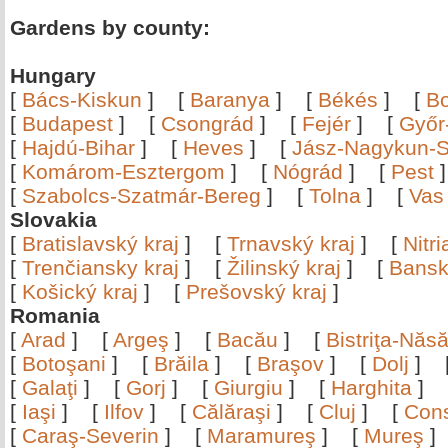
Gardens by county:
Hungary
[
Bács-Kiskun
]
[
Baranya
]
[
Békés
]
[
B
[
Budapest
]
[
Csongrád
]
[
Fejér
]
[
Győr
[
Hajdú-Bihar
]
[
Heves
]
[
Jász-Nagykun-S
[
Komárom-Esztergom
]
[
Nógrád
]
[
Pest
[
Szabolcs-Szatmár-Bereg
]
[
Tolna
]
[
Vas
Slovakia
[
Bratislavský kraj
]
[
Trnavský kraj
]
[
Nitr
[
Trenčiansky kraj
]
[
Žilinský kraj
]
[
Bansk
[
Košický kraj
]
[
Prešovský kraj
]
Romania
[
Arad
]
[
Argeş
]
[
Bacău
]
[
Bistriţa-Nă
[
Botoşani
]
[
Brăila
]
[
Braşov
]
[
Dolj
]
[
Galaţi
]
[
Gorj
]
[
Giurgiu
]
[
Harghita
]
[
Iaşi
]
[
Ilfov
]
[
Călăraşi
]
[
Cluj
]
[
Con
[
Caraş-Severin
]
[
Maramureş
]
[
Mureş