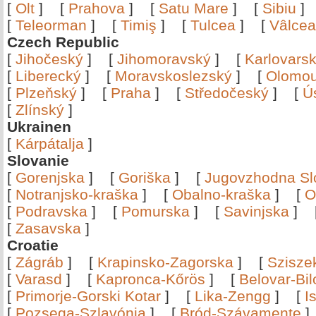
[
Olt
]
[
Prahova
]
[
Satu Mare
]
[
Sibiu
[
Teleorman
]
[
Timiş
]
[
Tulcea
]
[
Vâlce
Czech Republic
[
Jihočeský
]
[
Jihomoravský
]
[
Karlovars
[
Liberecký
]
[
Moravskoslezský
]
[
Olomo
[
Plzeňský
]
[
Praha
]
[
Středočeský
]
[
Ú
[
Zlínský
]
Ukrainen
[
Kárpátalja
]
Slovanie
[
Gorenjska
]
[
Goriška
]
[
Jugovzhodna Sl
[
Notranjsko-kraška
]
[
Obalno-kraška
]
[
O
[
Podravska
]
[
Pomurska
]
[
Savinjska
]
[
Zasavska
]
Croatie
[
Zágráb
]
[
Krapinsko-Zagorska
]
[
Szisze
[
Varasd
]
[
Kapronca-Kőrös
]
[
Belovar-Bi
[
Primorje-Gorski Kotar
]
[
Lika-Zengg
]
[
I
[
Pozsega-Szlavónia
]
[
Bród-Szávamente