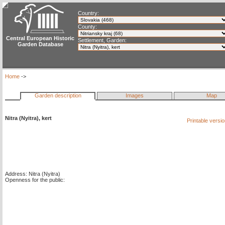
Country:
County:
Central European Historic
Settlement, Garden:
Garden Database
Home
->
Garden description
Images
Map
Nitra (Nyitra), kert
Printable versi
Address: Nitra (Nyitra)
Openness for the public: