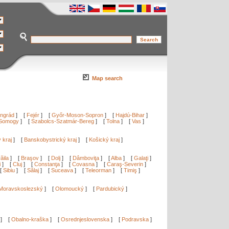
Map search
ngrád
]
[
Fejér
]
[
Győr-Moson-Sopron
]
[
Hajdú-Bihar
]
Somogy
]
[
Szabolcs-Szatmár-Bereg
]
[
Tolna
]
[
Vas
]
ý kraj
]
[
Banskobystrický kraj
]
[
Košický kraj
]
ăila
]
[
Braşov
]
[
Dolj
]
[
Dâmboviţa
]
[
Alba
]
[
Galaţi
]
i
]
[
Cluj
]
[
Constanţa
]
[
Covasna
]
[
Caraş-Severin
]
[
Sibiu
]
[
Sălaj
]
[
Suceava
]
[
Teleorman
]
[
Timiş
]
Moravskoslezský
]
[
Olomoucký
]
[
Pardubický
]
]
[
Obalno-kraška
]
[
Osrednjeslovenska
]
[
Podravska
]