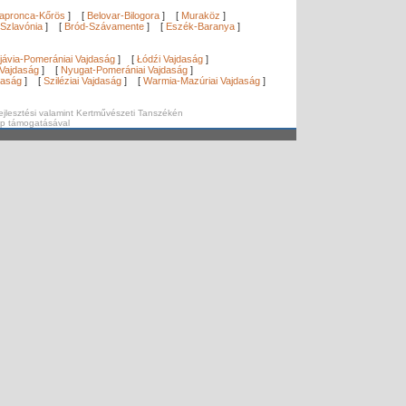
apronca-Kőrös
]
[
Belovar-Bilogora
]
[
Muraköz
]
Szlavónia
]
[
Bród-Szávamente
]
[
Eszék-Baranya
]
]
jávia-Pomerániai Vajdaság
]
[
Łódźi Vajdaság
]
Vajdaság
]
[
Nyugat-Pomerániai Vajdaság
]
daság
]
[
Sziléziai Vajdaság
]
[
Warmia-Mazúriai Vajdaság
]
ejlesztési valamint Kertművészeti Tanszékén
ap támogatásával