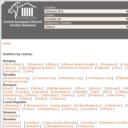
Country:
County:
Central European Historic
Settlement, Garden:
Garden Database
Home
Gardens by county:
Hungary
[
Bács-Kiskun
]
[
Baranya
]
[
Békés
]
[
Borsod-Abaúj-Zemplén
]
[
Budapest
]
[
Cso
[
Heves
]
[
Jász-Nagykun-Szolnok
]
[
Komárom-Esztergom
]
[
Nógrád
]
[
Pest
]
[
[
Veszprém
]
[
Zala
]
Slovakia
[
Bratislavský kraj
]
[
Trnavský kraj
]
[
Nitriansky kraj
]
[
Trenčiansky kraj
]
[
Žilinsk
[
Prešovský kraj
]
Romania
[
Arad
]
[
Argeş
]
[
Bacău
]
[
Bistriţa-Năsăud
]
[
Bihor
]
[
Buzău
]
[
Botoşani
]
[
Br
[
Gorj
]
[
Giurgiu
]
[
Harghita
]
[
Hunedoara
]
[
Ialomiţa
]
[
Iaşi
]
[
Ilfov
]
[
Călăraş
[
Maramureş
]
[
Mureş
]
[
Mehedinţi
]
[
Neamţ
]
[
Olt
]
[
Prahova
]
[
Satu Mare
]
[
Tulcea
]
[
Vâlcea
]
[
Vaslui
]
[
Vrancea
]
Czech Republic
[
Jihočeský
]
[
Jihomoravský
]
[
Karlovarský
]
[
Královéhradecký
]
[
Liberecký
]
[
[
Plzeňský
]
[
Praha
]
[
Středočeský
]
[
Ústecký
]
[
Vysočina
]
[
Zlínský
]
Ukrainen
[
Kárpátalja
]
Slovanie
[
Gorenjska
]
[
Goriška
]
[
Jugovzhodna Slovenija
]
[
Koroška
]
[
Notranjsko-kraška
[
Pomurska
]
[
Savinjska
]
[
Spodnjeposavska
]
[
Zasavska
]