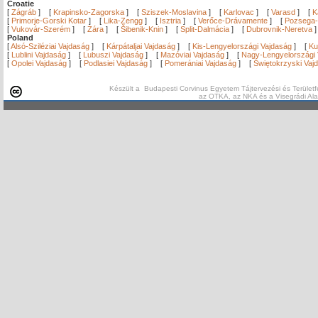
Croatie
[
Zágráb
]
[
Krapinsko-Zagorska
]
[
Sziszek-Moslavina
]
[
Karlovac
]
[
Varasd
]
[
K
[
Primorje-Gorski Kotar
]
[
Lika-Zengg
]
[
Isztria
]
[
Verőce-Drávamente
]
[
Pozsega-
[
Vukovár-Szerém
]
[
Zára
]
[
Šibenik-Knin
]
[
Split-Dalmácia
]
[
Dubrovnik-Neretva
Poland
[
Alsó-Sziléziai Vajdaság
]
[
Kárpátaljai Vajdaság
]
[
Kis-Lengyelországi Vajdaság
]
[
Ku
[
Lublini Vajdaság
]
[
Lubuszi Vajdaság
]
[
Mazóviai Vajdaság
]
[
Nagy-Lengyelországi 
[
Opolei Vajdaság
]
[
Podlasiei Vajdaság
]
[
Pomerániai Vajdaság
]
[
Świętokrzyski Vaj
Készült a Budapesti Corvinus Egyetem Tájtervezési és Területf
az OTKA, az NKA és a Visegrádi Al