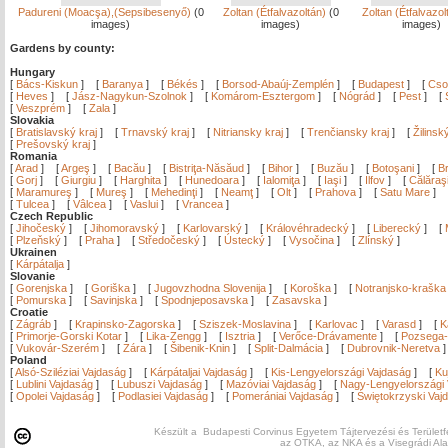
Padureni (Moacşa),(Sepsibesenyő)
(0
Zoltan (Étfalvazoltán)
(0
Zoltan (Étfalvazo
images)
images)
images)
Gardens by county:
Hungary
[
Bács-Kiskun
]
[
Baranya
]
[
Békés
]
[
Borsod-Abaúj-Zemplén
]
[
Budapest
]
[
Cso
[
Heves
]
[
Jász-Nagykun-Szolnok
]
[
Komárom-Esztergom
]
[
Nógrád
]
[
Pest
]
[
[
Veszprém
]
[
Zala
]
Slovakia
[
Bratislavský kraj
]
[
Trnavský kraj
]
[
Nitriansky kraj
]
[
Trenčiansky kraj
]
[
Žilinsk
[
Prešovský kraj
]
Romania
[
Arad
]
[
Argeş
]
[
Bacău
]
[
Bistriţa-Năsăud
]
[
Bihor
]
[
Buzău
]
[
Botoşani
]
[
Br
[
Gorj
]
[
Giurgiu
]
[
Harghita
]
[
Hunedoara
]
[
Ialomiţa
]
[
Iaşi
]
[
Ilfov
]
[
Călăraş
[
Maramureş
]
[
Mureş
]
[
Mehedinţi
]
[
Neamţ
]
[
Olt
]
[
Prahova
]
[
Satu Mare
]
[
Tulcea
]
[
Vâlcea
]
[
Vaslui
]
[
Vrancea
]
Czech Republic
[
Jihočeský
]
[
Jihomoravský
]
[
Karlovarský
]
[
Královéhradecký
]
[
Liberecký
]
[
[
Plzeňský
]
[
Praha
]
[
Středočeský
]
[
Ústecký
]
[
Vysočina
]
[
Zlínský
]
Ukrainen
[
Kárpátalja
]
Slovanie
[
Gorenjska
]
[
Goriška
]
[
Jugovzhodna Slovenija
]
[
Koroška
]
[
Notranjsko-kraška
[
Pomurska
]
[
Savinjska
]
[
Spodnjeposavska
]
[
Zasavska
]
Croatie
[
Zágráb
]
[
Krapinsko-Zagorska
]
[
Sziszek-Moslavina
]
[
Karlovac
]
[
Varasd
]
[
K
[
Primorje-Gorski Kotar
]
[
Lika-Zengg
]
[
Isztria
]
[
Verőce-Drávamente
]
[
Pozsega-
[
Vukovár-Szerém
]
[
Zára
]
[
Šibenik-Knin
]
[
Split-Dalmácia
]
[
Dubrovnik-Neretva
Poland
[
Alsó-Sziléziai Vajdaság
]
[
Kárpátaljai Vajdaság
]
[
Kis-Lengyelországi Vajdaság
]
[
Ku
[
Lublini Vajdaság
]
[
Lubuszi Vajdaság
]
[
Mazóviai Vajdaság
]
[
Nagy-Lengyelországi 
[
Opolei Vajdaság
]
[
Podlasiei Vajdaság
]
[
Pomerániai Vajdaság
]
[
Świętokrzyski Vaj
Készült a Budapesti Corvinus Egyetem Tájtervezési és Területf
az OTKA, az NKA és a Visegrádi Al