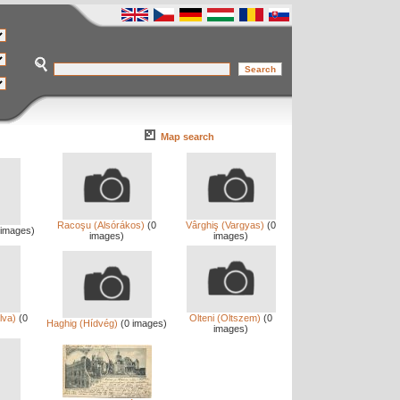
Map search
Racoşu (Alsórákos)
(0
Vârghiş (Vargyas)
(0
 images)
images)
images)
lva)
(0
Olteni (Oltszem)
(0
Haghig (Hídvég)
(0 images)
images)