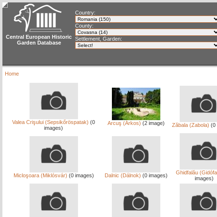
Country:
County:
Central European Historic
Settlement, Garden:
Garden Database
Home
Valea Crişului (Sepsikőröspatak)
(0
Arcuş (Árkos)
(2 image)
Zăbala (Zabola)
(0
images)
Ghidfalău (Gidófa
Micloşoara (Miklósvár)
(0 images)
Dalnic (Dálnok)
(0 images)
images)