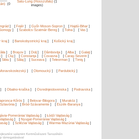
Satu-Lung (Hosszúfalu)
(1
ltán)
(0
images)
ngrád
]
[
Fejér
]
[
Győr-Moson-Sopron
]
[
Hajdú-Bihar
]
Somogy
]
[
Szabolcs-Szatmár-Bereg
]
[
Tolna
]
[
Vas
]
ý kraj
]
[
Banskobystrický kraj
]
[
Košický kraj
]
ăila
]
[
Braşov
]
[
Dolj
]
[
Dâmboviţa
]
[
Alba
]
[
Galaţi
]
i
]
[
Cluj
]
[
Constanţa
]
[
Covasna
]
[
Caraş-Severin
]
[
Sibiu
]
[
Sălaj
]
[
Suceava
]
[
Teleorman
]
[
Timiş
]
Moravskoslezský
]
[
Olomoucký
]
[
Pardubický
]
]
[
Obalno-kraška
]
[
Osrednjeslovenska
]
[
Podravska
]
apronca-Kőrös
]
[
Belovar-Bilogora
]
[
Muraköz
]
Szlavónia
]
[
Bród-Szávamente
]
[
Eszék-Baranya
]
]
jávia-Pomerániai Vajdaság
]
[
Łódźi Vajdaság
]
Vajdaság
]
[
Nyugat-Pomerániai Vajdaság
]
daság
]
[
Sziléziai Vajdaság
]
[
Warmia-Mazúriai Vajdaság
]
ejlesztési valamint Kertművészeti Tanszékén
ap támogatásával