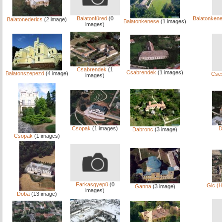
Balatonfüred
(0
Balatonkene
Balatonederics
(2 image)
Balatonkenese
(1 images)
images)
Csabrendek
(1
Csabrendek
(1 images)
Balatonszepezd
(4 image)
Cse
images)
Csopak
(1 images)
D
Dabronc
(3 image)
Csopak
(1 images)
Farkasgyepű
(0
Gic (
Ganna
(3 image)
images)
Doba
(13 image)