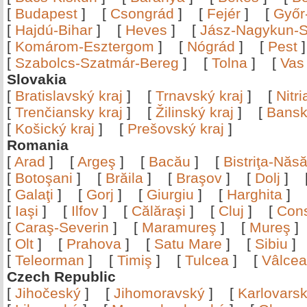
[
Budapest
]
[
Csongrád
]
[
Fejér
]
[
Győr
[
Hajdú-Bihar
]
[
Heves
]
[
Jász-Nagykun-S
[
Komárom-Esztergom
]
[
Nógrád
]
[
Pest
[
Szabolcs-Szatmár-Bereg
]
[
Tolna
]
[
Vas
Slovakia
[
Bratislavský kraj
]
[
Trnavský kraj
]
[
Nitr
[
Trenčiansky kraj
]
[
Žilinský kraj
]
[
Bansk
[
Košický kraj
]
[
Prešovský kraj
]
Romania
[
Arad
]
[
Argeş
]
[
Bacău
]
[
Bistriţa-Nă
[
Botoşani
]
[
Brăila
]
[
Braşov
]
[
Dolj
]
[
Galaţi
]
[
Gorj
]
[
Giurgiu
]
[
Harghita
]
[
Iaşi
]
[
Ilfov
]
[
Călăraşi
]
[
Cluj
]
[
Con
[
Caraş-Severin
]
[
Maramureş
]
[
Mureş
[
Olt
]
[
Prahova
]
[
Satu Mare
]
[
Sibiu
[
Teleorman
]
[
Timiş
]
[
Tulcea
]
[
Vâlce
Czech Republic
[
Jihočeský
]
[
Jihomoravský
]
[
Karlovars