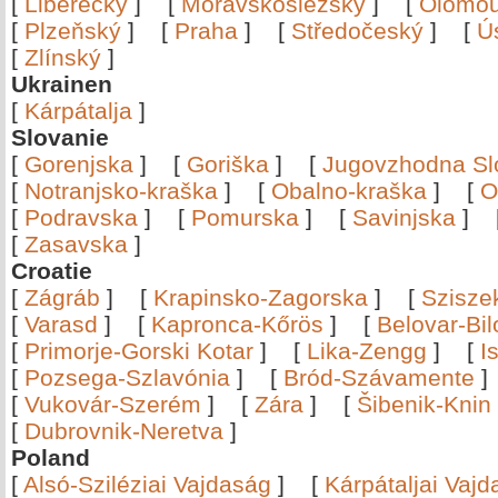
[
Liberecký
]
[
Moravskoslezský
]
[
Olomo
[
Plzeňský
]
[
Praha
]
[
Středočeský
]
[
Ú
[
Zlínský
]
Ukrainen
[
Kárpátalja
]
Slovanie
[
Gorenjska
]
[
Goriška
]
[
Jugovzhodna Sl
[
Notranjsko-kraška
]
[
Obalno-kraška
]
[
O
[
Podravska
]
[
Pomurska
]
[
Savinjska
]
[
Zasavska
]
Croatie
[
Zágráb
]
[
Krapinsko-Zagorska
]
[
Szisze
[
Varasd
]
[
Kapronca-Kőrös
]
[
Belovar-Bi
[
Primorje-Gorski Kotar
]
[
Lika-Zengg
]
[
I
[
Pozsega-Szlavónia
]
[
Bród-Szávamente
[
Vukovár-Szerém
]
[
Zára
]
[
Šibenik-Knin
[
Dubrovnik-Neretva
]
Poland
[
Alsó-Sziléziai Vajdaság
]
[
Kárpátaljai Vaj