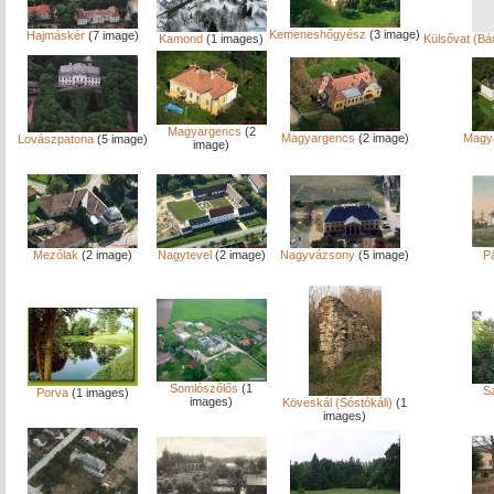
Kemeneshőgyész
(3 image)
Hajmáskér
(7 image)
Kamond
(1 images)
Külsővat (Bá
Magyargencs
(2
Magyargencs
(2 image)
Magy
Lovászpatona
(5 image)
image)
Mezőlak
(2 image)
Nagytevel
(2 image)
Nagyvázsony
(5 image)
P
Somlószőlős
(1
S
Porva
(1 images)
images)
Köveskál (Sóstókáli)
(1
images)