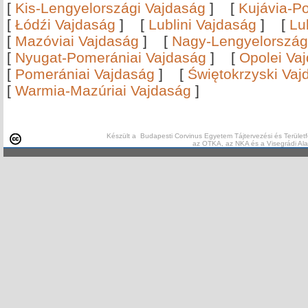
[
Kis-Lengyelországi Vajdaság
]
[
Kujávia-P
[
Łódźi Vajdaság
]
[
Lublini Vajdaság
]
[
Lu
[
Mazóviai Vajdaság
]
[
Nagy-Lengyelország
[
Nyugat-Pomerániai Vajdaság
]
[
Opolei Va
[
Pomerániai Vajdaság
]
[
Świętokrzyski Vaj
[
Warmia-Mazúriai Vajdaság
]
Készült a Budapesti Corvinus Egyetem Tájtervezési és Területf
az OTKA, az NKA és a Visegrádi Al