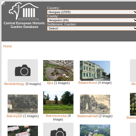
Country:
County:
Central European Historic
Settlement, Garden:
Garden Database
Home
Balatonfüred
(4 image)
Ajka
(1 images)
Ábrahámhegy
(0 images)
Als
Bakonyoszlop
(8
Bakonybél
(1 images)
Balatonalmádi
(2 image)
Balato
image)