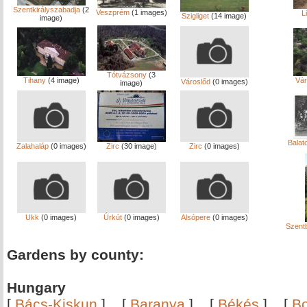
Szentkirályszabadja
(2
Veszprém
(1 images)
L
Szigliget
(14 image)
image)
Tótvázsony
(3
Tihany
(4 image)
Vár
Városlőd
(0 images)
image)
Balat
Zalahaláp
(0 images)
Zirc
(30 image)
Zirc
(0 images)
Ukk
(0 images)
Úrkút
(0 images)
Alsópere
(0 images)
Szentb
Gardens by county:
Hungary
[
Bács-Kiskun
]
[
Baranya
]
[
Békés
]
[
B