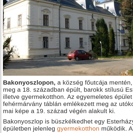
Bakonyoszlopon,
a község főutcája mentén, 
meg a 18. században épült, barokk stílusú Es
illetve gyermekotthon. Az egyemeletes épület f
fehérmárvány táblán emlékezett meg az utókor
mai képe a 19. század végén alakult ki.
Bakonyoszlop is büszkélkedhet egy Esterházy-
épületben jelenleg
gyermekotthon
működik. Az