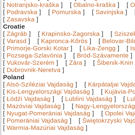
[
Notranjsko-kraška
]
[
Obalno-kraška
]
[
O
[
Podravska
]
[
Pomurska
]
[
Savinjska
]
[
Zasavska
]
Croatie
[
Zágráb
]
[
Krapinsko-Zagorska
]
[
Szisze
[
Varasd
]
[
Kapronca-Kőrös
]
[
Belovar-Bi
[
Primorje-Gorski Kotar
]
[
Lika-Zengg
]
[
I
[
Pozsega-Szlavónia
]
[
Bród-Szávamente
[
Vukovár-Szerém
]
[
Zára
]
[
Šibenik-Knin
[
Dubrovnik-Neretva
]
Poland
[
Alsó-Sziléziai Vajdaság
]
[
Kárpátaljai Vaj
[
Kis-Lengyelországi Vajdaság
]
[
Kujávia-P
[
Łódźi Vajdaság
]
[
Lublini Vajdaság
]
[
Lu
[
Mazóviai Vajdaság
]
[
Nagy-Lengyelország
[
Nyugat-Pomerániai Vajdaság
]
[
Opolei Va
[
Pomerániai Vajdaság
]
[
Świętokrzyski Vaj
[
Warmia-Mazúriai Vajdaság
]