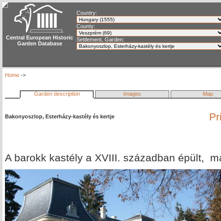
Country:
County:
Central European Historic
Settlement, Garden:
Garden Database
Home
->
Garden description
Images
Map
Pr
Bakonyoszlop, Esterházy-kastély és kertje
A barokk kastély a XVIII. században épült, 