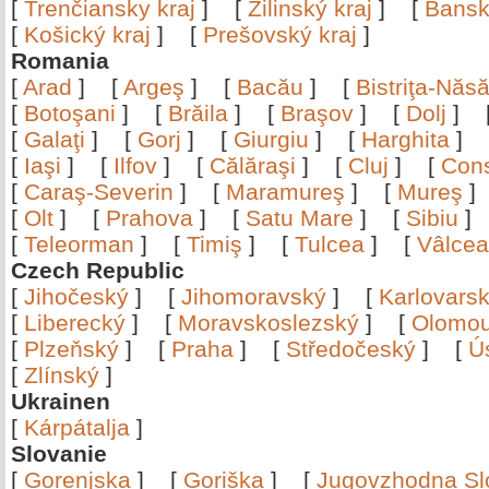
[
Trenčiansky kraj
]
[
Žilinský kraj
]
[
Bansk
[
Košický kraj
]
[
Prešovský kraj
]
Romania
[
Arad
]
[
Argeş
]
[
Bacău
]
[
Bistriţa-Nă
[
Botoşani
]
[
Brăila
]
[
Braşov
]
[
Dolj
]
[
Galaţi
]
[
Gorj
]
[
Giurgiu
]
[
Harghita
]
[
Iaşi
]
[
Ilfov
]
[
Călăraşi
]
[
Cluj
]
[
Con
[
Caraş-Severin
]
[
Maramureş
]
[
Mureş
[
Olt
]
[
Prahova
]
[
Satu Mare
]
[
Sibiu
[
Teleorman
]
[
Timiş
]
[
Tulcea
]
[
Vâlce
Czech Republic
[
Jihočeský
]
[
Jihomoravský
]
[
Karlovars
[
Liberecký
]
[
Moravskoslezský
]
[
Olomo
[
Plzeňský
]
[
Praha
]
[
Středočeský
]
[
Ú
[
Zlínský
]
Ukrainen
[
Kárpátalja
]
Slovanie
[
Gorenjska
]
[
Goriška
]
[
Jugovzhodna Sl