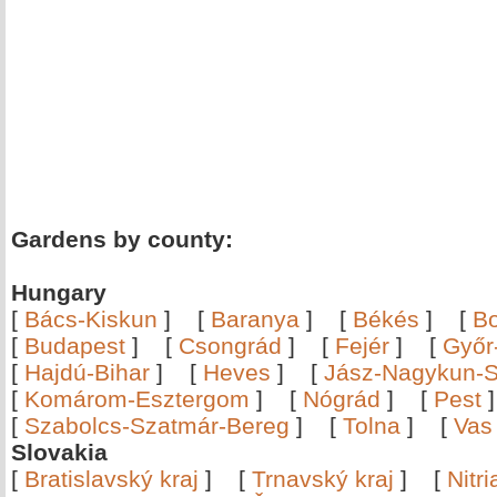
Gardens by county:
Hungary
[
Bács-Kiskun
]
[
Baranya
]
[
Békés
]
[
B
[
Budapest
]
[
Csongrád
]
[
Fejér
]
[
Győr
[
Hajdú-Bihar
]
[
Heves
]
[
Jász-Nagykun-S
[
Komárom-Esztergom
]
[
Nógrád
]
[
Pest
[
Szabolcs-Szatmár-Bereg
]
[
Tolna
]
[
Vas
Slovakia
[
Bratislavský kraj
]
[
Trnavský kraj
]
[
Nitr