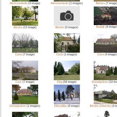
Alsószentiván
(4 image)
Alsószentiván
(1 images)
Baracs
(7 image
Bodajk
(8 image
Bicske
(13 image)
Bicske
(0 images)
Cece
(7 image)
Cece
(1 images)
Cece
(4 image)
Csór
(7 image)
Dég
(58 image)
Dunaújváros
(10 im
Dunaújváros
(1 images)
Előszállás
(8 image)
Bicske (Óbarok)
(4 i