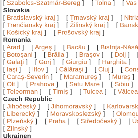
[
Szabolcs-Szatmár-Bereg
]
[
Tolna
]
[
Vas
Slovakia
[
Bratislavský kraj
]
[
Trnavský kraj
]
[
Nitr
[
Trenčiansky kraj
]
[
Žilinský kraj
]
[
Bansk
[
Košický kraj
]
[
Prešovský kraj
]
Romania
[
Arad
]
[
Argeş
]
[
Bacău
]
[
Bistriţa-Nă
[
Botoşani
]
[
Brăila
]
[
Braşov
]
[
Dolj
]
[
Galaţi
]
[
Gorj
]
[
Giurgiu
]
[
Harghita
]
[
Iaşi
]
[
Ilfov
]
[
Călăraşi
]
[
Cluj
]
[
Con
[
Caraş-Severin
]
[
Maramureş
]
[
Mureş
[
Olt
]
[
Prahova
]
[
Satu Mare
]
[
Sibiu
[
Teleorman
]
[
Timiş
]
[
Tulcea
]
[
Vâlce
Czech Republic
[
Jihočeský
]
[
Jihomoravský
]
[
Karlovars
[
Liberecký
]
[
Moravskoslezský
]
[
Olomo
[
Plzeňský
]
[
Praha
]
[
Středočeský
]
[
Ú
[
Zlínský
]
Ukrainen