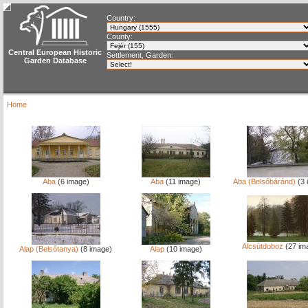
Country:
County:
Central European Historic
Settlement, Garden:
Garden Database
Home
Aba
(6 image)
Aba
(11 image)
Aba (Belsőbáránd)
(3 
Alcsútdoboz
(27 im
Alap (Belsőtanya)
(8 image)
Alap
(10 image)