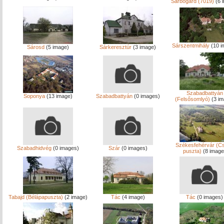
Sárbogárd (7019)
(6 
Sárszentmihály
(10 i
Sárosd
(5 image)
Sárkeresztúr
(3 image)
Szabadbattyán
Soponya
(13 image)
Szabadbattyán
(0 images)
(Felsősomlyó)
(3 im
Székesfehérvár (Cs
Szabadhidvég
(0 images)
Szár
(0 images)
puszta)
(8 image
Tabajd (Bélápapuszta)
(2 image)
Tác
(4 image)
Tác
(0 images)