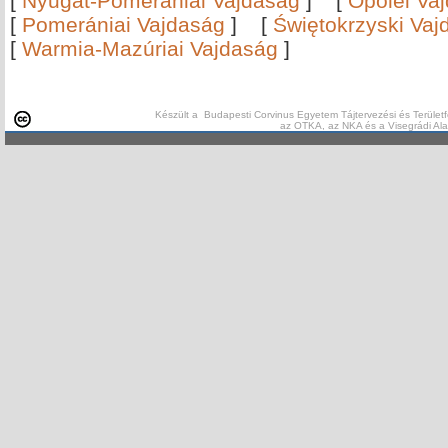
[
Nyugat-Pomerániai Vajdaság
]
[
Opolei Va
[
Pomerániai Vajdaság
]
[
Świętokrzyski Vaj
[
Warmia-Mazúriai Vajdaság
]
Készült a Budapesti Corvinus Egyetem Tájtervezési és Területf
az OTKA, az NKA és a Visegrádi Al