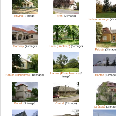
Enying
(2 image)
Ercsi
(2 image)
Fehérvárcsurgó
(25 
Gárdony
(4 image)
Ercsi (Sinatelep)
(5 image)
Felcsút
(3 image
Hantos (Középhantos)
(6
Hantos (Kishantos)
(10 image)
Hantos
(6 image
image)
Bodajk
(2 image)
Csabdi
(2 image)
Csókakő
(3 imag