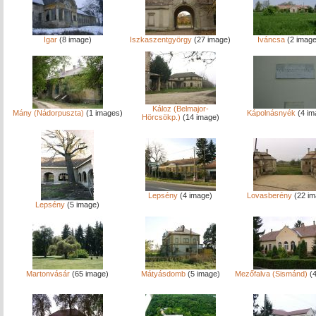
Igar
(8 image)
Iszkaszentgyörgy
(27 image)
Iváncsa
(2 image
Káloz (Belmajor-
Mány (Nádorpuszta)
(1 images)
Kápolnásnyék
(4 im
Hörcsökp.)
(14 image)
Lepsény
(4 image)
Lovasberény
(22 im
Lepsény
(5 image)
Martonvásár
(65 image)
Mátyásdomb
(5 image)
Mezőfalva (Sismánd)
(4