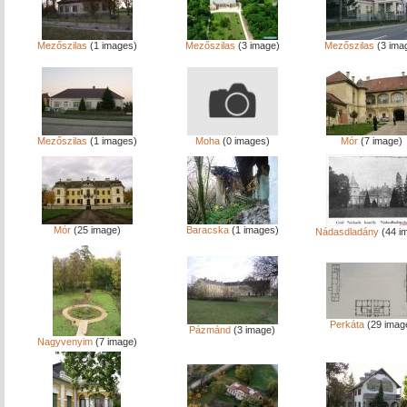
Mezőszilas
(1 images)
Mezőszilas
(3 image)
Mezőszilas
(3 ima
Mezőszilas
(1 images)
Moha
(0 images)
Mór
(7 image)
Mór
(25 image)
Baracska
(1 images)
Nádasdladány
(44 i
Perkáta
(29 imag
Pázmánd
(3 image)
Nagyvenyim
(7 image)