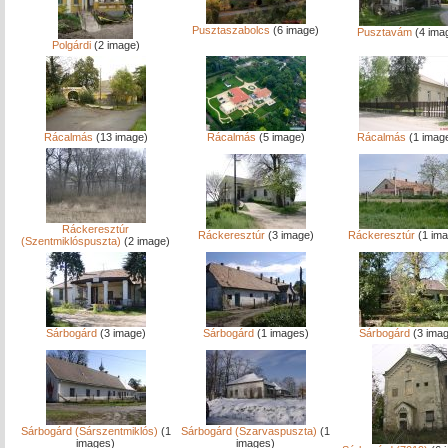
Pusztaszabolcs
(6 image)
Pusztavám
(4 ima
Polgárdi
(2 image)
Rácalmás
(13 image)
Rácalmás
(5 image)
Rácalmás
(1 imag
Ráckeresztúr
Ráckeresztúr
(3 image)
Ráckeresztúr
(1 ima
(Szentmiklóspuszta)
(2 image)
Sárbogárd
(3 image)
Sárbogárd
(1 images)
Sárbogárd
(3 ima
Sárbogárd (Sárszentmiklós)
(1
Sárbogárd (Szarvaspuszta)
(1
images)
images)