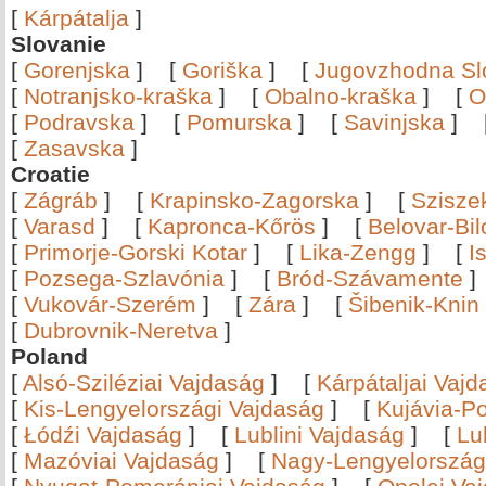
[
Kárpátalja
]
Slovanie
[
Gorenjska
]
[
Goriška
]
[
Jugovzhodna Sl
[
Notranjsko-kraška
]
[
Obalno-kraška
]
[
O
[
Podravska
]
[
Pomurska
]
[
Savinjska
]
[
Zasavska
]
Croatie
[
Zágráb
]
[
Krapinsko-Zagorska
]
[
Szisze
[
Varasd
]
[
Kapronca-Kőrös
]
[
Belovar-Bi
[
Primorje-Gorski Kotar
]
[
Lika-Zengg
]
[
I
[
Pozsega-Szlavónia
]
[
Bród-Szávamente
[
Vukovár-Szerém
]
[
Zára
]
[
Šibenik-Knin
[
Dubrovnik-Neretva
]
Poland
[
Alsó-Sziléziai Vajdaság
]
[
Kárpátaljai Vaj
[
Kis-Lengyelországi Vajdaság
]
[
Kujávia-P
[
Łódźi Vajdaság
]
[
Lublini Vajdaság
]
[
Lu
[
Mazóviai Vajdaság
]
[
Nagy-Lengyelország