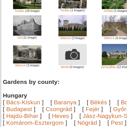
Tordas
(1 images)
Tordas
(18 image)
Úrhida
(1 images
Vál
(11 image)
Velence
(3 image)
Velence
(6 image
Velence
(3 image)
Vereb
(0 images)
Zichyújfalu
(12 ima
Gardens by county:
Hungary
[
Bács-Kiskun
]
[
Baranya
]
[
Békés
]
[
B
[
Budapest
]
[
Csongrád
]
[
Fejér
]
[
Győr
[
Hajdú-Bihar
]
[
Heves
]
[
Jász-Nagykun-S
[
Komárom-Esztergom
]
[
Nógrád
]
[
Pest