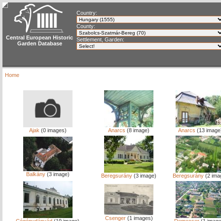
Country:
County:
Central European Historic
Settlement, Garden:
Garden Database
Home
Ajak
(0 images)
Anarcs
(8 image)
Anarcs
(13 image
Balkány
(3 image)
Beregsurány
(3 image)
Beregsurány
(2 ima
Csenger
(1 images)