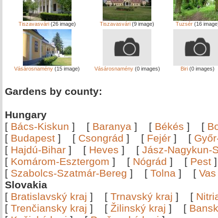
Tiszavasvári
(26 image)
Tiszavasvári
(9 image)
Tuzsér
(16 image
Vásárosnamény
(15 image)
Vásárosnamény
(0 images)
Biri
(0 images)
Gardens by county:
Hungary
[
Bács-Kiskun
]
[
Baranya
]
[
Békés
]
[
B
[
Budapest
]
[
Csongrád
]
[
Fejér
]
[
Győr
[
Hajdú-Bihar
]
[
Heves
]
[
Jász-Nagykun-S
[
Komárom-Esztergom
]
[
Nógrád
]
[
Pest
[
Szabolcs-Szatmár-Bereg
]
[
Tolna
]
[
Vas
Slovakia
[
Bratislavský kraj
]
[
Trnavský kraj
]
[
Nitr
[
Trenčiansky kraj
]
[
Žilinský kraj
]
[
Bansk