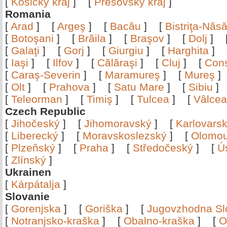
[
Košický kraj
]
[
Prešovský kraj
]
Romania
[
Arad
]
[
Argeş
]
[
Bacău
]
[
Bistriţa-Nă
[
Botoşani
]
[
Brăila
]
[
Braşov
]
[
Dolj
]
[
Galaţi
]
[
Gorj
]
[
Giurgiu
]
[
Harghita
]
[
Iaşi
]
[
Ilfov
]
[
Călăraşi
]
[
Cluj
]
[
Con
[
Caraş-Severin
]
[
Maramureş
]
[
Mureş
[
Olt
]
[
Prahova
]
[
Satu Mare
]
[
Sibiu
[
Teleorman
]
[
Timiş
]
[
Tulcea
]
[
Vâlce
Czech Republic
[
Jihočeský
]
[
Jihomoravský
]
[
Karlovars
[
Liberecký
]
[
Moravskoslezský
]
[
Olomo
[
Plzeňský
]
[
Praha
]
[
Středočeský
]
[
Ú
[
Zlínský
]
Ukrainen
[
Kárpátalja
]
Slovanie
[
Gorenjska
]
[
Goriška
]
[
Jugovzhodna Sl
[
Notranjsko-kraška
]
[
Obalno-kraška
]
[
O