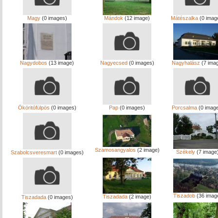
Magy
(0 images)
Mándok
(12 image)
Mátészalka
(0 imag
Nagydobos
(13 image)
Nagyecsed
(0 images)
Nagyhalász
(7 ima
Ököritófülpös
(0 images)
Pap
(0 images)
Porcsalma
(0 imag
Szamosangyalos
(2 image)
Székely
(7 image
Szabolcsveresmart
(0 images)
Tiszadob
(36 imag
Tiszadada
(2 image)
Tiszadada
(0 images)