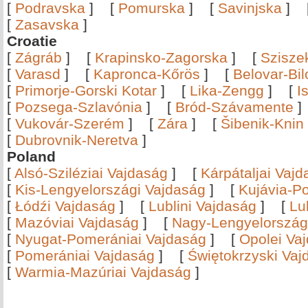
[
Podravska
]
[
Pomurska
]
[
Savinjska
]
[
Zasavska
]
Croatie
[
Zágráb
]
[
Krapinsko-Zagorska
]
[
Szisze
[
Varasd
]
[
Kapronca-Kőrös
]
[
Belovar-Bi
[
Primorje-Gorski Kotar
]
[
Lika-Zengg
]
[
I
[
Pozsega-Szlavónia
]
[
Bród-Szávamente
[
Vukovár-Szerém
]
[
Zára
]
[
Šibenik-Knin
[
Dubrovnik-Neretva
]
Poland
[
Alsó-Sziléziai Vajdaság
]
[
Kárpátaljai Vaj
[
Kis-Lengyelországi Vajdaság
]
[
Kujávia-P
[
Łódźi Vajdaság
]
[
Lublini Vajdaság
]
[
Lu
[
Mazóviai Vajdaság
]
[
Nagy-Lengyelország
[
Nyugat-Pomerániai Vajdaság
]
[
Opolei Va
[
Pomerániai Vajdaság
]
[
Świętokrzyski Vaj
[
Warmia-Mazúriai Vajdaság
]