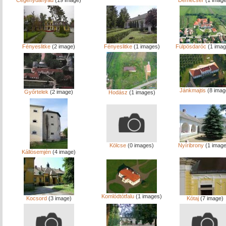
Cégénydányád
(19 image)
Demecser
(1 image
Fényeslitke
(2 image)
Fényeslitke
(1 images)
Fülpösdaróc
(1 imag
Jánkmajtis
(8 imag
Győrtelek
(2 image)
Hodász
(1 images)
Kölcse
(0 images)
Nyíribrony
(1 image
Kállósemjén
(4 image)
Komlódtótfalu
(1 images)
Kocsord
(3 image)
Kótaj
(7 image)