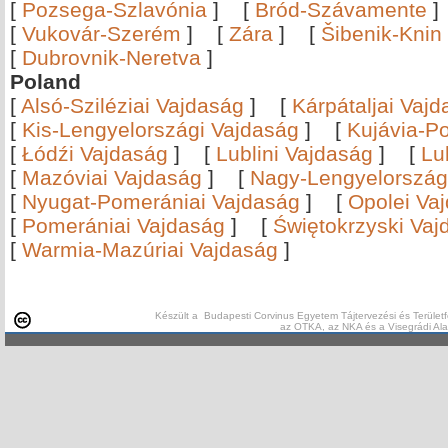
[
Pozsega-Szlavónia
]
[
Bród-Szávamente
[
Vukovár-Szerém
]
[
Zára
]
[
Šibenik-Knin
[
Dubrovnik-Neretva
]
Poland
[
Alsó-Sziléziai Vajdaság
]
[
Kárpátaljai Vaj
[
Kis-Lengyelországi Vajdaság
]
[
Kujávia-P
[
Łódźi Vajdaság
]
[
Lublini Vajdaság
]
[
Lu
[
Mazóviai Vajdaság
]
[
Nagy-Lengyelország
[
Nyugat-Pomerániai Vajdaság
]
[
Opolei Va
[
Pomerániai Vajdaság
]
[
Świętokrzyski Vaj
[
Warmia-Mazúriai Vajdaság
]
Készült a Budapesti Corvinus Egyetem Tájtervezési és Területf
az OTKA, az NKA és a Visegrádi Al