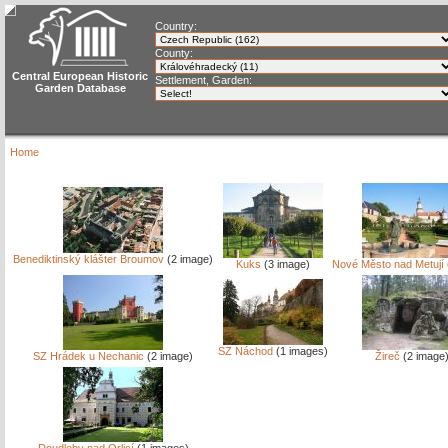
Country:
County:
Central European Historic
Settlement, Garden:
Garden Database
Home
Benediktinský klášter Broumov
(2 image)
Kuks
(3 image)
Nové Město nad Metují
SZ Náchod
(1 images)
SZ Hrádek u Nechanic
(2 image)
Žireč
(2 image