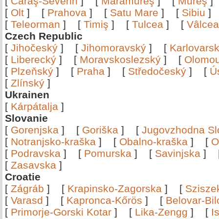
[
Caraş-Severin
]
[
Maramureş
]
[
Mureş
[
Olt
]
[
Prahova
]
[
Satu Mare
]
[
Sibiu
[
Teleorman
]
[
Timiş
]
[
Tulcea
]
[
Vâlce
Czech Republic
[
Jihočeský
]
[
Jihomoravský
]
[
Karlovars
[
Liberecký
]
[
Moravskoslezský
]
[
Olomo
[
Plzeňský
]
[
Praha
]
[
Středočeský
]
[
Ú
[
Zlínský
]
Ukrainen
[
Kárpátalja
]
Slovanie
[
Gorenjska
]
[
Goriška
]
[
Jugovzhodna Sl
[
Notranjsko-kraška
]
[
Obalno-kraška
]
[
O
[
Podravska
]
[
Pomurska
]
[
Savinjska
]
[
Zasavska
]
Croatie
[
Zágráb
]
[
Krapinsko-Zagorska
]
[
Szisze
[
Varasd
]
[
Kapronca-Kőrös
]
[
Belovar-Bi
[
Primorje-Gorski Kotar
]
[
Lika-Zengg
]
[
I