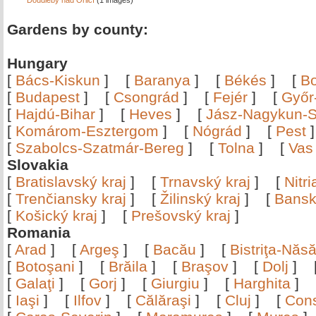
Doudleby nad Orlicí
(1 images)
Gardens by county:
Hungary
[
Bács-Kiskun
]
[
Baranya
]
[
Békés
]
[
B
[
Budapest
]
[
Csongrád
]
[
Fejér
]
[
Győr
[
Hajdú-Bihar
]
[
Heves
]
[
Jász-Nagykun-S
[
Komárom-Esztergom
]
[
Nógrád
]
[
Pest
[
Szabolcs-Szatmár-Bereg
]
[
Tolna
]
[
Vas
Slovakia
[
Bratislavský kraj
]
[
Trnavský kraj
]
[
Nitr
[
Trenčiansky kraj
]
[
Žilinský kraj
]
[
Bansk
[
Košický kraj
]
[
Prešovský kraj
]
Romania
[
Arad
]
[
Argeş
]
[
Bacău
]
[
Bistriţa-Nă
[
Botoşani
]
[
Brăila
]
[
Braşov
]
[
Dolj
]
[
Galaţi
]
[
Gorj
]
[
Giurgiu
]
[
Harghita
]
[
Iaşi
]
[
Ilfov
]
[
Călăraşi
]
[
Cluj
]
[
Con