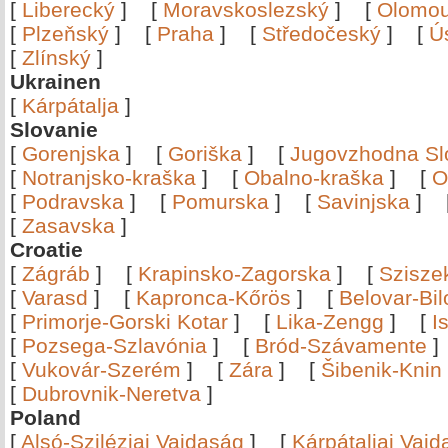
[
Liberecký
]
[
Moravskoslezský
]
[
Olomo
[
Plzeňský
]
[
Praha
]
[
Středočeský
]
[
Ú
[
Zlínský
]
Ukrainen
[
Kárpátalja
]
Slovanie
[
Gorenjska
]
[
Goriška
]
[
Jugovzhodna Sl
[
Notranjsko-kraška
]
[
Obalno-kraška
]
[
O
[
Podravska
]
[
Pomurska
]
[
Savinjska
]
[
Zasavska
]
Croatie
[
Zágráb
]
[
Krapinsko-Zagorska
]
[
Szisze
[
Varasd
]
[
Kapronca-Kőrös
]
[
Belovar-Bi
[
Primorje-Gorski Kotar
]
[
Lika-Zengg
]
[
I
[
Pozsega-Szlavónia
]
[
Bród-Szávamente
[
Vukovár-Szerém
]
[
Zára
]
[
Šibenik-Knin
[
Dubrovnik-Neretva
]
Poland
[
Alsó-Sziléziai Vajdaság
]
[
Kárpátaljai Vaj