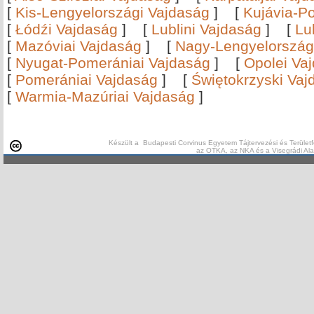
[
Kis-Lengyelországi Vajdaság
]
[
Kujávia-P
[
Łódźi Vajdaság
]
[
Lublini Vajdaság
]
[
Lu
[
Mazóviai Vajdaság
]
[
Nagy-Lengyelország
[
Nyugat-Pomerániai Vajdaság
]
[
Opolei Va
[
Pomerániai Vajdaság
]
[
Świętokrzyski Vaj
[
Warmia-Mazúriai Vajdaság
]
Készült a Budapesti Corvinus Egyetem Tájtervezési és Területf
az OTKA, az NKA és a Visegrádi Al