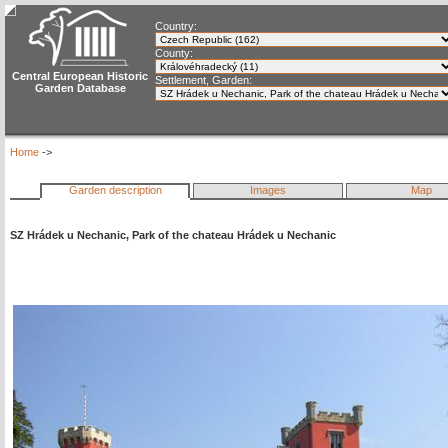
Country:
County:
Central European Historic
Settlement, Garden:
Garden Database
Home
->
Garden description
Images
Map
SZ Hrádek u Nechanic, Park of the chateau Hrádek u Nechanic