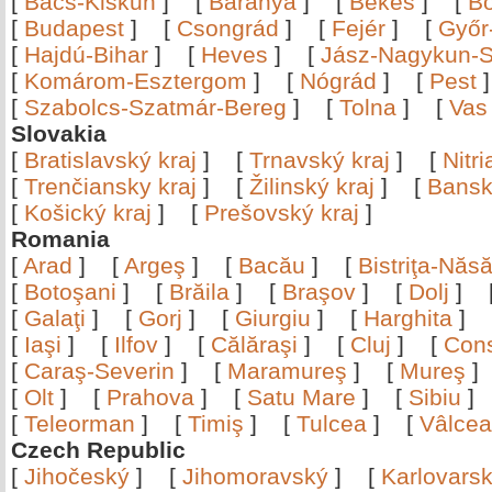
[
Bács-Kiskun
]
[
Baranya
]
[
Békés
]
[
B
[
Budapest
]
[
Csongrád
]
[
Fejér
]
[
Győr
[
Hajdú-Bihar
]
[
Heves
]
[
Jász-Nagykun-S
[
Komárom-Esztergom
]
[
Nógrád
]
[
Pest
[
Szabolcs-Szatmár-Bereg
]
[
Tolna
]
[
Vas
Slovakia
[
Bratislavský kraj
]
[
Trnavský kraj
]
[
Nitr
[
Trenčiansky kraj
]
[
Žilinský kraj
]
[
Bansk
[
Košický kraj
]
[
Prešovský kraj
]
Romania
[
Arad
]
[
Argeş
]
[
Bacău
]
[
Bistriţa-Nă
[
Botoşani
]
[
Brăila
]
[
Braşov
]
[
Dolj
]
[
Galaţi
]
[
Gorj
]
[
Giurgiu
]
[
Harghita
]
[
Iaşi
]
[
Ilfov
]
[
Călăraşi
]
[
Cluj
]
[
Con
[
Caraş-Severin
]
[
Maramureş
]
[
Mureş
[
Olt
]
[
Prahova
]
[
Satu Mare
]
[
Sibiu
[
Teleorman
]
[
Timiş
]
[
Tulcea
]
[
Vâlce
Czech Republic
[
Jihočeský
]
[
Jihomoravský
]
[
Karlovars