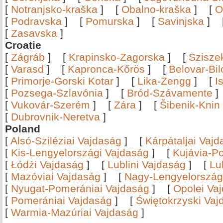
[
Notranjsko-kraška
]
[
Obalno-kraška
]
[
O
[
Podravska
]
[
Pomurska
]
[
Savinjska
]
[
Zasavska
]
Croatie
[
Zágráb
]
[
Krapinsko-Zagorska
]
[
Szisze
[
Varasd
]
[
Kapronca-Kőrös
]
[
Belovar-Bi
[
Primorje-Gorski Kotar
]
[
Lika-Zengg
]
[
I
[
Pozsega-Szlavónia
]
[
Bród-Szávamente
[
Vukovár-Szerém
]
[
Zára
]
[
Šibenik-Knin
[
Dubrovnik-Neretva
]
Poland
[
Alsó-Sziléziai Vajdaság
]
[
Kárpátaljai Vaj
[
Kis-Lengyelországi Vajdaság
]
[
Kujávia-P
[
Łódźi Vajdaság
]
[
Lublini Vajdaság
]
[
Lu
[
Mazóviai Vajdaság
]
[
Nagy-Lengyelország
[
Nyugat-Pomerániai Vajdaság
]
[
Opolei Va
[
Pomerániai Vajdaság
]
[
Świętokrzyski Vaj
[
Warmia-Mazúriai Vajdaság
]