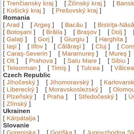
[
Trenčiansky kraj
]
[
Žilinský kraj
]
[
Bansk
[
Košický kraj
]
[
Prešovský kraj
]
Romania
[
Arad
]
[
Argeş
]
[
Bacău
]
[
Bistriţa-Nă
[
Botoşani
]
[
Brăila
]
[
Braşov
]
[
Dolj
]
[
Galaţi
]
[
Gorj
]
[
Giurgiu
]
[
Harghita
]
[
Iaşi
]
[
Ilfov
]
[
Călăraşi
]
[
Cluj
]
[
Con
[
Caraş-Severin
]
[
Maramureş
]
[
Mureş
[
Olt
]
[
Prahova
]
[
Satu Mare
]
[
Sibiu
[
Teleorman
]
[
Timiş
]
[
Tulcea
]
[
Vâlce
Czech Republic
[
Jihočeský
]
[
Jihomoravský
]
[
Karlovars
[
Liberecký
]
[
Moravskoslezský
]
[
Olomo
[
Plzeňský
]
[
Praha
]
[
Středočeský
]
[
Ú
[
Zlínský
]
Ukrainen
[
Kárpátalja
]
Slovanie
[
Gorenjska
]
[
Goriška
]
[
Jugovzhodna Sl