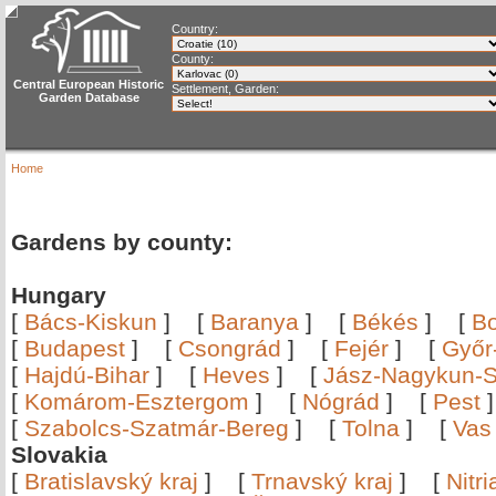
Country:
County:
Central European Historic
Settlement, Garden:
Garden Database
Home
Gardens by county:
Hungary
[
Bács-Kiskun
]
[
Baranya
]
[
Békés
]
[
B
[
Budapest
]
[
Csongrád
]
[
Fejér
]
[
Győr
[
Hajdú-Bihar
]
[
Heves
]
[
Jász-Nagykun-S
[
Komárom-Esztergom
]
[
Nógrád
]
[
Pest
[
Szabolcs-Szatmár-Bereg
]
[
Tolna
]
[
Vas
Slovakia
[
Bratislavský kraj
]
[
Trnavský kraj
]
[
Nitr