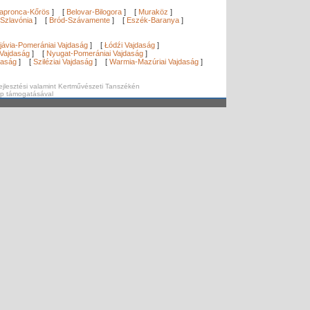
apronca-Kőrös
]
[
Belovar-Bilogora
]
[
Muraköz
]
Szlavónia
]
[
Bród-Szávamente
]
[
Eszék-Baranya
]
]
jávia-Pomerániai Vajdaság
]
[
Łódźi Vajdaság
]
Vajdaság
]
[
Nyugat-Pomerániai Vajdaság
]
daság
]
[
Sziléziai Vajdaság
]
[
Warmia-Mazúriai Vajdaság
]
ejlesztési valamint Kertművészeti Tanszékén
ap támogatásával