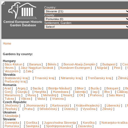
Country:
County:
Central European Historic
Settlement, Garden:
Garden Database
Home
Gardens by county:
Hungary
[
Bács-Kiskun
]
[
Baranya
]
[
Békés
]
[
Borsod-Abaúj-Zemplén
]
[
Budapest
]
[
Cso
[
Heves
]
[
Jász-Nagykun-Szolnok
]
[
Komárom-Esztergom
]
[
Nógrád
]
[
Pest
]
[
[
Veszprém
]
[
Zala
]
Slovakia
[
Bratislavský kraj
]
[
Trnavský kraj
]
[
Nitriansky kraj
]
[
Trenčiansky kraj
]
[
Žilinsk
[
Prešovský kraj
]
Romania
[
Arad
]
[
Argeş
]
[
Bacău
]
[
Bistriţa-Năsăud
]
[
Bihor
]
[
Buzău
]
[
Botoşani
]
[
Br
[
Gorj
]
[
Giurgiu
]
[
Harghita
]
[
Hunedoara
]
[
Ialomiţa
]
[
Iaşi
]
[
Ilfov
]
[
Călăraş
[
Maramureş
]
[
Mureş
]
[
Mehedinţi
]
[
Neamţ
]
[
Olt
]
[
Prahova
]
[
Satu Mare
]
[
Tulcea
]
[
Vâlcea
]
[
Vaslui
]
[
Vrancea
]
Czech Republic
[
Jihočeský
]
[
Jihomoravský
]
[
Karlovarský
]
[
Královéhradecký
]
[
Liberecký
]
[
[
Plzeňský
]
[
Praha
]
[
Středočeský
]
[
Ústecký
]
[
Vysočina
]
[
Zlínský
]
Ukrainen
[
Kárpátalja
]
Slovanie
[
Gorenjska
]
[
Goriška
]
[
Jugovzhodna Slovenija
]
[
Koroška
]
[
Notranjsko-kraška
[
Pomurska
]
[
Savinjska
]
[
Spodnjeposavska
]
[
Zasavska
]