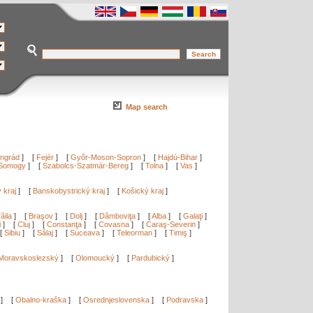
Map search
ngrád
]
[
Fejér
]
[
Győr-Moson-Sopron
]
[
Hajdú-Bihar
]
Somogy
]
[
Szabolcs-Szatmár-Bereg
]
[
Tolna
]
[
Vas
]
ý kraj
]
[
Banskobystrický kraj
]
[
Košický kraj
]
ăila
]
[
Braşov
]
[
Dolj
]
[
Dâmboviţa
]
[
Alba
]
[
Galaţi
]
i
]
[
Cluj
]
[
Constanţa
]
[
Covasna
]
[
Caraş-Severin
]
[
Sibiu
]
[
Sălaj
]
[
Suceava
]
[
Teleorman
]
[
Timiş
]
Moravskoslezský
]
[
Olomoucký
]
[
Pardubický
]
]
[
Obalno-kraška
]
[
Osrednjeslovenska
]
[
Podravska
]