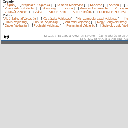
Croatie
[
Zágráb
]
[
Krapinsko-Zagorska
]
[
Sziszek-Moslavina
]
[
Karlovac
]
[
Varasd
]
[
K
[
Primorje-Gorski Kotar
]
[
Lika-Zengg
]
[
Isztria
]
[
Verőce-Drávamente
]
[
Pozsega-
[
Vukovár-Szerém
]
[
Zára
]
[
Šibenik-Knin
]
[
Split-Dalmácia
]
[
Dubrovnik-Neretva
Poland
[
Alsó-Sziléziai Vajdaság
]
[
Kárpátaljai Vajdaság
]
[
Kis-Lengyelországi Vajdaság
]
[
Ku
[
Lublini Vajdaság
]
[
Lubuszi Vajdaság
]
[
Mazóviai Vajdaság
]
[
Nagy-Lengyelországi 
[
Opolei Vajdaság
]
[
Podlasiei Vajdaság
]
[
Pomerániai Vajdaság
]
[
Świętokrzyski Vaj
Készült a Budapesti Corvinus Egyetem Tájtervezési és Területf
az OTKA, az NKA és a Visegrádi Al