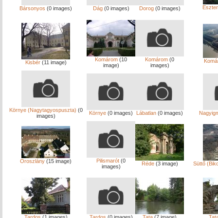
Eszte
Bársonyos
(0 images)
Dág
(0 images)
Dorog
(0 images)
Komárom
(10
Komárom
(0
Komá
Kisbér
(11 image)
image)
images)
Környe (Nagytagyospuszta)
(0
Környe
(0 images)
Lábatlan
(0 images)
Nagyig
images)
Pilismarót
(0
Oroszlány
(15 image)
Réde
(3 image)
Süttő (Bik
images)
Tardos
(1 images)
Tardos
(0 images)
Tata
(7 image)
Tat