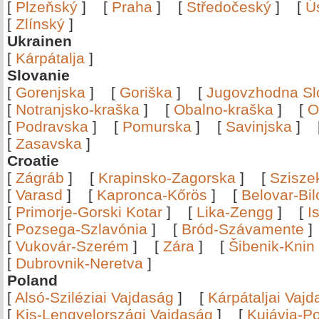
[
Plzeňský
]
[
Praha
]
[
Středočeský
]
[
Ú
[
Zlínský
]
Ukrainen
[
Kárpátalja
]
Slovanie
[
Gorenjska
]
[
Goriška
]
[
Jugovzhodna Sl
[
Notranjsko-kraška
]
[
Obalno-kraška
]
[
O
[
Podravska
]
[
Pomurska
]
[
Savinjska
]
[
Zasavska
]
Croatie
[
Zágráb
]
[
Krapinsko-Zagorska
]
[
Szisze
[
Varasd
]
[
Kapronca-Kőrös
]
[
Belovar-Bi
[
Primorje-Gorski Kotar
]
[
Lika-Zengg
]
[
I
[
Pozsega-Szlavónia
]
[
Bród-Szávamente
[
Vukovár-Szerém
]
[
Zára
]
[
Šibenik-Knin
[
Dubrovnik-Neretva
]
Poland
[
Alsó-Sziléziai Vajdaság
]
[
Kárpátaljai Vaj
[
Kis-Lengyelországi Vajdaság
]
[
Kujávia-P