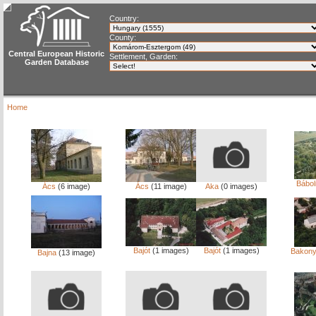
Country:
County:
Central European Historic
Settlement, Garden:
Garden Database
Home
Bábol
Ács
(6 image)
Ács
(11 image)
Aka
(0 images)
Bajót
(1 images)
Bajót
(1 images)
Bakon
Bajna
(13 image)