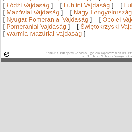
[
Łódźi Vajdaság
]
[
Lublini Vajdaság
]
[
Lu
[
Mazóviai Vajdaság
]
[
Nagy-Lengyelország
[
Nyugat-Pomerániai Vajdaság
]
[
Opolei Va
[
Pomerániai Vajdaság
]
[
Świętokrzyski Vaj
[
Warmia-Mazúriai Vajdaság
]
Készült a Budapesti Corvinus Egyetem Tájtervezési és Területf
az OTKA, az NKA és a Visegrádi Al