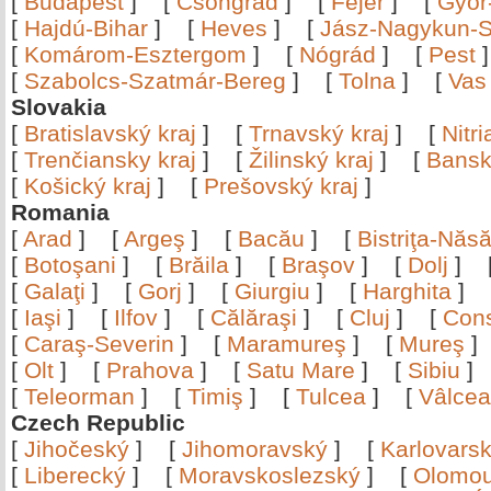
[
Budapest
]
[
Csongrád
]
[
Fejér
]
[
Győr
[
Hajdú-Bihar
]
[
Heves
]
[
Jász-Nagykun-S
[
Komárom-Esztergom
]
[
Nógrád
]
[
Pest
[
Szabolcs-Szatmár-Bereg
]
[
Tolna
]
[
Vas
Slovakia
[
Bratislavský kraj
]
[
Trnavský kraj
]
[
Nitr
[
Trenčiansky kraj
]
[
Žilinský kraj
]
[
Bansk
[
Košický kraj
]
[
Prešovský kraj
]
Romania
[
Arad
]
[
Argeş
]
[
Bacău
]
[
Bistriţa-Nă
[
Botoşani
]
[
Brăila
]
[
Braşov
]
[
Dolj
]
[
Galaţi
]
[
Gorj
]
[
Giurgiu
]
[
Harghita
]
[
Iaşi
]
[
Ilfov
]
[
Călăraşi
]
[
Cluj
]
[
Con
[
Caraş-Severin
]
[
Maramureş
]
[
Mureş
[
Olt
]
[
Prahova
]
[
Satu Mare
]
[
Sibiu
[
Teleorman
]
[
Timiş
]
[
Tulcea
]
[
Vâlce
Czech Republic
[
Jihočeský
]
[
Jihomoravský
]
[
Karlovars
[
Liberecký
]
[
Moravskoslezský
]
[
Olomo