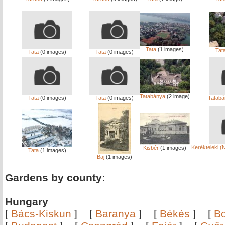
Tata
(1 images)
Tat
Tata
(0 images)
Tata
(0 images)
Tatabánya
(2 image)
Tata
(0 images)
Tata
(0 images)
Tatabá
Kerékteleki 
Kisbér
(1 images)
Tata
(1 images)
Baj
(1 images)
Gardens by county:
Hungary
[
Bács-Kiskun
]
[
Baranya
]
[
Békés
]
[
B