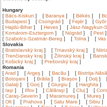
Hungary
[
Bács-Kiskun
]
[
Baranya
]
[
Békés
]
[
B
[
Budapest
]
[
Csongrád
]
[
Fejér
]
[
Győr
[
Hajdú-Bihar
]
[
Heves
]
[
Jász-Nagykun-S
[
Komárom-Esztergom
]
[
Nógrád
]
[
Pest
[
Szabolcs-Szatmár-Bereg
]
[
Tolna
]
[
Vas
Slovakia
[
Bratislavský kraj
]
[
Trnavský kraj
]
[
Nitr
[
Trenčiansky kraj
]
[
Žilinský kraj
]
[
Bansk
[
Košický kraj
]
[
Prešovský kraj
]
Romania
[
Arad
]
[
Argeş
]
[
Bacău
]
[
Bistriţa-Nă
[
Botoşani
]
[
Brăila
]
[
Braşov
]
[
Dolj
]
[
Galaţi
]
[
Gorj
]
[
Giurgiu
]
[
Harghita
]
[
Iaşi
]
[
Ilfov
]
[
Călăraşi
]
[
Cluj
]
[
Con
[
Caraş-Severin
]
[
Maramureş
]
[
Mureş
[
Olt
]
[
Prahova
]
[
Satu Mare
]
[
Sibiu