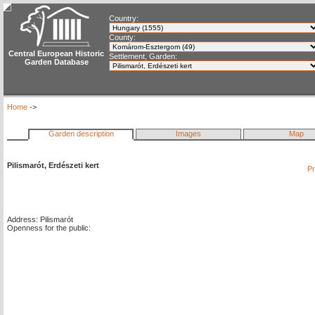
Country:
County:
Central European Historic
Settlement, Garden:
Garden Database
Home
->
Garden description
Images
Map
Pilismarót, Erdészeti kert
Pr
Address: Pilismarót
Openness for the public: