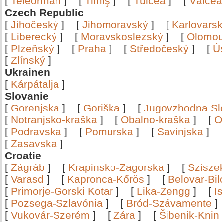
[
Teleorman
]
[
Timiş
]
[
Tulcea
]
[
Vâlce
Czech Republic
[
Jihočeský
]
[
Jihomoravský
]
[
Karlovars
[
Liberecký
]
[
Moravskoslezský
]
[
Olomo
[
Plzeňský
]
[
Praha
]
[
Středočeský
]
[
Ú
[
Zlínský
]
Ukrainen
[
Kárpátalja
]
Slovanie
[
Gorenjska
]
[
Goriška
]
[
Jugovzhodna Sl
[
Notranjsko-kraška
]
[
Obalno-kraška
]
[
O
[
Podravska
]
[
Pomurska
]
[
Savinjska
]
[
Zasavska
]
Croatie
[
Zágráb
]
[
Krapinsko-Zagorska
]
[
Szisze
[
Varasd
]
[
Kapronca-Kőrös
]
[
Belovar-Bi
[
Primorje-Gorski Kotar
]
[
Lika-Zengg
]
[
I
[
Pozsega-Szlavónia
]
[
Bród-Szávamente
[
Vukovár-Szerém
]
[
Zára
]
[
Šibenik-Knin