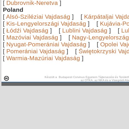
[
Dubrovnik-Neretva
]
Poland
[
Alsó-Sziléziai Vajdaság
]
[
Kárpátaljai Vaj
[
Kis-Lengyelországi Vajdaság
]
[
Kujávia-P
[
Łódźi Vajdaság
]
[
Lublini Vajdaság
]
[
Lu
[
Mazóviai Vajdaság
]
[
Nagy-Lengyelország
[
Nyugat-Pomerániai Vajdaság
]
[
Opolei Va
[
Pomerániai Vajdaság
]
[
Świętokrzyski Vaj
[
Warmia-Mazúriai Vajdaság
]
Készült a Budapesti Corvinus Egyetem Tájtervezési és Területf
az OTKA, az NKA és a Visegrádi Al