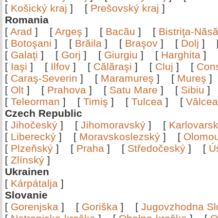
[
Košický kraj
]
[
Prešovský kraj
]
Romania
[
Arad
]
[
Argeş
]
[
Bacău
]
[
Bistriţa-Nă
[
Botoşani
]
[
Brăila
]
[
Braşov
]
[
Dolj
]
[
Galaţi
]
[
Gorj
]
[
Giurgiu
]
[
Harghita
]
[
Iaşi
]
[
Ilfov
]
[
Călăraşi
]
[
Cluj
]
[
Con
[
Caraş-Severin
]
[
Maramureş
]
[
Mureş
[
Olt
]
[
Prahova
]
[
Satu Mare
]
[
Sibiu
[
Teleorman
]
[
Timiş
]
[
Tulcea
]
[
Vâlce
Czech Republic
[
Jihočeský
]
[
Jihomoravský
]
[
Karlovars
[
Liberecký
]
[
Moravskoslezský
]
[
Olomo
[
Plzeňský
]
[
Praha
]
[
Středočeský
]
[
Ú
[
Zlínský
]
Ukrainen
[
Kárpátalja
]
Slovanie
[
Gorenjska
]
[
Goriška
]
[
Jugovzhodna Sl