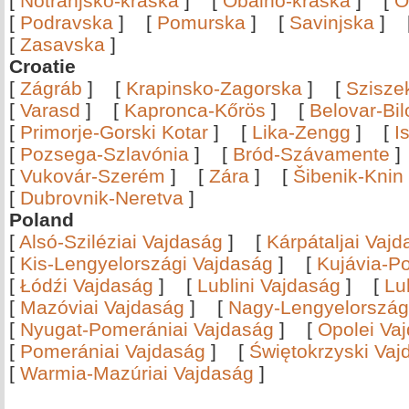
[
Notranjsko-kraška
]
[
Obalno-kraška
]
[
O
[
Podravska
]
[
Pomurska
]
[
Savinjska
]
[
Zasavska
]
Croatie
[
Zágráb
]
[
Krapinsko-Zagorska
]
[
Szisze
[
Varasd
]
[
Kapronca-Kőrös
]
[
Belovar-Bi
[
Primorje-Gorski Kotar
]
[
Lika-Zengg
]
[
I
[
Pozsega-Szlavónia
]
[
Bród-Szávamente
[
Vukovár-Szerém
]
[
Zára
]
[
Šibenik-Knin
[
Dubrovnik-Neretva
]
Poland
[
Alsó-Sziléziai Vajdaság
]
[
Kárpátaljai Vaj
[
Kis-Lengyelországi Vajdaság
]
[
Kujávia-P
[
Łódźi Vajdaság
]
[
Lublini Vajdaság
]
[
Lu
[
Mazóviai Vajdaság
]
[
Nagy-Lengyelország
[
Nyugat-Pomerániai Vajdaság
]
[
Opolei Va
[
Pomerániai Vajdaság
]
[
Świętokrzyski Vaj
[
Warmia-Mazúriai Vajdaság
]