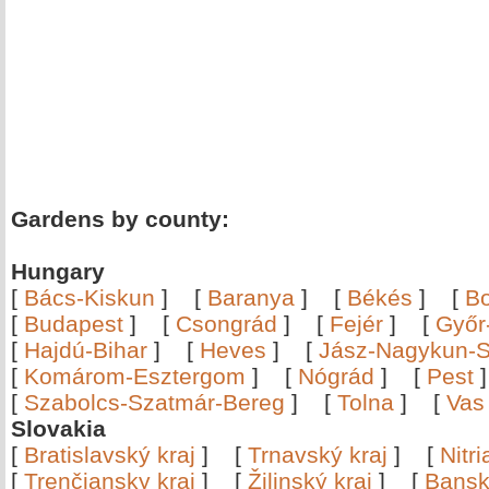
Gardens by county:
Hungary
[
Bács-Kiskun
]
[
Baranya
]
[
Békés
]
[
B
[
Budapest
]
[
Csongrád
]
[
Fejér
]
[
Győr
[
Hajdú-Bihar
]
[
Heves
]
[
Jász-Nagykun-S
[
Komárom-Esztergom
]
[
Nógrád
]
[
Pest
[
Szabolcs-Szatmár-Bereg
]
[
Tolna
]
[
Vas
Slovakia
[
Bratislavský kraj
]
[
Trnavský kraj
]
[
Nitr
[
Trenčiansky kraj
]
[
Žilinský kraj
]
[
Bansk