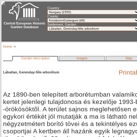
Country:
County:
Central European Historic
Settlement, Garden:
Garden Database
Home
->
Garden description
Images
Map
Printa
Lábatlan, Gerenday-féle arborétum
Az 1890-ben telepített arborétumban valamiko
kertet jelenlegi tulajdonosa és kezelője 199
-örökösöktől. A terület sajnos meglehetősen 
egykori értékét jól mutatják a ma is látható
négyzetmétert borító tövei és a tekintélyes ez
csoportjai A kertben áll hazánk egyik legnag