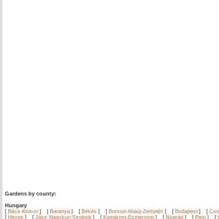
Gardens by county:
Hungary
[
Bács-Kiskun
]
[
Baranya
]
[
Békés
]
[
Borsod-Abaúj-Zemplén
]
[
Budapest
]
[
Cso
[
Heves
]
[
Jász-Nagykun-Szolnok
]
[
Komárom-Esztergom
]
[
Nógrád
]
[
Pest
]
[