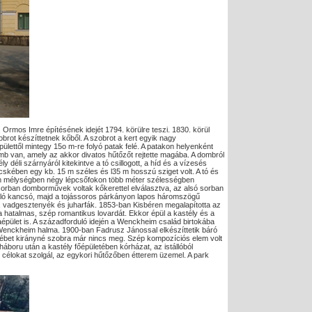
Ormos Imre építésének idejét 1794. körülre teszi. 1830. körül
rot készíttetnek kőből. A szobrot a kert egyik nagy
épülettől mintegy 15o m-re folyó patak felé. A patakon helyenként
mb van, amely az akkor divatos hűtőzőt rejtette magába. A dombról
y déli szárnyáról kitekintve a tó csillogott, a híd és a vízesés
ücskében egy kb. 15 m széles és l35 m hosszú sziget volt. A tó és
gy 4 m mélységben négy lépcsőfokon több méter szélességben
t sorban domborművek voltak kőkerettel elválasztva, az alsó sorban
izáló kancsó, majd a tojássoros párkányon lapos háromszögű
k, vadgesztenyék és juharfák. 1853-ban Kisbéren megalapította az
 hatalmas, szép romantikus lovardát. Ekkor épül a kastély és a
aépület is. A századforduló idején a Wenckheim család birtokába
 Wenckheim halma. 1900-ban Fadrusz Jánossal elkészíttetik báró
ébet kirányné szobra már nincs meg. Szép kompozíciós elem volt
 háboru után a kastély főépületében kórházat, az istállóból
ti célokat szolgál, az egykori hűtőzőben étterem üzemel. A park