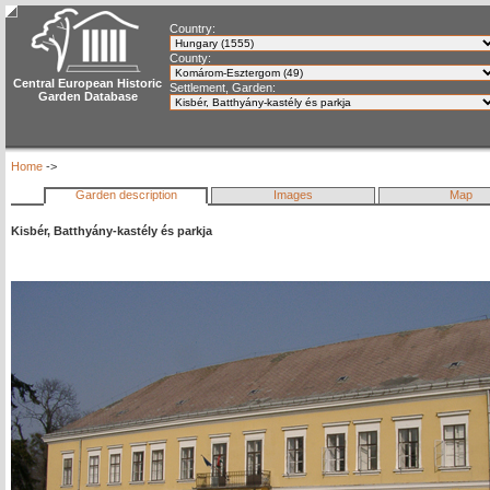
Country:
County:
Central European Historic
Settlement, Garden:
Garden Database
Home
->
Garden description
Images
Map
Kisbér, Batthyány-kastély és parkja