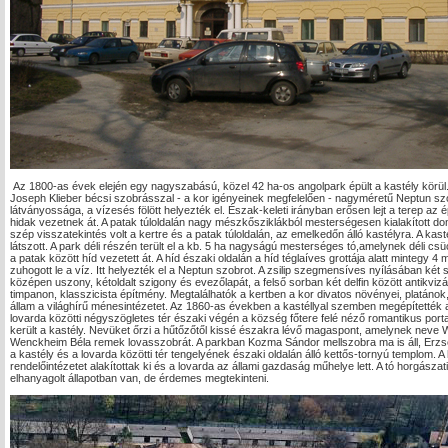
Az 1800-as évek elején egy nagyszabású, közel 42 ha-os angolpark épült a kastély körül. 
Joseph Klieber bécsi szobrásszal - a kor igényeinek megfelelően - nagyméretű Neptun szob
látványossága, a vízesés fölött helyezték el. Észak-keleti irányban erősen lejt a terep az 
hidak vezetnek át. A patak túloldalán nagy mészkősziklákból mesterségesen kialakított do
szép visszatekintés volt a kertre és a patak túloldalán, az emelkedőn álló kastélyra. A kastél
látszott. A park déli részén terült el a kb. 5 ha nagyságú mesterséges tó,amelynek déli cs
a patak között híd vezetett át. A híd északi oldalán a híd téglaíves grottája alatt minte
zuhogott le a víz. Itt helyezték el a Neptun szobrot. A zsilip szegmensíves nyílásában ké
középen uszony, kétoldalt szigony és evezőlapát, a felső sorban két delfin között antikv
timpanon, klasszicista építmény. Megtalálhatók a kertben a kor divatos növényei, platáno
állam a világhírű ménesintézetet. Az 1860-as években a kastéllyal szemben megépítették a
lovarda közötti négyszögletes tér északi végén a község főtere felé néző romantikus port
került a kastély. Nevüket őrzi a hűtőzőtől kissé északra lévő magaspont, amelynek neve
Wenckheim Béla remek lovasszobrát. A parkban Kozma Sándor mellszobra ma is áll, Erzs
a kastély és a lovarda közötti tér tengelyének északi oldalán álló kettős-tornyú templom. A
rendelőintézetet alakítottak ki és a lovarda az állami gazdaság műhelye lett. A tó horgásza
elhanyagolt állapotban van, de érdemes megtekinteni.