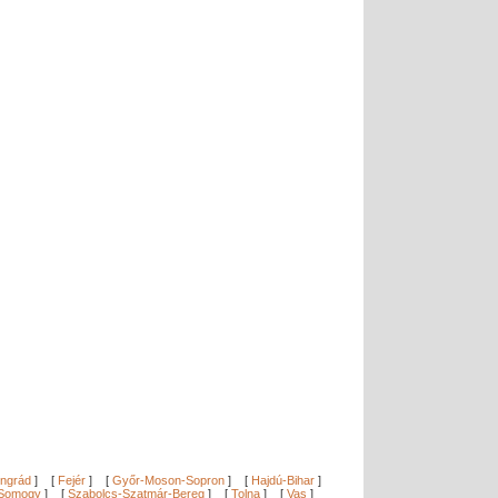
ngrád
]
[
Fejér
]
[
Győr-Moson-Sopron
]
[
Hajdú-Bihar
]
Somogy
]
[
Szabolcs-Szatmár-Bereg
]
[
Tolna
]
[
Vas
]