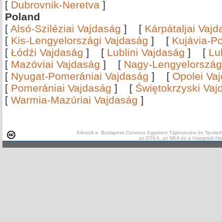
[
Dubrovnik-Neretva
]
Poland
[
Alsó-Sziléziai Vajdaság
]
[
Kárpátaljai Vaj
[
Kis-Lengyelországi Vajdaság
]
[
Kujávia-P
[
Łódźi Vajdaság
]
[
Lublini Vajdaság
]
[
Lu
[
Mazóviai Vajdaság
]
[
Nagy-Lengyelország
[
Nyugat-Pomerániai Vajdaság
]
[
Opolei Va
[
Pomerániai Vajdaság
]
[
Świętokrzyski Vaj
[
Warmia-Mazúriai Vajdaság
]
Készült a Budapesti Corvinus Egyetem Tájtervezési és Területf
az OTKA, az NKA és a Visegrádi Al