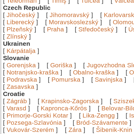
[
Teleorman
]
[
Timiş
]
[
Tulcea
]
[
Vâlce
Czech Republic
[
Jihočeský
]
[
Jihomoravský
]
[
Karlovars
[
Liberecký
]
[
Moravskoslezský
]
[
Olomo
[
Plzeňský
]
[
Praha
]
[
Středočeský
]
[
Ú
[
Zlínský
]
Ukrainen
[
Kárpátalja
]
Slovanie
[
Gorenjska
]
[
Goriška
]
[
Jugovzhodna Sl
[
Notranjsko-kraška
]
[
Obalno-kraška
]
[
O
[
Podravska
]
[
Pomurska
]
[
Savinjska
]
[
Zasavska
]
Croatie
[
Zágráb
]
[
Krapinsko-Zagorska
]
[
Szisze
[
Varasd
]
[
Kapronca-Kőrös
]
[
Belovar-Bi
[
Primorje-Gorski Kotar
]
[
Lika-Zengg
]
[
I
[
Pozsega-Szlavónia
]
[
Bród-Szávamente
[
Vukovár-Szerém
]
[
Zára
]
[
Šibenik-Knin