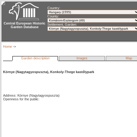
Country:
County:
Central European Historic
Settlement, Garden:
Garden Database
Home
->
Garden description
Images
Map
Környe (Nagytagyospuszta), Konkoly-Thege kastélypark
Address: Környe (Nagytagyospuszta)
Openness for the public: