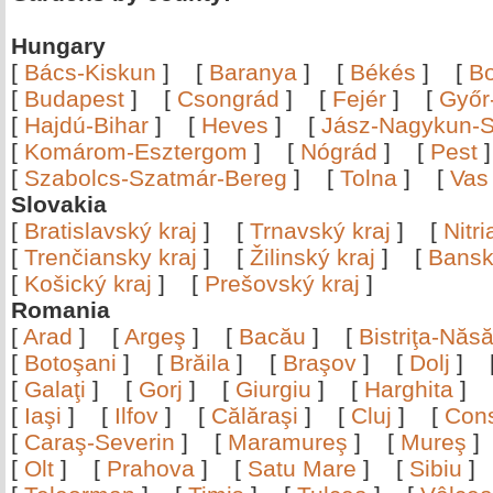
Hungary
[
Bács-Kiskun
]
[
Baranya
]
[
Békés
]
[
B
[
Budapest
]
[
Csongrád
]
[
Fejér
]
[
Győr
[
Hajdú-Bihar
]
[
Heves
]
[
Jász-Nagykun-S
[
Komárom-Esztergom
]
[
Nógrád
]
[
Pest
[
Szabolcs-Szatmár-Bereg
]
[
Tolna
]
[
Vas
Slovakia
[
Bratislavský kraj
]
[
Trnavský kraj
]
[
Nitr
[
Trenčiansky kraj
]
[
Žilinský kraj
]
[
Bansk
[
Košický kraj
]
[
Prešovský kraj
]
Romania
[
Arad
]
[
Argeş
]
[
Bacău
]
[
Bistriţa-Nă
[
Botoşani
]
[
Brăila
]
[
Braşov
]
[
Dolj
]
[
Galaţi
]
[
Gorj
]
[
Giurgiu
]
[
Harghita
]
[
Iaşi
]
[
Ilfov
]
[
Călăraşi
]
[
Cluj
]
[
Con
[
Caraş-Severin
]
[
Maramureş
]
[
Mureş
[
Olt
]
[
Prahova
]
[
Satu Mare
]
[
Sibiu