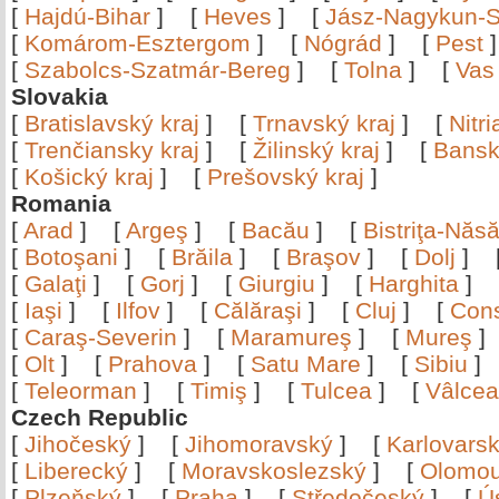
[
Hajdú-Bihar
]
[
Heves
]
[
Jász-Nagykun-S
[
Komárom-Esztergom
]
[
Nógrád
]
[
Pest
[
Szabolcs-Szatmár-Bereg
]
[
Tolna
]
[
Vas
Slovakia
[
Bratislavský kraj
]
[
Trnavský kraj
]
[
Nitr
[
Trenčiansky kraj
]
[
Žilinský kraj
]
[
Bansk
[
Košický kraj
]
[
Prešovský kraj
]
Romania
[
Arad
]
[
Argeş
]
[
Bacău
]
[
Bistriţa-Nă
[
Botoşani
]
[
Brăila
]
[
Braşov
]
[
Dolj
]
[
Galaţi
]
[
Gorj
]
[
Giurgiu
]
[
Harghita
]
[
Iaşi
]
[
Ilfov
]
[
Călăraşi
]
[
Cluj
]
[
Con
[
Caraş-Severin
]
[
Maramureş
]
[
Mureş
[
Olt
]
[
Prahova
]
[
Satu Mare
]
[
Sibiu
[
Teleorman
]
[
Timiş
]
[
Tulcea
]
[
Vâlce
Czech Republic
[
Jihočeský
]
[
Jihomoravský
]
[
Karlovars
[
Liberecký
]
[
Moravskoslezský
]
[
Olomo
[
Plzeňský
]
[
Praha
]
[
Středočeský
]
[
Ú