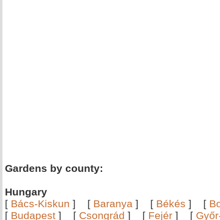
Gardens by county:
Hungary
[
Bács-Kiskun
]
[
Baranya
]
[
Békés
]
[
B
[
Budapest
]
[
Csongrád
]
[
Fejér
]
[
Győr