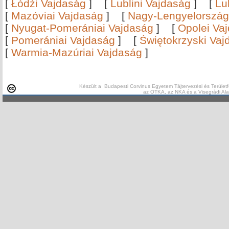
[
Łódźi Vajdaság
]
[
Lublini Vajdaság
]
[
Lu
[
Mazóviai Vajdaság
]
[
Nagy-Lengyelország
[
Nyugat-Pomerániai Vajdaság
]
[
Opolei Va
[
Pomerániai Vajdaság
]
[
Świętokrzyski Vaj
[
Warmia-Mazúriai Vajdaság
]
Készült a Budapesti Corvinus Egyetem Tájtervezési és Területf
az OTKA, az NKA és a Visegrádi Al