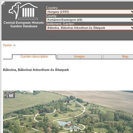
Country:
County:
Central European Historic
Settlement, Garden:
Garden Database
Home
->
Garden description
Images
Map
Bábolna, Bábolnai Arborétum és Állatpark