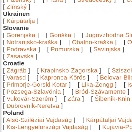
[
Zlínský
]
Ukrainen
[
Kárpátalja
]
Slovanie
[
Gorenjska
]
[
Goriška
]
[
Jugovzhodna Sl
[
Notranjsko-kraška
]
[
Obalno-kraška
]
[
O
[
Podravska
]
[
Pomurska
]
[
Savinjska
]
[
Zasavska
]
Croatie
[
Zágráb
]
[
Krapinsko-Zagorska
]
[
Szisze
[
Varasd
]
[
Kapronca-Kőrös
]
[
Belovar-Bi
[
Primorje-Gorski Kotar
]
[
Lika-Zengg
]
[
I
[
Pozsega-Szlavónia
]
[
Bród-Szávamente
[
Vukovár-Szerém
]
[
Zára
]
[
Šibenik-Knin
[
Dubrovnik-Neretva
]
Poland
[
Alsó-Sziléziai Vajdaság
]
[
Kárpátaljai Vaj
[
Kis-Lengyelországi Vajdaság
]
[
Kujávia-P