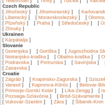
[
Teleorman
]
[
Timiş
]
[
Tulcea
]
[
Vâlce
Czech Republic
[
Jihočeský
]
[
Jihomoravský
]
[
Karlovars
[
Liberecký
]
[
Moravskoslezský
]
[
Olomo
[
Plzeňský
]
[
Praha
]
[
Středočeský
]
[
Ú
[
Zlínský
]
Ukrainen
[
Kárpátalja
]
Slovanie
[
Gorenjska
]
[
Goriška
]
[
Jugovzhodna Sl
[
Notranjsko-kraška
]
[
Obalno-kraška
]
[
O
[
Podravska
]
[
Pomurska
]
[
Savinjska
]
[
Zasavska
]
Croatie
[
Zágráb
]
[
Krapinsko-Zagorska
]
[
Szisze
[
Varasd
]
[
Kapronca-Kőrös
]
[
Belovar-Bi
[
Primorje-Gorski Kotar
]
[
Lika-Zengg
]
[
I
[
Pozsega-Szlavónia
]
[
Bród-Szávamente
[
Vukovár-Szerém
]
[
Zára
]
[
Šibenik-Knin