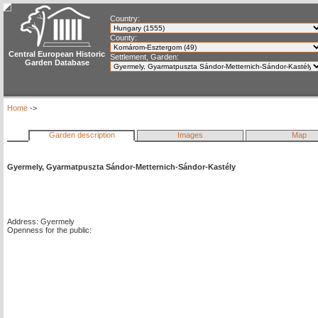
Country:
County:
Central European Historic
Settlement, Garden:
Garden Database
Home
->
Garden description
Images
Map
Gyermely, Gyarmatpuszta Sándor-Metternich-Sándor-Kastély
Address: Gyermely
Openness for the public: