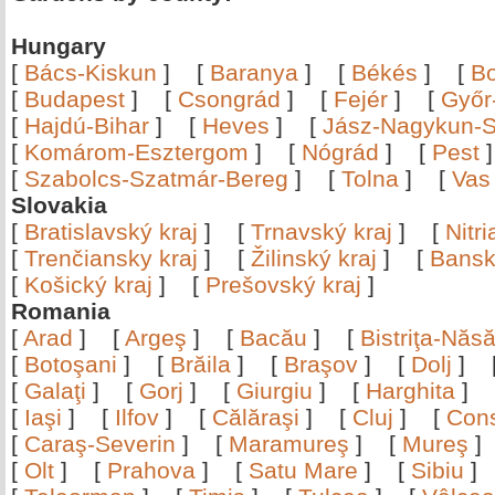
Hungary
[
Bács-Kiskun
]
[
Baranya
]
[
Békés
]
[
B
[
Budapest
]
[
Csongrád
]
[
Fejér
]
[
Győr
[
Hajdú-Bihar
]
[
Heves
]
[
Jász-Nagykun-S
[
Komárom-Esztergom
]
[
Nógrád
]
[
Pest
[
Szabolcs-Szatmár-Bereg
]
[
Tolna
]
[
Vas
Slovakia
[
Bratislavský kraj
]
[
Trnavský kraj
]
[
Nitr
[
Trenčiansky kraj
]
[
Žilinský kraj
]
[
Bansk
[
Košický kraj
]
[
Prešovský kraj
]
Romania
[
Arad
]
[
Argeş
]
[
Bacău
]
[
Bistriţa-Nă
[
Botoşani
]
[
Brăila
]
[
Braşov
]
[
Dolj
]
[
Galaţi
]
[
Gorj
]
[
Giurgiu
]
[
Harghita
]
[
Iaşi
]
[
Ilfov
]
[
Călăraşi
]
[
Cluj
]
[
Con
[
Caraş-Severin
]
[
Maramureş
]
[
Mureş
[
Olt
]
[
Prahova
]
[
Satu Mare
]
[
Sibiu