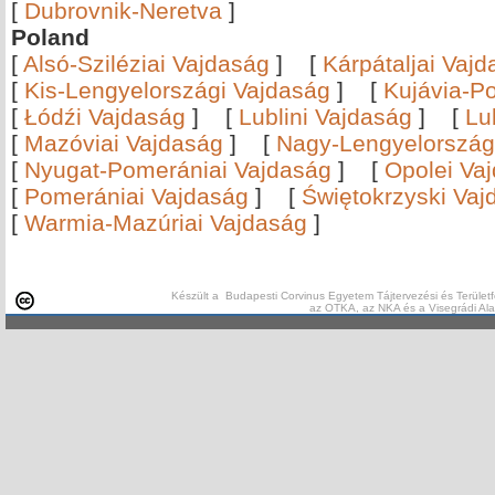
[
Dubrovnik-Neretva
]
Poland
[
Alsó-Sziléziai Vajdaság
]
[
Kárpátaljai Vaj
[
Kis-Lengyelországi Vajdaság
]
[
Kujávia-P
[
Łódźi Vajdaság
]
[
Lublini Vajdaság
]
[
Lu
[
Mazóviai Vajdaság
]
[
Nagy-Lengyelország
[
Nyugat-Pomerániai Vajdaság
]
[
Opolei Va
[
Pomerániai Vajdaság
]
[
Świętokrzyski Vaj
[
Warmia-Mazúriai Vajdaság
]
Készült a Budapesti Corvinus Egyetem Tájtervezési és Területf
az OTKA, az NKA és a Visegrádi Al