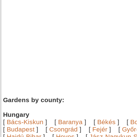
Gardens by county:
Hungary
[
Bács-Kiskun
]
[
Baranya
]
[
Békés
]
[
B
[
Budapest
]
[
Csongrád
]
[
Fejér
]
[
Győr
[
Hajdú-Bihar
]
[
Heves
]
[
Jász-Nagykun-S