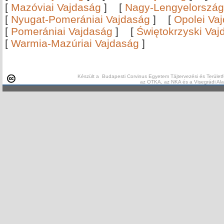
[
Mazóviai Vajdaság
]
[
Nagy-Lengyelország
[
Nyugat-Pomerániai Vajdaság
]
[
Opolei Va
[
Pomerániai Vajdaság
]
[
Świętokrzyski Vaj
[
Warmia-Mazúriai Vajdaság
]
Készült a Budapesti Corvinus Egyetem Tájtervezési és Területf
az OTKA, az NKA és a Visegrádi Al