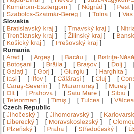
[
Komárom-Esztergom
]
[
Nógrád
]
[
Pest
[
Szabolcs-Szatmár-Bereg
]
[
Tolna
]
[
Vas
Slovakia
[
Bratislavský kraj
]
[
Trnavský kraj
]
[
Nitr
[
Trenčiansky kraj
]
[
Žilinský kraj
]
[
Bansk
[
Košický kraj
]
[
Prešovský kraj
]
Romania
[
Arad
]
[
Argeş
]
[
Bacău
]
[
Bistriţa-Nă
[
Botoşani
]
[
Brăila
]
[
Braşov
]
[
Dolj
]
[
Galaţi
]
[
Gorj
]
[
Giurgiu
]
[
Harghita
]
[
Iaşi
]
[
Ilfov
]
[
Călăraşi
]
[
Cluj
]
[
Con
[
Caraş-Severin
]
[
Maramureş
]
[
Mureş
[
Olt
]
[
Prahova
]
[
Satu Mare
]
[
Sibiu
[
Teleorman
]
[
Timiş
]
[
Tulcea
]
[
Vâlce
Czech Republic
[
Jihočeský
]
[
Jihomoravský
]
[
Karlovars
[
Liberecký
]
[
Moravskoslezský
]
[
Olomo
[
Plzeňský
]
[
Praha
]
[
Středočeský
]
[
Ú