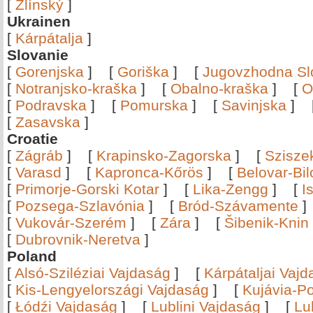
[
Zlínský
]
Ukrainen
[
Kárpátalja
]
Slovanie
[
Gorenjska
]
[
Goriška
]
[
Jugovzhodna Sl
[
Notranjsko-kraška
]
[
Obalno-kraška
]
[
O
[
Podravska
]
[
Pomurska
]
[
Savinjska
]
[
Zasavska
]
Croatie
[
Zágráb
]
[
Krapinsko-Zagorska
]
[
Szisze
[
Varasd
]
[
Kapronca-Kőrös
]
[
Belovar-Bi
[
Primorje-Gorski Kotar
]
[
Lika-Zengg
]
[
I
[
Pozsega-Szlavónia
]
[
Bród-Szávamente
[
Vukovár-Szerém
]
[
Zára
]
[
Šibenik-Knin
[
Dubrovnik-Neretva
]
Poland
[
Alsó-Sziléziai Vajdaság
]
[
Kárpátaljai Vaj
[
Kis-Lengyelországi Vajdaság
]
[
Kujávia-P
[
Łódźi Vajdaság
]
[
Lublini Vajdaság
]
[
Lu