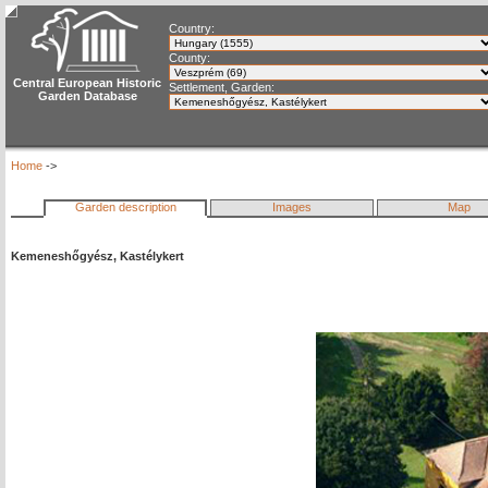
Country:
County:
Central European Historic
Settlement, Garden:
Garden Database
Home
->
Garden description
Images
Map
Kemeneshőgyész, Kastélykert