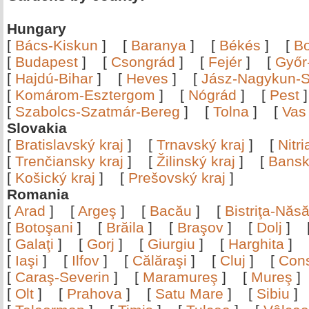
Hungary
[
Bács-Kiskun
]
[
Baranya
]
[
Békés
]
[
B
[
Budapest
]
[
Csongrád
]
[
Fejér
]
[
Győr
[
Hajdú-Bihar
]
[
Heves
]
[
Jász-Nagykun-S
[
Komárom-Esztergom
]
[
Nógrád
]
[
Pest
[
Szabolcs-Szatmár-Bereg
]
[
Tolna
]
[
Vas
Slovakia
[
Bratislavský kraj
]
[
Trnavský kraj
]
[
Nitr
[
Trenčiansky kraj
]
[
Žilinský kraj
]
[
Bansk
[
Košický kraj
]
[
Prešovský kraj
]
Romania
[
Arad
]
[
Argeş
]
[
Bacău
]
[
Bistriţa-Nă
[
Botoşani
]
[
Brăila
]
[
Braşov
]
[
Dolj
]
[
Galaţi
]
[
Gorj
]
[
Giurgiu
]
[
Harghita
]
[
Iaşi
]
[
Ilfov
]
[
Călăraşi
]
[
Cluj
]
[
Con
[
Caraş-Severin
]
[
Maramureş
]
[
Mureş
[
Olt
]
[
Prahova
]
[
Satu Mare
]
[
Sibiu