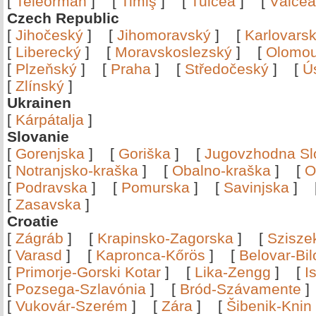
[
Teleorman
]
[
Timiş
]
[
Tulcea
]
[
Vâlce
Czech Republic
[
Jihočeský
]
[
Jihomoravský
]
[
Karlovars
[
Liberecký
]
[
Moravskoslezský
]
[
Olomo
[
Plzeňský
]
[
Praha
]
[
Středočeský
]
[
Ú
[
Zlínský
]
Ukrainen
[
Kárpátalja
]
Slovanie
[
Gorenjska
]
[
Goriška
]
[
Jugovzhodna Sl
[
Notranjsko-kraška
]
[
Obalno-kraška
]
[
O
[
Podravska
]
[
Pomurska
]
[
Savinjska
]
[
Zasavska
]
Croatie
[
Zágráb
]
[
Krapinsko-Zagorska
]
[
Szisze
[
Varasd
]
[
Kapronca-Kőrös
]
[
Belovar-Bi
[
Primorje-Gorski Kotar
]
[
Lika-Zengg
]
[
I
[
Pozsega-Szlavónia
]
[
Bród-Szávamente
[
Vukovár-Szerém
]
[
Zára
]
[
Šibenik-Knin