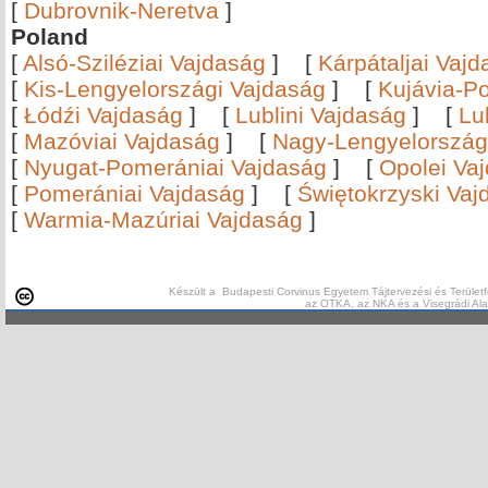
[
Dubrovnik-Neretva
]
Poland
[
Alsó-Sziléziai Vajdaság
]
[
Kárpátaljai Vaj
[
Kis-Lengyelországi Vajdaság
]
[
Kujávia-P
[
Łódźi Vajdaság
]
[
Lublini Vajdaság
]
[
Lu
[
Mazóviai Vajdaság
]
[
Nagy-Lengyelország
[
Nyugat-Pomerániai Vajdaság
]
[
Opolei Va
[
Pomerániai Vajdaság
]
[
Świętokrzyski Vaj
[
Warmia-Mazúriai Vajdaság
]
Készült a Budapesti Corvinus Egyetem Tájtervezési és Területf
az OTKA, az NKA és a Visegrádi Al