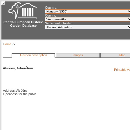
Country:
County:
Central European Historic
Settlement, Garden:
Garden Database
Home
->
Garden description
Images
Map
Alsóörs, Arborétum
Printable v
Address: Alsóörs
Openness for the public: