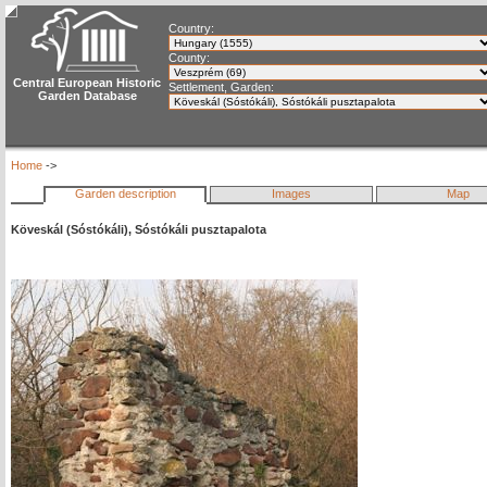
Country:
County:
Central European Historic
Settlement, Garden:
Garden Database
Home
->
Garden description
Images
Map
Köveskál (Sóstókáli), Sóstókáli pusztapalota