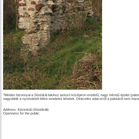
"Minden bizonnyal a Sóstókál faluhoz tartozó középkori eredetű, nagy méretű épület (palota)
nagyobbik a nyomokból ítélve emeletes lehetett. Okleveles adat erről a palotáról nem mara
Address: Köveskál (Sóstókáli)
Openness for the public: