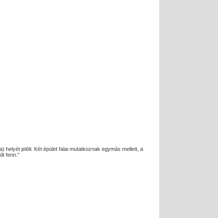
 helyét jelöli. Két épület falai mutatkoznak egymás mellett, a
dt fenn."