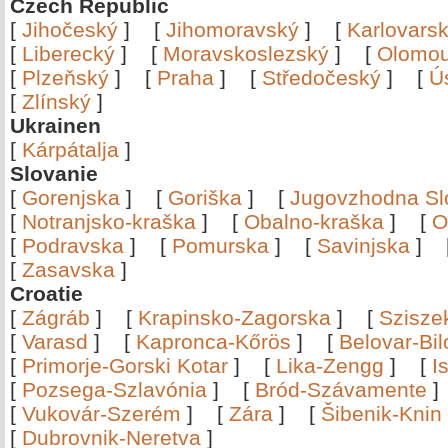
Czech Republic
[
Jihočeský
]
[
Jihomoravský
]
[
Karlovars
[
Liberecký
]
[
Moravskoslezský
]
[
Olomo
[
Plzeňský
]
[
Praha
]
[
Středočeský
]
[
Ú
[
Zlínský
]
Ukrainen
[
Kárpátalja
]
Slovanie
[
Gorenjska
]
[
Goriška
]
[
Jugovzhodna Sl
[
Notranjsko-kraška
]
[
Obalno-kraška
]
[
O
[
Podravska
]
[
Pomurska
]
[
Savinjska
]
[
Zasavska
]
Croatie
[
Zágráb
]
[
Krapinsko-Zagorska
]
[
Szisze
[
Varasd
]
[
Kapronca-Kőrös
]
[
Belovar-Bi
[
Primorje-Gorski Kotar
]
[
Lika-Zengg
]
[
I
[
Pozsega-Szlavónia
]
[
Bród-Szávamente
[
Vukovár-Szerém
]
[
Zára
]
[
Šibenik-Knin
[
Dubrovnik-Neretva
]