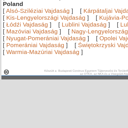
Poland
[
Alsó-Sziléziai Vajdaság
]
[
Kárpátaljai Vaj
[
Kis-Lengyelországi Vajdaság
]
[
Kujávia-P
[
Łódźi Vajdaság
]
[
Lublini Vajdaság
]
[
Lu
[
Mazóviai Vajdaság
]
[
Nagy-Lengyelország
[
Nyugat-Pomerániai Vajdaság
]
[
Opolei Va
[
Pomerániai Vajdaság
]
[
Świętokrzyski Vaj
[
Warmia-Mazúriai Vajdaság
]
Készült a Budapesti Corvinus Egyetem Tájtervezési és Területf
az OTKA, az NKA és a Visegrádi Al