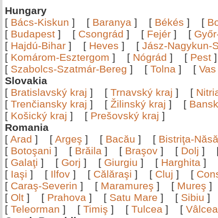
Hungary
[
Bács-Kiskun
]
[
Baranya
]
[
Békés
]
[
B
[
Budapest
]
[
Csongrád
]
[
Fejér
]
[
Győr
[
Hajdú-Bihar
]
[
Heves
]
[
Jász-Nagykun-S
[
Komárom-Esztergom
]
[
Nógrád
]
[
Pest
[
Szabolcs-Szatmár-Bereg
]
[
Tolna
]
[
Vas
Slovakia
[
Bratislavský kraj
]
[
Trnavský kraj
]
[
Nitr
[
Trenčiansky kraj
]
[
Žilinský kraj
]
[
Bansk
[
Košický kraj
]
[
Prešovský kraj
]
Romania
[
Arad
]
[
Argeş
]
[
Bacău
]
[
Bistriţa-Nă
[
Botoşani
]
[
Brăila
]
[
Braşov
]
[
Dolj
]
[
Galaţi
]
[
Gorj
]
[
Giurgiu
]
[
Harghita
]
[
Iaşi
]
[
Ilfov
]
[
Călăraşi
]
[
Cluj
]
[
Con
[
Caraş-Severin
]
[
Maramureş
]
[
Mureş
[
Olt
]
[
Prahova
]
[
Satu Mare
]
[
Sibiu
[
Teleorman
]
[
Timiş
]
[
Tulcea
]
[
Vâlce