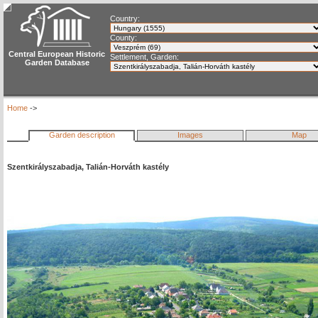
Country:
County:
Central European Historic
Settlement, Garden:
Garden Database
Home
->
Garden description
Images
Map
Szentkirályszabadja, Talián-Horváth kastély