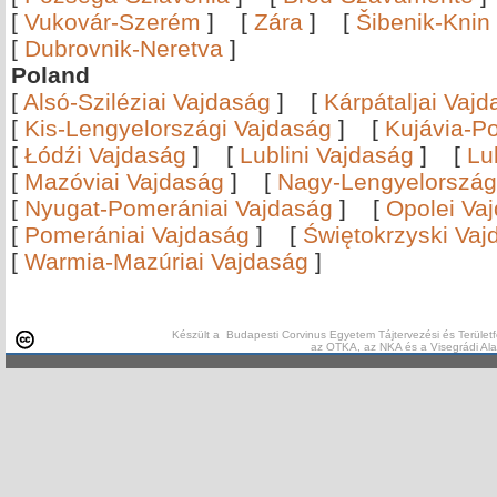
[
Vukovár-Szerém
]
[
Zára
]
[
Šibenik-Knin
[
Dubrovnik-Neretva
]
Poland
[
Alsó-Sziléziai Vajdaság
]
[
Kárpátaljai Vaj
[
Kis-Lengyelországi Vajdaság
]
[
Kujávia-P
[
Łódźi Vajdaság
]
[
Lublini Vajdaság
]
[
Lu
[
Mazóviai Vajdaság
]
[
Nagy-Lengyelország
[
Nyugat-Pomerániai Vajdaság
]
[
Opolei Va
[
Pomerániai Vajdaság
]
[
Świętokrzyski Vaj
[
Warmia-Mazúriai Vajdaság
]
Készült a Budapesti Corvinus Egyetem Tájtervezési és Területf
az OTKA, az NKA és a Visegrádi Al