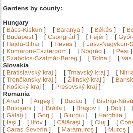
Gardens by county:
Hungary
[
Bács-Kiskun
]
[
Baranya
]
[
Békés
]
[
B
[
Budapest
]
[
Csongrád
]
[
Fejér
]
[
Győr
[
Hajdú-Bihar
]
[
Heves
]
[
Jász-Nagykun-S
[
Komárom-Esztergom
]
[
Nógrád
]
[
Pest
[
Szabolcs-Szatmár-Bereg
]
[
Tolna
]
[
Vas
Slovakia
[
Bratislavský kraj
]
[
Trnavský kraj
]
[
Nitr
[
Trenčiansky kraj
]
[
Žilinský kraj
]
[
Bansk
[
Košický kraj
]
[
Prešovský kraj
]
Romania
[
Arad
]
[
Argeş
]
[
Bacău
]
[
Bistriţa-Nă
[
Botoşani
]
[
Brăila
]
[
Braşov
]
[
Dolj
]
[
Galaţi
]
[
Gorj
]
[
Giurgiu
]
[
Harghita
]
[
Iaşi
]
[
Ilfov
]
[
Călăraşi
]
[
Cluj
]
[
Con
[
Caraş-Severin
]
[
Maramureş
]
[
Mureş