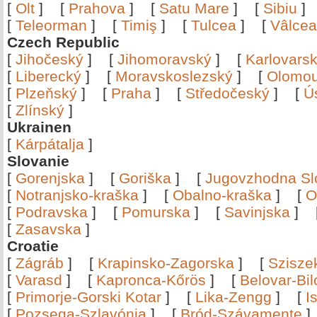
[
Olt
]
[
Prahova
]
[
Satu Mare
]
[
Sibiu
[
Teleorman
]
[
Timiş
]
[
Tulcea
]
[
Vâlce
Czech Republic
[
Jihočeský
]
[
Jihomoravský
]
[
Karlovars
[
Liberecký
]
[
Moravskoslezský
]
[
Olomo
[
Plzeňský
]
[
Praha
]
[
Středočeský
]
[
Ú
[
Zlínský
]
Ukrainen
[
Kárpátalja
]
Slovanie
[
Gorenjska
]
[
Goriška
]
[
Jugovzhodna Sl
[
Notranjsko-kraška
]
[
Obalno-kraška
]
[
O
[
Podravska
]
[
Pomurska
]
[
Savinjska
]
[
Zasavska
]
Croatie
[
Zágráb
]
[
Krapinsko-Zagorska
]
[
Szisze
[
Varasd
]
[
Kapronca-Kőrös
]
[
Belovar-Bi
[
Primorje-Gorski Kotar
]
[
Lika-Zengg
]
[
I
[
Pozsega-Szlavónia
]
[
Bród-Szávamente