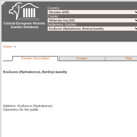
Country:
County:
Central European Historic
Settlement, Garden:
Garden Database
Home
->
Garden description
Images
Map
Krušovce (Nyitrakoros), Berényi-kastély
Address: Krušovce (Nyitrakoros)
Openness for the public: