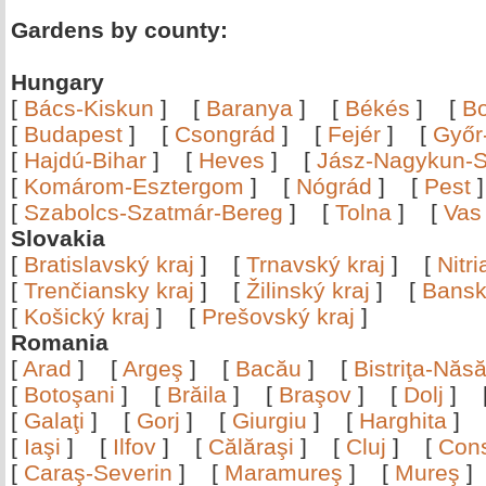
Gardens by county:
Hungary
[
Bács-Kiskun
]
[
Baranya
]
[
Békés
]
[
B
[
Budapest
]
[
Csongrád
]
[
Fejér
]
[
Győr
[
Hajdú-Bihar
]
[
Heves
]
[
Jász-Nagykun-S
[
Komárom-Esztergom
]
[
Nógrád
]
[
Pest
[
Szabolcs-Szatmár-Bereg
]
[
Tolna
]
[
Vas
Slovakia
[
Bratislavský kraj
]
[
Trnavský kraj
]
[
Nitr
[
Trenčiansky kraj
]
[
Žilinský kraj
]
[
Bansk
[
Košický kraj
]
[
Prešovský kraj
]
Romania
[
Arad
]
[
Argeş
]
[
Bacău
]
[
Bistriţa-Nă
[
Botoşani
]
[
Brăila
]
[
Braşov
]
[
Dolj
]
[
Galaţi
]
[
Gorj
]
[
Giurgiu
]
[
Harghita
]
[
Iaşi
]
[
Ilfov
]
[
Călăraşi
]
[
Cluj
]
[
Con
[
Caraş-Severin
]
[
Maramureş
]
[
Mureş