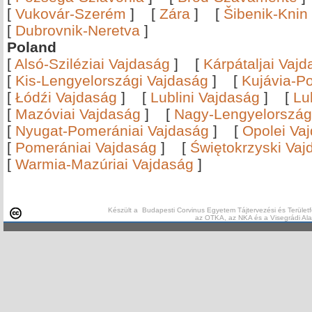
[
Vukovár-Szerém
]
[
Zára
]
[
Šibenik-Knin
[
Dubrovnik-Neretva
]
Poland
[
Alsó-Sziléziai Vajdaság
]
[
Kárpátaljai Vaj
[
Kis-Lengyelországi Vajdaság
]
[
Kujávia-P
[
Łódźi Vajdaság
]
[
Lublini Vajdaság
]
[
Lu
[
Mazóviai Vajdaság
]
[
Nagy-Lengyelország
[
Nyugat-Pomerániai Vajdaság
]
[
Opolei Va
[
Pomerániai Vajdaság
]
[
Świętokrzyski Vaj
[
Warmia-Mazúriai Vajdaság
]
Készült a Budapesti Corvinus Egyetem Tájtervezési és Területf
az OTKA, az NKA és a Visegrádi Al