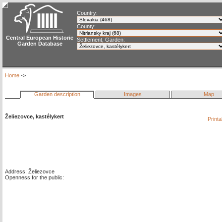
Country:
County:
Central European Historic
Settlement, Garden:
Garden Database
Home
->
Garden description
Images
Map
Želiezovce, kastélykert
Print
Address: Želiezovce
Openness for the public: