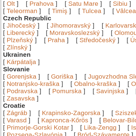
[
Olt
]
[
Prahova
]
[
Satu Mare
]
[
Sibiu
[
Teleorman
]
[
Timiş
]
[
Tulcea
]
[
Vâlce
Czech Republic
[
Jihočeský
]
[
Jihomoravský
]
[
Karlovars
[
Liberecký
]
[
Moravskoslezský
]
[
Olomo
[
Plzeňský
]
[
Praha
]
[
Středočeský
]
[
Ú
[
Zlínský
]
Ukrainen
[
Kárpátalja
]
Slovanie
[
Gorenjska
]
[
Goriška
]
[
Jugovzhodna Sl
[
Notranjsko-kraška
]
[
Obalno-kraška
]
[
O
[
Podravska
]
[
Pomurska
]
[
Savinjska
]
[
Zasavska
]
Croatie
[
Zágráb
]
[
Krapinsko-Zagorska
]
[
Szisze
[
Varasd
]
[
Kapronca-Kőrös
]
[
Belovar-Bi
[
Primorje-Gorski Kotar
]
[
Lika-Zengg
]
[
I
[
Pozsega-Szlavónia
]
[
Bród-Szávamente