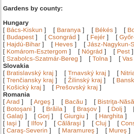
Gardens by county:
Hungary
[
Bács-Kiskun
]
[
Baranya
]
[
Békés
]
[
B
[
Budapest
]
[
Csongrád
]
[
Fejér
]
[
Győr
[
Hajdú-Bihar
]
[
Heves
]
[
Jász-Nagykun-S
[
Komárom-Esztergom
]
[
Nógrád
]
[
Pest
[
Szabolcs-Szatmár-Bereg
]
[
Tolna
]
[
Vas
Slovakia
[
Bratislavský kraj
]
[
Trnavský kraj
]
[
Nitr
[
Trenčiansky kraj
]
[
Žilinský kraj
]
[
Bansk
[
Košický kraj
]
[
Prešovský kraj
]
Romania
[
Arad
]
[
Argeş
]
[
Bacău
]
[
Bistriţa-Nă
[
Botoşani
]
[
Brăila
]
[
Braşov
]
[
Dolj
]
[
Galaţi
]
[
Gorj
]
[
Giurgiu
]
[
Harghita
]
[
Iaşi
]
[
Ilfov
]
[
Călăraşi
]
[
Cluj
]
[
Con
[
Caraş-Severin
]
[
Maramureş
]
[
Mureş