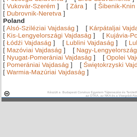
[
Vukovár-Szerém
]
[
Zára
]
[
Šibenik-Knin
[
Dubrovnik-Neretva
]
Poland
[
Alsó-Sziléziai Vajdaság
]
[
Kárpátaljai Vaj
[
Kis-Lengyelországi Vajdaság
]
[
Kujávia-P
[
Łódźi Vajdaság
]
[
Lublini Vajdaság
]
[
Lu
[
Mazóviai Vajdaság
]
[
Nagy-Lengyelország
[
Nyugat-Pomerániai Vajdaság
]
[
Opolei Va
[
Pomerániai Vajdaság
]
[
Świętokrzyski Vaj
[
Warmia-Mazúriai Vajdaság
]
Készült a Budapesti Corvinus Egyetem Tájtervezési és Területf
az OTKA, az NKA és a Visegrádi Al