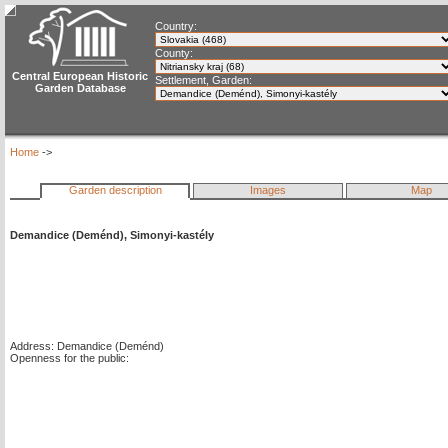
Country:
County:
Central European Historic
Settlement, Garden:
Garden Database
Home
->
Garden description
Images
Map
Demandice (Deménd), Simonyi-kastély
Address: Demandice (Deménd)
Openness for the public: