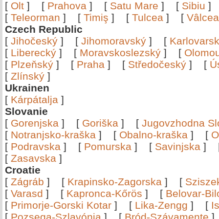
[
Olt
]
[
Prahova
]
[
Satu Mare
]
[
Sibiu
[
Teleorman
]
[
Timiş
]
[
Tulcea
]
[
Vâlce
Czech Republic
[
Jihočeský
]
[
Jihomoravský
]
[
Karlovars
[
Liberecký
]
[
Moravskoslezský
]
[
Olomo
[
Plzeňský
]
[
Praha
]
[
Středočeský
]
[
Ú
[
Zlínský
]
Ukrainen
[
Kárpátalja
]
Slovanie
[
Gorenjska
]
[
Goriška
]
[
Jugovzhodna Sl
[
Notranjsko-kraška
]
[
Obalno-kraška
]
[
O
[
Podravska
]
[
Pomurska
]
[
Savinjska
]
[
Zasavska
]
Croatie
[
Zágráb
]
[
Krapinsko-Zagorska
]
[
Szisze
[
Varasd
]
[
Kapronca-Kőrös
]
[
Belovar-Bi
[
Primorje-Gorski Kotar
]
[
Lika-Zengg
]
[
I
[
Pozsega-Szlavónia
]
[
Bród-Szávamente