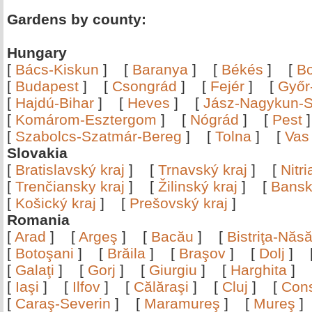
Gardens by county:
Hungary
[
Bács-Kiskun
]
[
Baranya
]
[
Békés
]
[
B
[
Budapest
]
[
Csongrád
]
[
Fejér
]
[
Győr
[
Hajdú-Bihar
]
[
Heves
]
[
Jász-Nagykun-S
[
Komárom-Esztergom
]
[
Nógrád
]
[
Pest
[
Szabolcs-Szatmár-Bereg
]
[
Tolna
]
[
Vas
Slovakia
[
Bratislavský kraj
]
[
Trnavský kraj
]
[
Nitr
[
Trenčiansky kraj
]
[
Žilinský kraj
]
[
Bansk
[
Košický kraj
]
[
Prešovský kraj
]
Romania
[
Arad
]
[
Argeş
]
[
Bacău
]
[
Bistriţa-Nă
[
Botoşani
]
[
Brăila
]
[
Braşov
]
[
Dolj
]
[
Galaţi
]
[
Gorj
]
[
Giurgiu
]
[
Harghita
]
[
Iaşi
]
[
Ilfov
]
[
Călăraşi
]
[
Cluj
]
[
Con
[
Caraş-Severin
]
[
Maramureş
]
[
Mureş