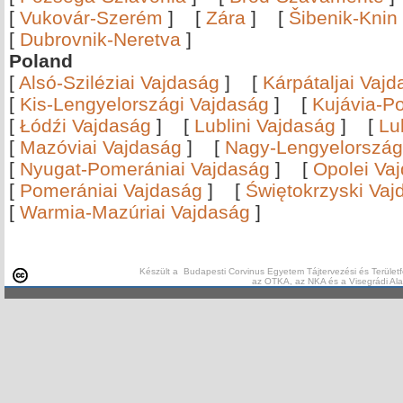
[
Vukovár-Szerém
]
[
Zára
]
[
Šibenik-Knin
[
Dubrovnik-Neretva
]
Poland
[
Alsó-Sziléziai Vajdaság
]
[
Kárpátaljai Vaj
[
Kis-Lengyelországi Vajdaság
]
[
Kujávia-P
[
Łódźi Vajdaság
]
[
Lublini Vajdaság
]
[
Lu
[
Mazóviai Vajdaság
]
[
Nagy-Lengyelország
[
Nyugat-Pomerániai Vajdaság
]
[
Opolei Va
[
Pomerániai Vajdaság
]
[
Świętokrzyski Vaj
[
Warmia-Mazúriai Vajdaság
]
Készült a Budapesti Corvinus Egyetem Tájtervezési és Területf
az OTKA, az NKA és a Visegrádi Al