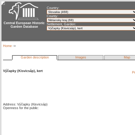
Country:
County:
Central European Historic
Settlement, Garden:
Garden Database
Home
->
Garden description
Images
Map
Výčapky (Kisvicsáp), kert
Pr
Address: Výčapky (Kisvicsáp)
Openness for the public: