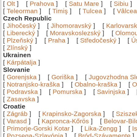
[
Olt
]
[
Prahova
]
[
Satu Mare
]
[
Sibiu
[
Teleorman
]
[
Timiş
]
[
Tulcea
]
[
Vâlce
Czech Republic
[
Jihočeský
]
[
Jihomoravský
]
[
Karlovars
[
Liberecký
]
[
Moravskoslezský
]
[
Olomo
[
Plzeňský
]
[
Praha
]
[
Středočeský
]
[
Ú
[
Zlínský
]
Ukrainen
[
Kárpátalja
]
Slovanie
[
Gorenjska
]
[
Goriška
]
[
Jugovzhodna Sl
[
Notranjsko-kraška
]
[
Obalno-kraška
]
[
O
[
Podravska
]
[
Pomurska
]
[
Savinjska
]
[
Zasavska
]
Croatie
[
Zágráb
]
[
Krapinsko-Zagorska
]
[
Szisze
[
Varasd
]
[
Kapronca-Kőrös
]
[
Belovar-Bi
[
Primorje-Gorski Kotar
]
[
Lika-Zengg
]
[
I
[
Pozsega-Szlavónia
]
[
Bród-Szávamente