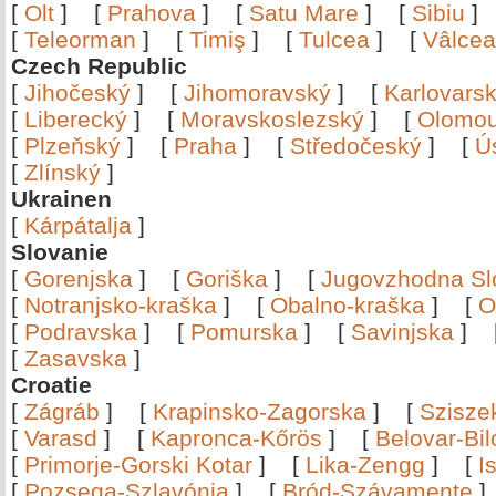
[
Olt
]
[
Prahova
]
[
Satu Mare
]
[
Sibiu
[
Teleorman
]
[
Timiş
]
[
Tulcea
]
[
Vâlce
Czech Republic
[
Jihočeský
]
[
Jihomoravský
]
[
Karlovars
[
Liberecký
]
[
Moravskoslezský
]
[
Olomo
[
Plzeňský
]
[
Praha
]
[
Středočeský
]
[
Ú
[
Zlínský
]
Ukrainen
[
Kárpátalja
]
Slovanie
[
Gorenjska
]
[
Goriška
]
[
Jugovzhodna Sl
[
Notranjsko-kraška
]
[
Obalno-kraška
]
[
O
[
Podravska
]
[
Pomurska
]
[
Savinjska
]
[
Zasavska
]
Croatie
[
Zágráb
]
[
Krapinsko-Zagorska
]
[
Szisze
[
Varasd
]
[
Kapronca-Kőrös
]
[
Belovar-Bi
[
Primorje-Gorski Kotar
]
[
Lika-Zengg
]
[
I
[
Pozsega-Szlavónia
]
[
Bród-Szávamente