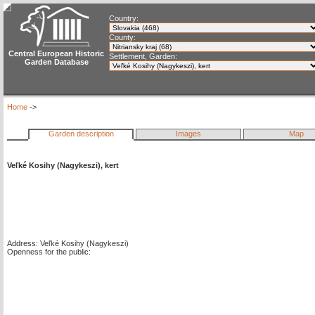
Country:
County:
Central European Historic
Settlement, Garden:
Garden Database
Home
->
Garden description
Images
Map
Veľké Kosihy (Nagykeszi), kert
Address: Veľké Kosihy (Nagykeszi)
Openness for the public: