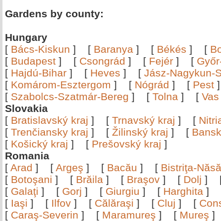
Gardens by county:
Hungary
[
Bács-Kiskun
]
[
Baranya
]
[
Békés
]
[
B
[
Budapest
]
[
Csongrád
]
[
Fejér
]
[
Győr
[
Hajdú-Bihar
]
[
Heves
]
[
Jász-Nagykun-S
[
Komárom-Esztergom
]
[
Nógrád
]
[
Pest
[
Szabolcs-Szatmár-Bereg
]
[
Tolna
]
[
Vas
Slovakia
[
Bratislavský kraj
]
[
Trnavský kraj
]
[
Nitr
[
Trenčiansky kraj
]
[
Žilinský kraj
]
[
Bansk
[
Košický kraj
]
[
Prešovský kraj
]
Romania
[
Arad
]
[
Argeş
]
[
Bacău
]
[
Bistriţa-Nă
[
Botoşani
]
[
Brăila
]
[
Braşov
]
[
Dolj
]
[
Galaţi
]
[
Gorj
]
[
Giurgiu
]
[
Harghita
]
[
Iaşi
]
[
Ilfov
]
[
Călăraşi
]
[
Cluj
]
[
Con
[
Caraş-Severin
]
[
Maramureş
]
[
Mureş