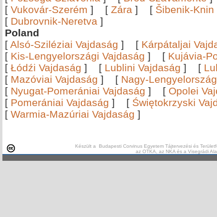
[
Vukovár-Szerém
]
[
Zára
]
[
Šibenik-Knin
[
Dubrovnik-Neretva
]
Poland
[
Alsó-Sziléziai Vajdaság
]
[
Kárpátaljai Vaj
[
Kis-Lengyelországi Vajdaság
]
[
Kujávia-P
[
Łódźi Vajdaság
]
[
Lublini Vajdaság
]
[
Lu
[
Mazóviai Vajdaság
]
[
Nagy-Lengyelország
[
Nyugat-Pomerániai Vajdaság
]
[
Opolei Va
[
Pomerániai Vajdaság
]
[
Świętokrzyski Vaj
[
Warmia-Mazúriai Vajdaság
]
Készült a Budapesti Corvinus Egyetem Tájtervezési és Területf
az OTKA, az NKA és a Visegrádi Al