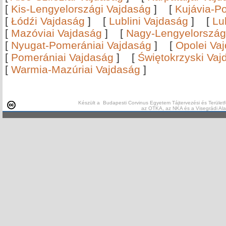
[
Kis-Lengyelországi Vajdaság
]
[
Kujávia-P
[
Łódźi Vajdaság
]
[
Lublini Vajdaság
]
[
Lu
[
Mazóviai Vajdaság
]
[
Nagy-Lengyelország
[
Nyugat-Pomerániai Vajdaság
]
[
Opolei Va
[
Pomerániai Vajdaság
]
[
Świętokrzyski Vaj
[
Warmia-Mazúriai Vajdaság
]
Készült a Budapesti Corvinus Egyetem Tájtervezési és Területf
az OTKA, az NKA és a Visegrádi Al