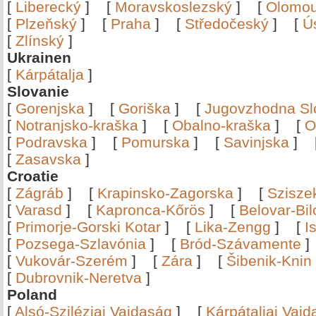
[
Liberecký
]
[
Moravskoslezský
]
[
Olomo
[
Plzeňský
]
[
Praha
]
[
Středočeský
]
[
Ú
[
Zlínský
]
Ukrainen
[
Kárpátalja
]
Slovanie
[
Gorenjska
]
[
Goriška
]
[
Jugovzhodna Sl
[
Notranjsko-kraška
]
[
Obalno-kraška
]
[
O
[
Podravska
]
[
Pomurska
]
[
Savinjska
]
[
Zasavska
]
Croatie
[
Zágráb
]
[
Krapinsko-Zagorska
]
[
Szisze
[
Varasd
]
[
Kapronca-Kőrös
]
[
Belovar-Bi
[
Primorje-Gorski Kotar
]
[
Lika-Zengg
]
[
I
[
Pozsega-Szlavónia
]
[
Bród-Szávamente
[
Vukovár-Szerém
]
[
Zára
]
[
Šibenik-Knin
[
Dubrovnik-Neretva
]
Poland
[
Alsó-Sziléziai Vajdaság
]
[
Kárpátaljai Vaj