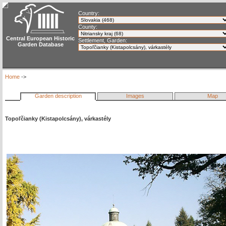
Country:
County:
Central European Historic
Settlement, Garden:
Garden Database
Home
->
Garden description
Images
Map
Topoľčianky (Kistapolcsány), várkastély