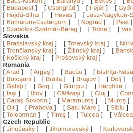
[
Bács-Kiskun
]
[
Baranya
]
[
Békés
]
[
B
[
Budapest
]
[
Csongrád
]
[
Fejér
]
[
Győr
[
Hajdú-Bihar
]
[
Heves
]
[
Jász-Nagykun-S
[
Komárom-Esztergom
]
[
Nógrád
]
[
Pest
[
Szabolcs-Szatmár-Bereg
]
[
Tolna
]
[
Vas
Slovakia
[
Bratislavský kraj
]
[
Trnavský kraj
]
[
Nitr
[
Trenčiansky kraj
]
[
Žilinský kraj
]
[
Bansk
[
Košický kraj
]
[
Prešovský kraj
]
Romania
[
Arad
]
[
Argeş
]
[
Bacău
]
[
Bistriţa-Nă
[
Botoşani
]
[
Brăila
]
[
Braşov
]
[
Dolj
]
[
Galaţi
]
[
Gorj
]
[
Giurgiu
]
[
Harghita
]
[
Iaşi
]
[
Ilfov
]
[
Călăraşi
]
[
Cluj
]
[
Con
[
Caraş-Severin
]
[
Maramureş
]
[
Mureş
[
Olt
]
[
Prahova
]
[
Satu Mare
]
[
Sibiu
[
Teleorman
]
[
Timiş
]
[
Tulcea
]
[
Vâlce
Czech Republic
[
Jihočeský
]
[
Jihomoravský
]
[
Karlovars