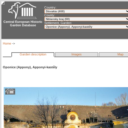
Country:
County:
Central European Historic
Settlement, Garden:
Garden Database
Home
->
Garden description
Images
Map
Oponice (Appony), Apponyi-kastély