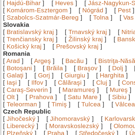
[
Hajdú-Bihar
]
[
Heves
]
[
Jász-Nagykun-S
[
Komárom-Esztergom
]
[
Nógrád
]
[
Pest
[
Szabolcs-Szatmár-Bereg
]
[
Tolna
]
[
Vas
Slovakia
[
Bratislavský kraj
]
[
Trnavský kraj
]
[
Nitr
[
Trenčiansky kraj
]
[
Žilinský kraj
]
[
Bansk
[
Košický kraj
]
[
Prešovský kraj
]
Romania
[
Arad
]
[
Argeş
]
[
Bacău
]
[
Bistriţa-Nă
[
Botoşani
]
[
Brăila
]
[
Braşov
]
[
Dolj
]
[
Galaţi
]
[
Gorj
]
[
Giurgiu
]
[
Harghita
]
[
Iaşi
]
[
Ilfov
]
[
Călăraşi
]
[
Cluj
]
[
Con
[
Caraş-Severin
]
[
Maramureş
]
[
Mureş
[
Olt
]
[
Prahova
]
[
Satu Mare
]
[
Sibiu
[
Teleorman
]
[
Timiş
]
[
Tulcea
]
[
Vâlce
Czech Republic
[
Jihočeský
]
[
Jihomoravský
]
[
Karlovars
[
Liberecký
]
[
Moravskoslezský
]
[
Olomo
[
Plzeňský
]
[
Praha
]
[
Středočeský
]
[
Ú