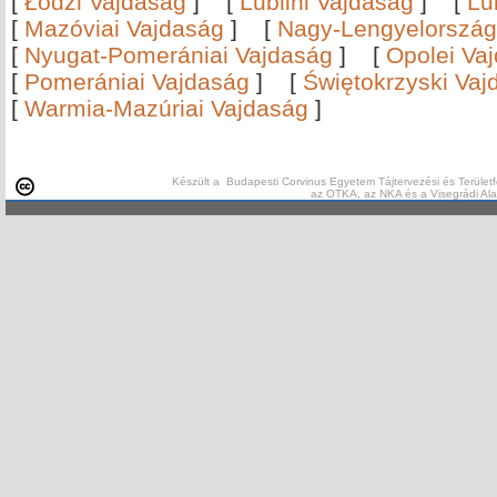
[
Łódźi Vajdaság
]
[
Lublini Vajdaság
]
[
Lu
[
Mazóviai Vajdaság
]
[
Nagy-Lengyelország
[
Nyugat-Pomerániai Vajdaság
]
[
Opolei Va
[
Pomerániai Vajdaság
]
[
Świętokrzyski Vaj
[
Warmia-Mazúriai Vajdaság
]
Készült a Budapesti Corvinus Egyetem Tájtervezési és Területf
az OTKA, az NKA és a Visegrádi Al