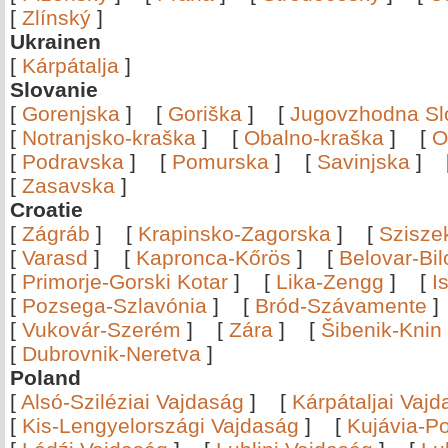
[
Zlínský
]
Ukrainen
[
Kárpátalja
]
Slovanie
[
Gorenjska
]
[
Goriška
]
[
Jugovzhodna Sl
[
Notranjsko-kraška
]
[
Obalno-kraška
]
[
O
[
Podravska
]
[
Pomurska
]
[
Savinjska
]
[
Zasavska
]
Croatie
[
Zágráb
]
[
Krapinsko-Zagorska
]
[
Szisze
[
Varasd
]
[
Kapronca-Kőrös
]
[
Belovar-Bi
[
Primorje-Gorski Kotar
]
[
Lika-Zengg
]
[
I
[
Pozsega-Szlavónia
]
[
Bród-Szávamente
[
Vukovár-Szerém
]
[
Zára
]
[
Šibenik-Knin
[
Dubrovnik-Neretva
]
Poland
[
Alsó-Sziléziai Vajdaság
]
[
Kárpátaljai Vaj
[
Kis-Lengyelországi Vajdaság
]
[
Kujávia-P