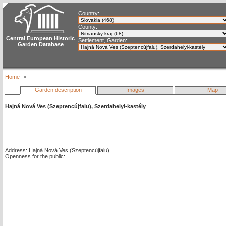
Country:
County:
Central European Historic
Settlement, Garden:
Garden Database
Home
->
Garden description
Images
Map
Hajná Nová Ves (Szeptencújfalu), Szerdahelyi-kastély
Address: Hajná Nová Ves (Szeptencújfalu)
Openness for the public: