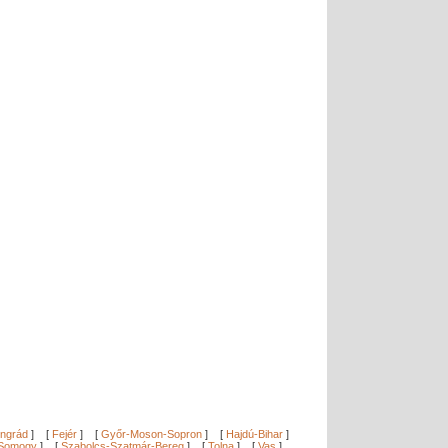
ngrád
]
[
Fejér
]
[
Győr-Moson-Sopron
]
[
Hajdú-Bihar
]
Somogy
]
[
Szabolcs-Szatmár-Bereg
]
[
Tolna
]
[
Vas
]