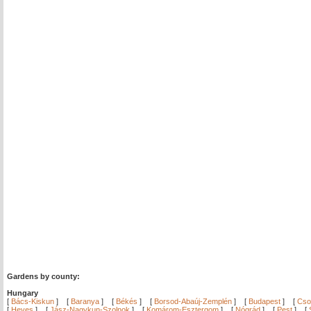
Gardens by county:
Hungary
[
Bács-Kiskun
]
[
Baranya
]
[
Békés
]
[
Borsod-Abaúj-Zemplén
]
[
Budapest
]
[
Cso
[
Heves
]
[
Jász-Nagykun-Szolnok
]
[
Komárom-Esztergom
]
[
Nógrád
]
[
Pest
]
[