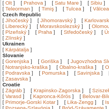
[
Olt
]
[
Prahova
]
[
Satu Mare
]
[
Sibiu
[
Teleorman
]
[
Timiş
]
[
Tulcea
]
[
Vâlce
Czech Republic
[
Jihočeský
]
[
Jihomoravský
]
[
Karlovars
[
Liberecký
]
[
Moravskoslezský
]
[
Olomo
[
Plzeňský
]
[
Praha
]
[
Středočeský
]
[
Ú
[
Zlínský
]
Ukrainen
[
Kárpátalja
]
Slovanie
[
Gorenjska
]
[
Goriška
]
[
Jugovzhodna Sl
[
Notranjsko-kraška
]
[
Obalno-kraška
]
[
O
[
Podravska
]
[
Pomurska
]
[
Savinjska
]
[
Zasavska
]
Croatie
[
Zágráb
]
[
Krapinsko-Zagorska
]
[
Szisze
[
Varasd
]
[
Kapronca-Kőrös
]
[
Belovar-Bi
[
Primorje-Gorski Kotar
]
[
Lika-Zengg
]
[
I
[
Pozsega-Szlavónia
]
[
Bród-Szávamente