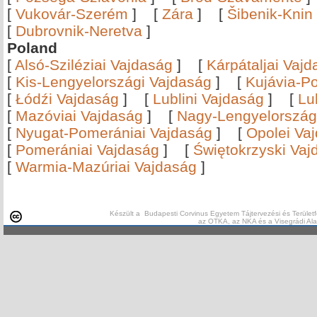
[
Vukovár-Szerém
]
[
Zára
]
[
Šibenik-Knin
[
Dubrovnik-Neretva
]
Poland
[
Alsó-Sziléziai Vajdaság
]
[
Kárpátaljai Vaj
[
Kis-Lengyelországi Vajdaság
]
[
Kujávia-P
[
Łódźi Vajdaság
]
[
Lublini Vajdaság
]
[
Lu
[
Mazóviai Vajdaság
]
[
Nagy-Lengyelország
[
Nyugat-Pomerániai Vajdaság
]
[
Opolei Va
[
Pomerániai Vajdaság
]
[
Świętokrzyski Vaj
[
Warmia-Mazúriai Vajdaság
]
Készült a Budapesti Corvinus Egyetem Tájtervezési és Területf
az OTKA, az NKA és a Visegrádi Al