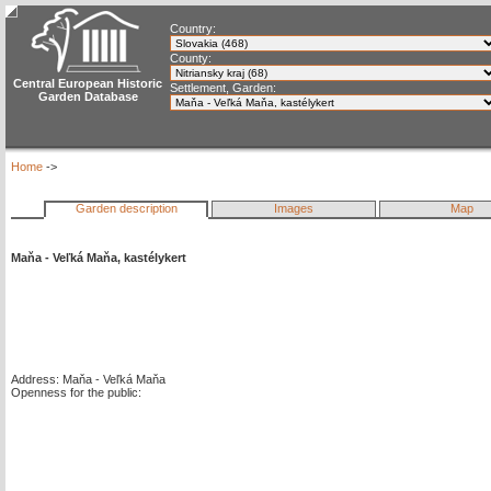
Country:
County:
Central European Historic
Settlement, Garden:
Garden Database
Home
->
Garden description
Images
Map
Maňa - Veľká Maňa, kastélykert
Address: Maňa - Veľká Maňa
Openness for the public: