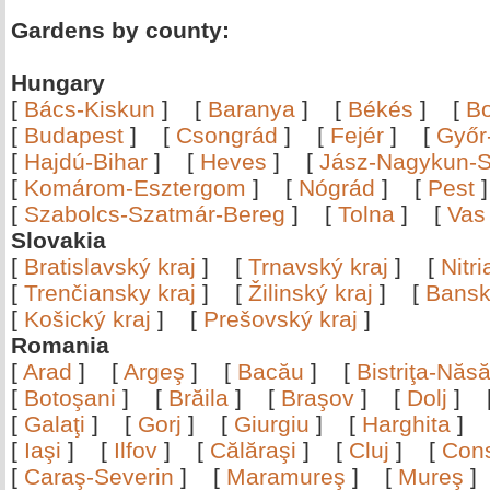
Gardens by county:
Hungary
[
Bács-Kiskun
]
[
Baranya
]
[
Békés
]
[
B
[
Budapest
]
[
Csongrád
]
[
Fejér
]
[
Győr
[
Hajdú-Bihar
]
[
Heves
]
[
Jász-Nagykun-S
[
Komárom-Esztergom
]
[
Nógrád
]
[
Pest
[
Szabolcs-Szatmár-Bereg
]
[
Tolna
]
[
Vas
Slovakia
[
Bratislavský kraj
]
[
Trnavský kraj
]
[
Nitr
[
Trenčiansky kraj
]
[
Žilinský kraj
]
[
Bansk
[
Košický kraj
]
[
Prešovský kraj
]
Romania
[
Arad
]
[
Argeş
]
[
Bacău
]
[
Bistriţa-Nă
[
Botoşani
]
[
Brăila
]
[
Braşov
]
[
Dolj
]
[
Galaţi
]
[
Gorj
]
[
Giurgiu
]
[
Harghita
]
[
Iaşi
]
[
Ilfov
]
[
Călăraşi
]
[
Cluj
]
[
Con
[
Caraş-Severin
]
[
Maramureş
]
[
Mureş