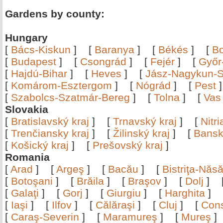
Gardens by county:
Hungary
[
Bács-Kiskun
]
[
Baranya
]
[
Békés
]
[
B
[
Budapest
]
[
Csongrád
]
[
Fejér
]
[
Győr
[
Hajdú-Bihar
]
[
Heves
]
[
Jász-Nagykun-S
[
Komárom-Esztergom
]
[
Nógrád
]
[
Pest
[
Szabolcs-Szatmár-Bereg
]
[
Tolna
]
[
Vas
Slovakia
[
Bratislavský kraj
]
[
Trnavský kraj
]
[
Nitr
[
Trenčiansky kraj
]
[
Žilinský kraj
]
[
Bansk
[
Košický kraj
]
[
Prešovský kraj
]
Romania
[
Arad
]
[
Argeş
]
[
Bacău
]
[
Bistriţa-Nă
[
Botoşani
]
[
Brăila
]
[
Braşov
]
[
Dolj
]
[
Galaţi
]
[
Gorj
]
[
Giurgiu
]
[
Harghita
]
[
Iaşi
]
[
Ilfov
]
[
Călăraşi
]
[
Cluj
]
[
Con
[
Caraş-Severin
]
[
Maramureş
]
[
Mureş