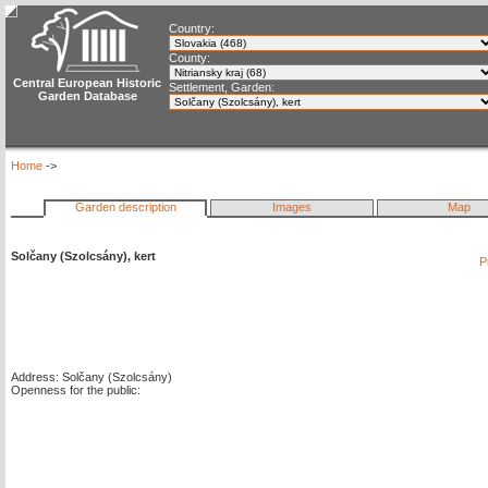
Country:
County:
Central European Historic
Settlement, Garden:
Garden Database
Home
->
Garden description
Images
Map
Solčany (Szolcsány), kert
P
Address: Solčany (Szolcsány)
Openness for the public: