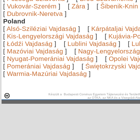
[
Vukovár-Szerém
]
[
Zára
]
[
Šibenik-Knin
[
Dubrovnik-Neretva
]
Poland
[
Alsó-Sziléziai Vajdaság
]
[
Kárpátaljai Vaj
[
Kis-Lengyelországi Vajdaság
]
[
Kujávia-P
[
Łódźi Vajdaság
]
[
Lublini Vajdaság
]
[
Lu
[
Mazóviai Vajdaság
]
[
Nagy-Lengyelország
[
Nyugat-Pomerániai Vajdaság
]
[
Opolei Va
[
Pomerániai Vajdaság
]
[
Świętokrzyski Vaj
[
Warmia-Mazúriai Vajdaság
]
Készült a Budapesti Corvinus Egyetem Tájtervezési és Területf
az OTKA, az NKA és a Visegrádi Al