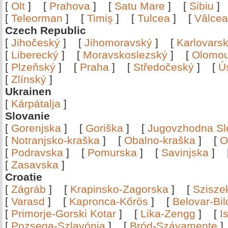
[
Olt
]
[
Prahova
]
[
Satu Mare
]
[
Sibiu
[
Teleorman
]
[
Timiş
]
[
Tulcea
]
[
Vâlce
Czech Republic
[
Jihočeský
]
[
Jihomoravský
]
[
Karlovars
[
Liberecký
]
[
Moravskoslezský
]
[
Olomo
[
Plzeňský
]
[
Praha
]
[
Středočeský
]
[
Ú
[
Zlínský
]
Ukrainen
[
Kárpátalja
]
Slovanie
[
Gorenjska
]
[
Goriška
]
[
Jugovzhodna Sl
[
Notranjsko-kraška
]
[
Obalno-kraška
]
[
O
[
Podravska
]
[
Pomurska
]
[
Savinjska
]
[
Zasavska
]
Croatie
[
Zágráb
]
[
Krapinsko-Zagorska
]
[
Szisze
[
Varasd
]
[
Kapronca-Kőrös
]
[
Belovar-Bi
[
Primorje-Gorski Kotar
]
[
Lika-Zengg
]
[
I
[
Pozsega-Szlavónia
]
[
Bród-Szávamente