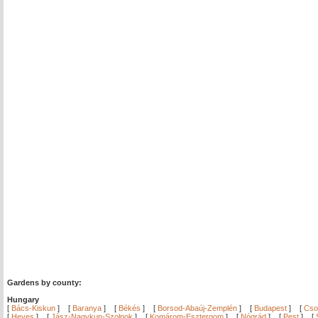
Gardens by county:
Hungary
[
Bács-Kiskun
]
[
Baranya
]
[
Békés
]
[
Borsod-Abaúj-Zemplén
]
[
Budapest
]
[
Cso
[
Heves
]
[
Jász-Nagykun-Szolnok
]
[
Komárom-Esztergom
]
[
Nógrád
]
[
Pest
]
[