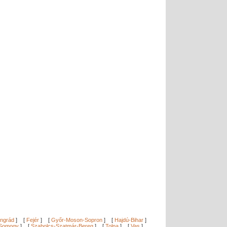
ngrád
]
[
Fejér
]
[
Győr-Moson-Sopron
]
[
Hajdú-Bihar
]
Somogy
]
[
Szabolcs-Szatmár-Bereg
]
[
Tolna
]
[
Vas
]