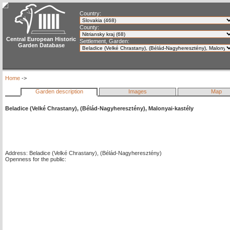
Country:
County:
Central European Historic
Settlement, Garden:
Garden Database
Home
->
Garden description
Images
Map
Beladice (Velké Chrastany), (Bélád-Nagyheresztény), Malonyai-kastély
Address: Beladice (Velké Chrastany), (Bélád-Nagyheresztény)
Openness for the public: